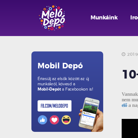
Munkáink
Ir
2019.
Mobil Depó
10
Értesülj az elsők között az új
munkákról, kövesd a
Mobil-Depót
a Facebookon is!
Vannak 
nem mun
elő
a na