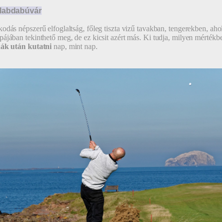
flabdabúvár
odás népszerű elfoglaltság, főleg tiszta vizű tavakban, tengerekben, ahol
ájában tekinthető meg, de ez kicsit azért más. Ki tudja, milyen mérték
dák után kutatni
nap, mint nap.