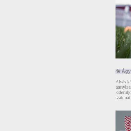
4# Ágy
Alvás kö
annyira
kiderülj
szakmai 