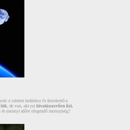
nyolc a szinten tartáshoz és tizenkettő a
ciók
, de van, aki ezt
hivatásszerűen űzi,
ít és mennyi időre elegendő mennyiség?