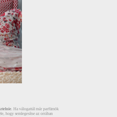
sztelnie
. Ha válogattál már parfümök
ele, hogy semlegesítse az orrában