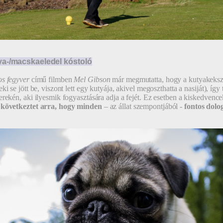
ya-/macskaeledel kóstoló
s fegyver
című filmben
Mel Gibson
már megmutatta, hogy a kutyakeksz 
eki se jött be, viszont lett egy kutyája, akivel megoszthatta a nasiját), í
erekén, aki ilyesmik fogyasztására adja a fejét. Ez esetben a kiskedvencek
 következtet arra, hogy minden
– az állat szempontjából -
fontos dolo