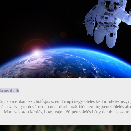
ásos ölelő
Satir
amerikai pszichológus szerint
napi négy ölelés kell a túléléshez
, 
dáshoz. Nagyobb városokban előfordulnak időnként
ingyenes ölelés ak
t
. Már csak az a kérdés, hogy vajon 60 perc ölelés hány darabnak szám