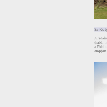
3# Kut
A Halálo
(habár n
a Föld k
alapján