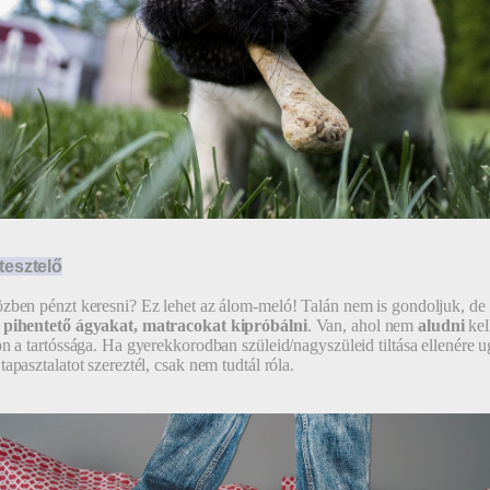
tesztelő
zben pénzt keresni? Ez lehet az álom-meló! Talán nem is gondoljuk, de
 pihentető ágyakat, matracokat kipróbálni
. Van, ahol nem
aludni
kel
ön a tartóssága. Ha gyerekkorodban szüleid/nagyszüleid tiltása ellenére u
tapasztalatot szereztél, csak nem tudtál róla.