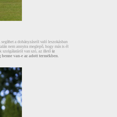
segíthet a dohányzásról való leszokásban
gy talán nem annyira meglepő, hogy más is él
 szolgálatáról van szó, az illető
íz
g benne van-e az adott termékben
.