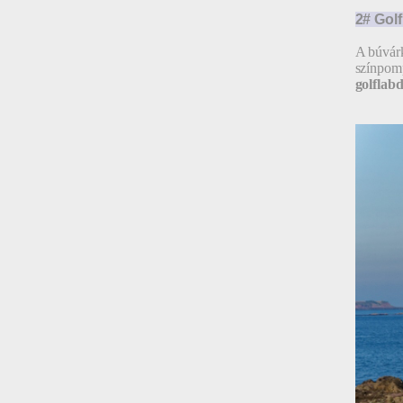
2# Gol
A búvárk
színpomp
golflab