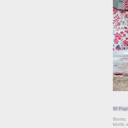
5# Pap
Bizony, 
között, 