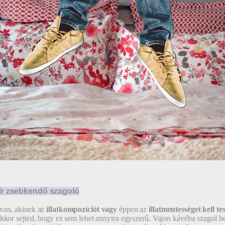
ír zsebkendő szagoló
van, akinek az
illatkompozíciót
vagy
éppen az
illatmentességet kell te
akkor sejted, hogy ez sem lehet annyira egyszerű. Vajon kávéba szagol b