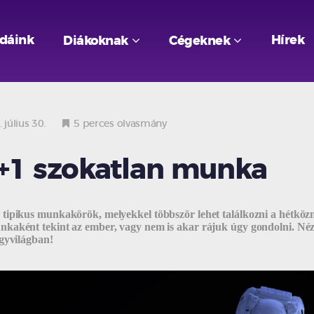
odáink
Hírek
Diákoknak
Cégeknek
 július 30.
5 perces olvasmány
+1 szokatlan munka
tipikus munkakörök, melyekkel többször lehet találkozni a hétközn
kaként tekint az ember, vagy nem is akar rájuk úgy gondolni. Né
gyvilágban!