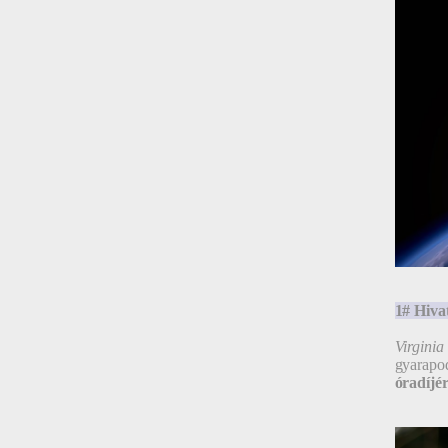
1# Hivat
Virginia 
gyarapo
óradíjér