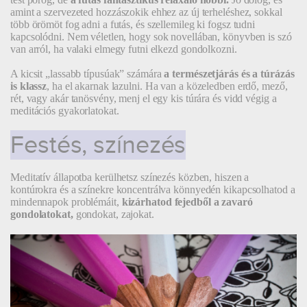
amint a szervezeted hozzászokik ehhez az új terheléshez, sokkal
több örömöt fog adni a futás, és szellemileg ki fogsz tudni
kapcsolódni. Nem véletlen, hogy sok novellában, könyvben is szó
van arról, ha valaki elmegy futni elkezd gondolkozni.
A kicsit „lassabb típusúak” számára
a természetjárás és a túrázás
is klassz
, ha el akarnak lazulni. Ha van a közeledben erdő, mező,
rét, vagy akár tanösvény, menj el egy kis túrára és vidd végig a
meditációs gyakorlatokat.
Festés, színezés
Meditatív állapotba kerülhetsz színezés közben, hiszen a
kontúrokra és a színekre koncentrálva könnyedén kikapcsolhatod a
mindennapok problémáit,
kizárhatod fejedből a zavaró
gondolatokat,
gondokat, zajokat.