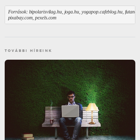
Források: bipolarisvilag.hu, joga.hu, yogapop.cafeblog.hu, futanet.h
pixabay.com, pexels.com
TOVÁBBI HÍREINK