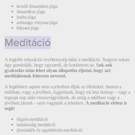
kezdő dinamikus jóga
dinamikus jóga
hatha jóga
ashtanga vinyasa jóga
bikram jóga
Meditáció
A legjobb relaxációs tevékenység talán a meditáció. Nagyon sokan
úgy gondolják, hogy egyszerű, de korántsem az.
Sok-sok
gyakorlás után lehet olyan állapotba eljutni, hogy azt
meditálásnak lehessen nevezni.
A legtöbben sajnos nem a jelenben éljük az életünket, hanem a
múltban, vagy a jövőben. Aggódunk, hogy mi lesz holnap – vagy a
tegnapi nap után visszavágyódunk, de amíg a múltban vagy a
jövőben járunk – nem vagyunk a jelenben.
A meditáció ebben is
segít:
légzés-meditáció
tudatosság meditáció
jószándék és együttérzés-meditáció