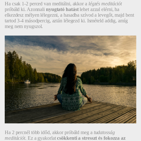
Ha csak 1-2 perced van meditálni, akkor a
légzés meditációt
próbáld ki. Azonnali
nyugtató hatást
lehet azzal elérni, ha
elkezdesz mélyen lélegezni, a hasadba szívod a levegőt, majd bent
tartod 3-4 másodpercig, aztán lélegezd ki. Ismételd addig, amíg
meg nem nyugszol.
Ha 2 percnél több időd, akkor próbáld meg a
tudatosság
meditációt
. Ez a gyakorlat
csökkenti a stresszt és fokozza az