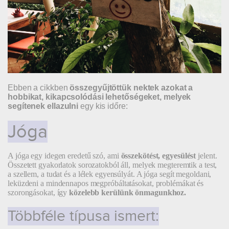
Ebben a cikkben
összegyűjtöttük nektek azokat a
hobbikat, kikapcsolódási lehetőségeket, melyek
segítenek
ellazulni
egy kis időre:
Jóga
A jóga egy idegen eredetű szó, ami
összekötést, egyesülést
jelent.
Összetett gyakorlatok sorozatokból áll, melyek megteremtik a test,
a szellem, a tudat és a lélek egyensúlyát. A jóga segít megoldani,
leküzdeni a mindennapos megpróbáltatásokat, problémákat és
szorongásokat, így
közelebb kerülünk önmagunkhoz.
Többféle típusa ismert: