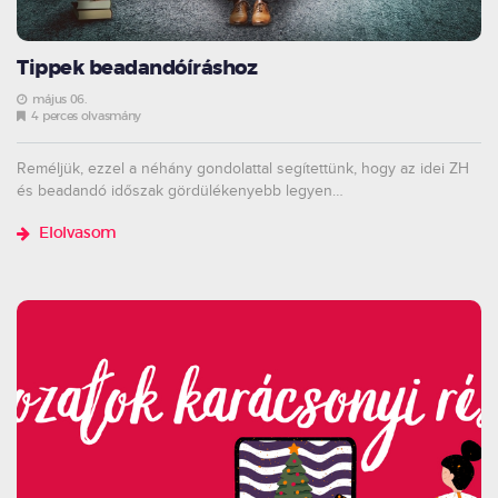
Tippek beadandóíráshoz
május 06.
4 perces olvasmány
Reméljük, ezzel a néhány gondolattal segítettünk, hogy az idei ZH
és beadandó időszak gördülékenyebb legyen…
Elolvasom