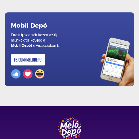
Mobil Depó
Értesülj az elsők között az új
munkákról, kövesd a
Mobil-Depót
a Facebookon is!