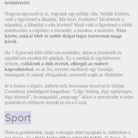
örömérzetet
.
Nagyon egyszerű ez is, vegyünk egy példát: séta. Sétálás közben,
vidd a figyelmed a lábaidra. Mit érzel, érzékelsz? Mi történik a
talpaddal, a lábaddal a séta közben? Majd vidd a figyelmed a többi
testrészedre: a csípődre, a törzsedre, a karokra, a kezeidre.
Nézz
körbe, sokkal több és szebb dolgot fogsz észrevenni maga
körül.
Ha 7-8 percnél több időd van meditálni, akkor a
jószándék és
együttérzés-meditációt
ajánljuk. Ez a meditáció együttérzésre
serkent,
csökkenti a düh érzését, elősegíti az emberi
kapcsolatokat
, ez az ősi, szeretet meditáció egy formája:
önmagunk és mások elfogadását, szeretetét segíti az életünkbe.
Itt is fontos a légzés, mélyen kell, hosszasan beszívni és kifújni.
Csendesen ismételgesd magadban: “Légy boldog, légy egészséges,
légy könnyű”, ha magaddal „megvagy” akkor a szeretteidre is lehet
gondolni és többször mondd ki ezt a 6 szót.
Sport
Nem is gondolnánk, hogy a mozgás lehet nyugtató is, miközben a
test pörög, de
a futás fantasztikus relaxáló hobbi.
Jó dolog, és