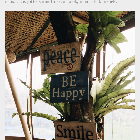
relaxálás is jót tesz mind a testünknek, mind a lelkünknek.