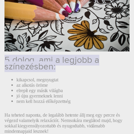
5 dolog, ami a legjobb a
színezésben:
kikapcsol, megnyugtat
az alkotás öröme
elrepít egy másik világba
jó újra gyermeknek lenni
nem kell hozzá előképzettség
Ha teheted naponta, de legalább hetente állj meg egy percre és
végezd valamelyik relaxációt. Nemsokára meglátod majd, hogy
sokkal kiegyensúlyozottabb és nyugodtabb, vidámabb
mindennapjaid lesznek!