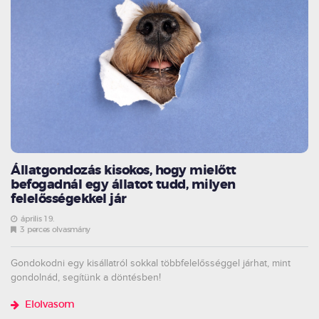
Állatgondozás kisokos, hogy mielőtt
befogadnál egy állatot tudd, milyen
felelősségekkel jár
április 19.
3 perces olvasmány
Gondokodni egy kisállatról sokkal többfelelősséggel járhat, mint
gondolnád, segítünk a döntésben!
Elolvasom