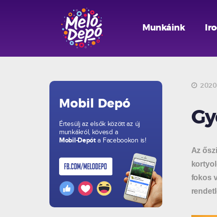
Munkáink
Ir
2020.
Mobil Depó
Gy
Értesülj az elsők között az új
munkákról, kövesd a
Mobil-Depót
a Facebookon is!
Az őszi
kortyol
fokos v
rendet