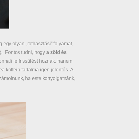
ag egy olyan „rothasztási” folyamat,
l). Fontos tudni, hogy
a zöld és
nnali felfrissülést hoznak, hanem
ea koffein tartalma igen jelentős. A
számolnunk, ha este kortyolgatnánk,