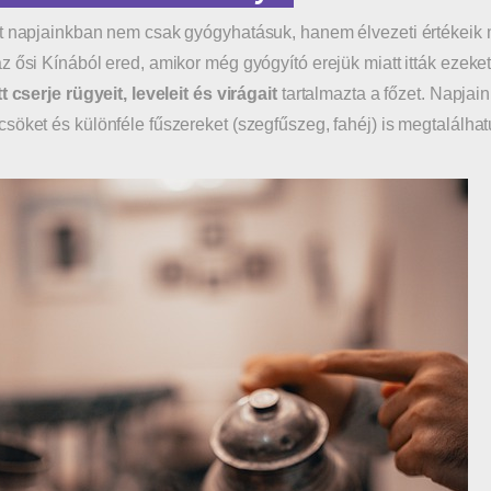
t napjainkban nem csak gyógyhatásuk, hanem élvezeti értékeik m
z ősi Kínából ered, amikor még gyógyító erejük miatt itták ezeket
t cserje rügyeit, leveleit és virágait
tartalmazta a főzet. Napjain
söket és különféle fűszereket (szegfűszeg, fahéj) is megtalálh