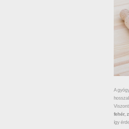
A gyógy
hosszab
Viszont
fehér, 
így érd