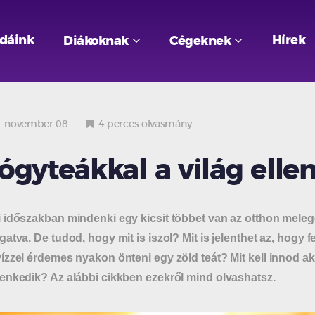
odáink
Hírek
Diákoknak
Cégeknek
 november 08.
4 perces olvasmány
ógyteákkal a világ elle
 időszakban mindenki egy kicsit többet van az otthon melegé
gatva. De tudod, hogy mit is iszol? Mit is jelenthet az, hogy 
ízzel érdemes nyakon önteni egy zöld teát? Mit kell innod ak
lenkedik? Az alábbi cikkben ezekről mind olvashatsz.