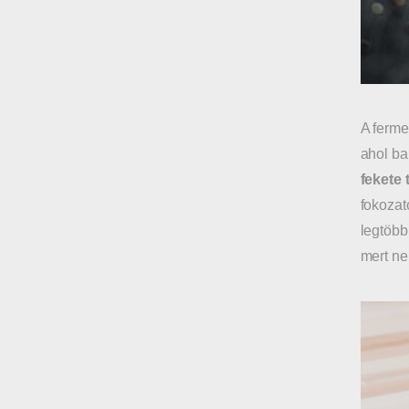
A fermen
ahol ba
fekete 
fokozato
legtöbb
mert ne