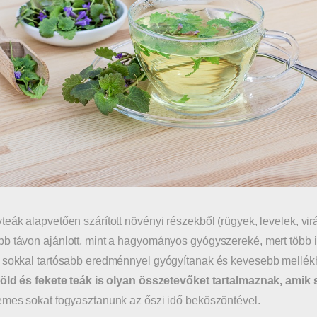
teák alapvetően szárított növényi részekből (rügyek, levelek, v
b távon ajánlott, mint a hagyományos gyógyszereké, mert több idő
 sokkal tartósabb eredménnyel gyógyítanak és kevesebb mellék
zöld és fekete teák is olyan összetevőket tartalmaznak, amik
emes sokat fogyasztanunk az őszi idő beköszöntével.