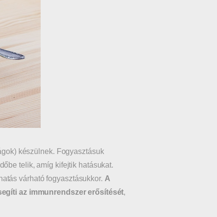
irágok) készülnek. Fogyasztásuk
be telik, amíg kifejtik hatásukat.
hatás várható fogyasztásukkor.
A
 segíti az immunrendszer erősítését
,