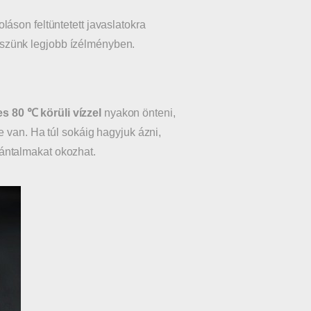
áson feltüntetett javaslatokra
 részünk legjobb ízélményben.
es 80
℃
körüli vízzel
nyakon önteni,
 van. Ha túl sokáig hagyjuk ázni,
ántalmakat okozhat.