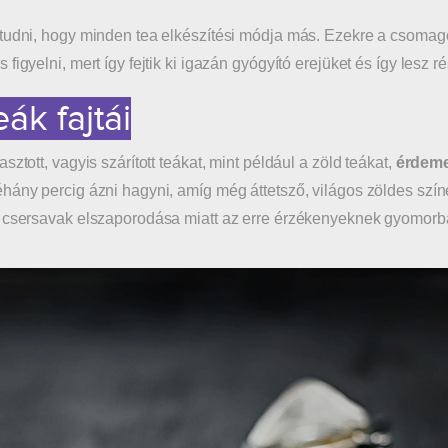
tudni, hogy minden tea elkészítési módja más. Ezekre a csomagol
 figyelni, mert így fejtik ki igazán gyógyító erejüket és így lesz
eák fajtái
sztott, vagyis szárított teákat, mint például a zöld teákat,
érdem
hány percig ázni hagyni, amíg még áttetsző, világos zöldes színe
 csersavak elszaporodása miatt az erre érzékenyeknek gyomorb