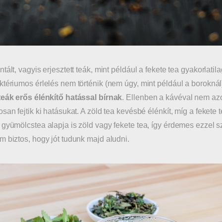
tált, vagyis erjesztett teák, mint például a fekete tea gyakorlatil
ktériumos érlelés nem történik (nem úgy, mint például a borokná
teák erős élénkítő hatással bírnak
. Ellenben a kávéval nem azo
san fejtik ki hatásukat. A zöld tea kevésbé élénkít, míg a fekete t
 gyümölcstea alapja is zöld vagy fekete tea, így érdemes ezzel 
m biztos, hogy jót tudunk majd aludni.