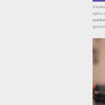
A teáka
egész a
szárítot
gyümölc