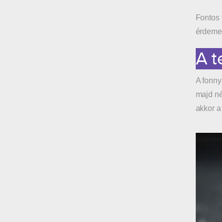
Fontos 
érdemes
A t
A fonnya
majd né
akkor a