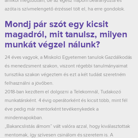
amikor megtudtam, de az egész napom bearanyozta és
azóta is szívmelengető érzéssel tölt el, ha erre gondolok.
Mondj pár szót egy kicsit
magadról, mit tanulsz, milyen
munkát végzel nálunk?
24 éves vagyok, a Miskolci Egyetemen tanulok Gazdálkodás
és menedzsment szakon, viszont régebbi tanulmányaimat
turisztika szakon végeztem és ezt a két tudást szeretném
felhasználni a jövőben.
2018-ban kezdtem el dolgozni a Telekomnál, Tudakozó
munkatársként. 4 évig operátorként és kicsit több, mint fél
éve pedig már mentorként tevékenykedek a
mindennapokban.
„Bakancslistás álmom” vált valóra azzal, hogy kiválasztottak
mentornak, így szívesen csinálom és szeretem is. A