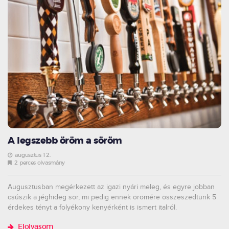
A legszebb öröm a söröm
augusztus 12.
2 perces olvasmány
Augusztusban megérkezett az igazi nyári meleg, és egyre jobban
csúszik a jéghideg sör, mi pedig ennek örömére összeszedtünk 5
érdekes tényt a folyékony kenyérként is ismert italról.
Elolvasom