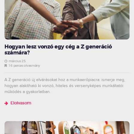
Hogyan lesz vonzó egy cég a Z generáció
számára?
március 25.
16 perces olvasmány
A Z generáció új elvárásokat hoz a munkaerőpiacra: ismerje meg,
hogyan alakítható ki vonzó, hiteles és versenyképes munkáltatói
működés a gyakorlatban.
Elolvasom