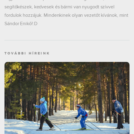
segítőkészek, kedvesek és bármi van nyugodt szívvel
fordulok hozzájuk. Mindenkinek olyan vezetőt kívánok, mint
Sándor Enikő!:D
TOVÁBBI HÍREINK