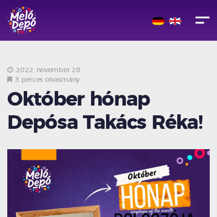
2022. november 28.
3 perces olvasmány
Október hónap
Depósa Takács Réka!