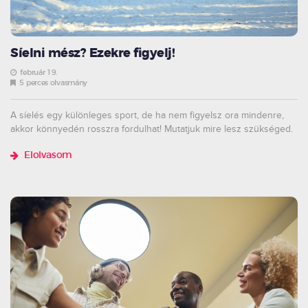
Síelni mész? Ezekre figyelj!
február 19.
5 perces olvasmány
A síelés egy különleges sport, de ha nem figyelsz ora mindenre,
akkor könnyedén rosszra fordulhat! Mutatjuk mire lesz szükséged.
Elolvasom