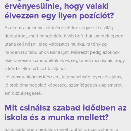
érvényesülnie, hogy valaki
élvezzen egy ilyen pozíciót?
Azoknak ajánlanám, akik érdeklődnek egyrészt a világ
dolgai iránt, mert mindenféle hívás befuthat, aminek éppen
utána kell nézni, elég változatos munka, itt tényleg
mindennap tanulunk valami újat. Másrészt pedig azoknak,
akik szívesen kommunikálnak és segítenek másoknak, hogy
a kérdéseikre választ találjanak.
Jó kommunikációs készség, talpraesettség, gyors észjárás,
jó problémamegoldó képesség, számítógépes alapismeret,
amik szükségesek.
Mit csinálsz szabad idődben az
iskola és a munka mellett?
Szabadidőmben próbálok minél többet szocializálódni, a