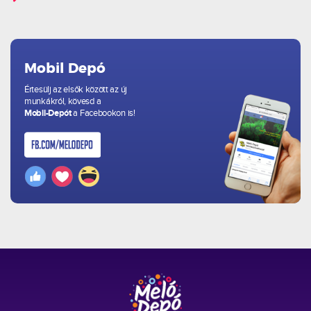
Mobil Depó
Értesülj az elsők között az új
munkákról, kövesd a
Mobil-Depót
a Facebookon is!