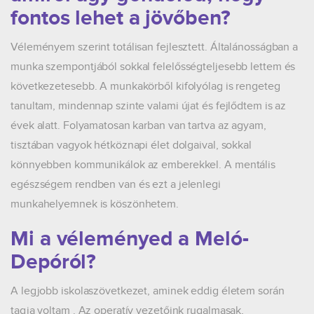
fontos lehet a jövőben?
Véleményem szerint totálisan fejlesztett. Általánosságban a
munka szempontjából sokkal felelősségteljesebb lettem és
következetesebb. A munkakörből kifolyólag is rengeteg
tanultam, mindennap szinte valami újat és fejlődtem is az
évek alatt. Folyamatosan karban van tartva az agyam,
tisztában vagyok hétköznapi élet dolgaival, sokkal
könnyebben kommunikálok az emberekkel. A mentális
egészségem rendben van és ezt a jelenlegi
munkahelyemnek is köszönhetem.
Mi a véleményed a Meló-
Depóról?
A legjobb iskolaszövetkezet, aminek eddig életem során
tagja voltam . Az operatív vezetőink rugalmasak,