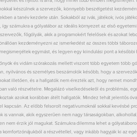
elyzetet és nyitott is arra, hogy minél több embert megismerjen. M
okkal készülnek a szervezők, könnyebb beszélgetést kezdeménye
ekben a tanév kezdete után. Sokakból az ivás, játékok, ivós játéko
, így számukra a gólyatábor az ideális környezet az első egyete
szervezők, főgólyák, akik a programokért felelősek és azokat leb
 önállóan kezdeményezni az ismerkedést az összes többi táboroz
megismerjétek egymást, és legyen egy kiindulási pont a későbbi
őnyök és vidám szórakozás mellett viszont több egyetem több gól
n, nyilvános és személyes beszámolók később, hogy a szervezők
okat illetően, és a hallgatók nem érezték azt, hogy nemet mondh
ban való részvételre. Megalázó viselkedésekről és problémás, eg
atkoztak azokat korábban átélt hallgatók. Mindez tehát jelentős óva
el kapcsán. Az előbb felsorolt negatívumoknál sokkal kevésbé pr
ók is vannak, akik egyszerűen nem nagy társaságokban, alkohollal,
n nem érzik jól magukat. Számukra dilemma lehet a gólyatábor
 a komfortzónájukból a részvétellel, vagy inkább hagyják ki az eg