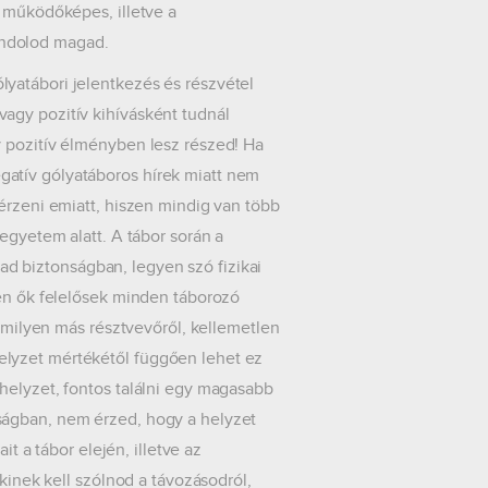
t működőképes, illetve a
ondolod magad.
yatábori jelentkezés és részvétel
agy pozitív kihívásként tudnál
y pozitív élményben lesz részed! Ha
atív gólyatáboros hírek miatt nem
érzeni emiatt, hiszen mindig van több
egyetem alatt. A tábor során a
d biztonságban, legyen szó fizikai
zen ők felelősek minden táborozó
ármilyen más résztvevőről, kellemetlen
elyzet mértékétől függően lehet ez
helyzet, fontos találni egy magasabb
ságban, nem érzed, hogy a helyzet
it a tábor elején, illetve az
 kinek kell szólnod a távozásodról,