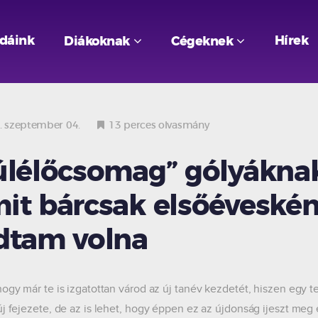
odáink
Hírek
Diákoknak
Cégeknek
 szeptember 04.
13 perces olvasmány
úlélőcsomag” gólyáknak
it bárcsak elsőéveskén
dtam volna
hogy már te is izgatottan várod az új tanév kezdetét, hiszen egy 
új fejezete, de az is lehet, hogy éppen ez az újdonság ijeszt meg