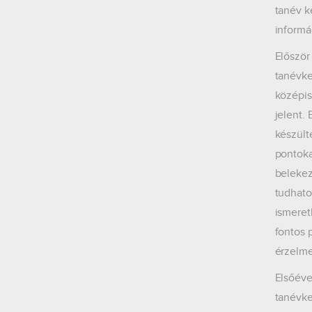
tanév k
informá
Először
tanévke
középis
jelent.
készült
pontoka
belekez
tudhato
ismeret
fontos 
érzelme
Elsőéve
tanévke