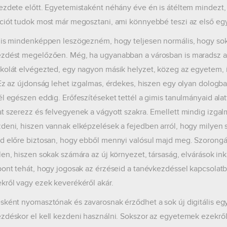
ezdete előtt. Egyetemistaként néhány éve én is átéltem mindezt, 
ciót tudok most már megosztani, ami könnyebbé teszi az első eg
 is mindenképpen leszögezném, hogy teljesen normális, hogy so
zdést megelőzően. Még, ha ugyanabban a városban is maradsz az 
kolát elvégezted, egy nagyon másik helyzet, közeg az egyetem,
 Ez az újdonság lehet izgalmas, érdekes, hiszen egy olyan dologba
él egészen eddig. Erőfeszítéseket tettél a gimis tanulmányaid alatt
t szerezz és felvegyenek a vágyott szakra. Emellett mindig izgal
deni, hiszen vannak elképzelések a fejedben arról, hogy milyen
d előre biztosan, hogy ebből mennyi valósul majd meg. Szorongás
len, hiszen sokak számára az új környezet, társaság, elvárások in
pont tehát, hogy jogosak az érzéseid a tanévkezdéssel kapcsolatb
kről vagy ezek keverékéről akár.
sként nyomasztónak és zavarosnak érződhet a sok új digitális egy
zdéskor el kell kezdeni használni. Sokszor az egyetemek ezekrő