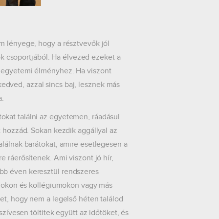
m lényege, hogy a résztvevők jól
 csoportjából. Ha élvezed ezeket a
z egyetemi élményhez. Ha viszont
dved, azzal sincs baj, lesznek más
a.
okat találni az egyetemen, ráadásul
t hozzád. Sokan kezdik aggállyal az
alálnak barátokat, amire esetlegesen a
 ráerősítenek. Ami viszont jó hír,
bb éven keresztül rendszeres
ramokon és kollégiumokon vagy más
het, hogy nem a legelső héten találod
szívesen töltitek együtt az időtöket, és