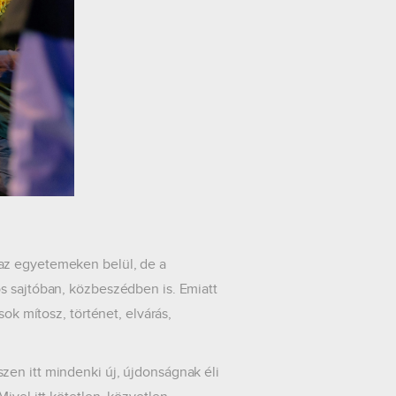
az egyetemeken belül, de a
s sajtóban, közbeszédben is. Emiatt
ok mítosz, történet, elvárás,
zen itt mindenki új, újdonságnak éli