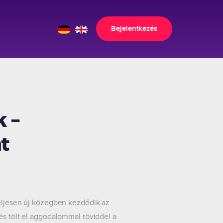
Bejelentkezés
 –
t
teljesen új közegben kezdődik az
 és tölt el aggodalommal röviddel a