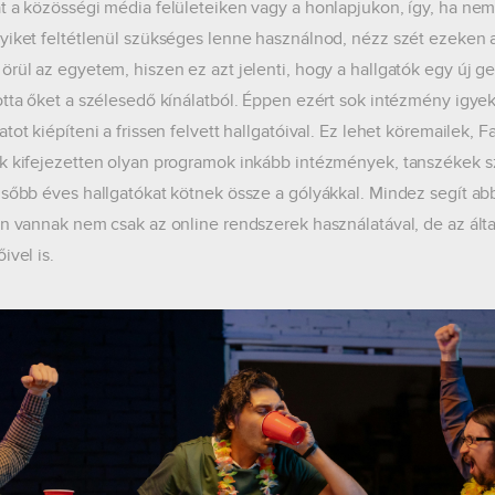
t a közösségi média felületeiken vagy a honlapjukon, így, ha nem 
yiket feltétlenül szükséges lenne használnod, nézz szét ezeken 
örül az egyetem, hiszen ez azt jelenti, hogy a hallgatók egy új ge
otta őket a szélesedő kínálatból. Éppen ezért sok intézmény igyek
atot kiépíteni a frissen felvett hallgatóival. Ez lehet köremailek
k kifejezetten olyan programok inkább intézmények, tanszékek sz
lsőbb éves hallgatókat kötnek össze a gólyákkal. Mindez segít ab
an vannak nem csak az online rendszerek használatával, de az álta
ivel is.