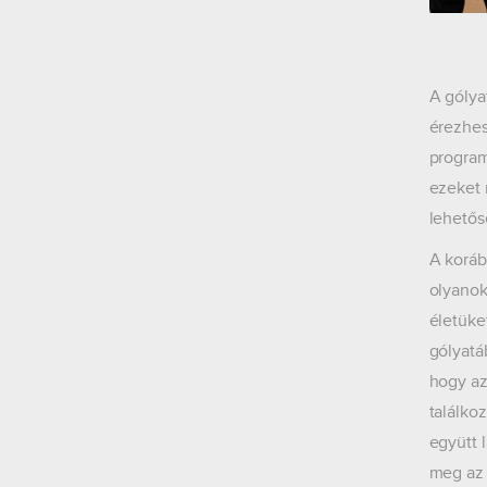
A gólya
érezhes
program
ezeket 
lehetős
A koráb
olyanok
életüke
gólyatá
hogy az
találko
együtt 
meg az 