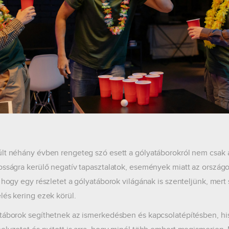
lt néhány évben rengeteg szó esett a gólyatáborokról nem csak 
osságra kerülő negatív tapasztalatok, események miatt az országo
 hogy egy részletet a gólyatáborok világának is szenteljünk, mert s
lés kering ezek körül.
táborok segíthetnek az ismerkedésben és kapcsolatépítésben, his