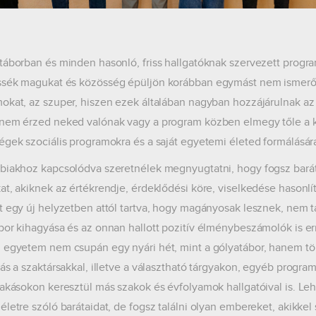
táborban és minden hasonló, friss hallgatóknak szervezett progra
sék magukat és közösség épüljön korábban egymást nem ismerők
okat, az szuper, hiszen ezek általában nagyban hozzájárulnak a
nem érzed neked valónak vagy a program közben elmegy tőle a ke
égek szociális programokra és a saját egyetemi életed formálásár
biakhoz kapcsolódva szeretnélek megnyugtatni, hogy fogsz barát
at, akiknek az értékrendje, érdeklődési köre, viselkedése hasonlí
t egy új helyzetben attól tartva, hogy magányosak lesznek, nem t
bor kihagyása és az onnan hallott pozitív élménybeszámolók is erre
 egyetem nem csupán egy nyári hét, mint a gólyatábor, hanem tö
zás a szaktársakkal, illetve a választható tárgyakon, egyéb prog
lakásokon keresztül más szakok és évfolyamok hallgatóival is. Le
életre szóló barátaidat, de fogsz találni olyan embereket, akikkel 