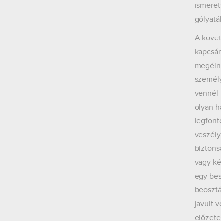
ismeret
gólyatá
A követ
kapcsán
megélni
személy
vennél 
olyan h
legfont
veszély
biztons
vagy ké
egy bes
beosztá
javult v
előzete