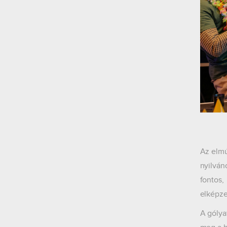
Az elmú
nyilván
fontos,
elképze
A gólya