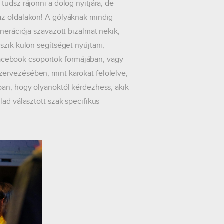
tudsz rájönni a dolog nyitjára, de
az oldalakon! A gólyáknak mindig
nerációja szavazott bizalmat nekik,
szik külön segítséget nyújtani,
, Facebook csoportok formájában, vagy
ervezésében, mint karokat felölelve,
ban, hogy olyanoktól kérdezhess, akik
lad választott szak specifikus