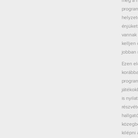
meg a h
program
helyzet
énjüket
vannak 
kelljen
jobban 
Ezen el
korábba
program
játékok
is nyil
részvét
hallgat
közegbe
kilépni