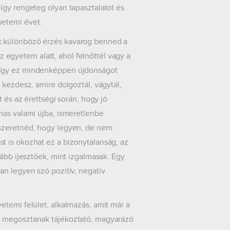
így rengeteg olyan tapasztalatot és
yetemi évet.
k különböző érzés kavarog benned a
egyetem alatt, ahol felnőttél vagy a
 így ez mindenképpen újdonságot
 kezdesz, amire dolgoztál, vágytál,
 és az érettségi során, hogy jó
mas valami újba, ismeretlenbe
 szeretnéd, hogy legyen, de nem
t is okozhat ez a bizonytalanság, az
kább ijesztőek, mint izgalmasak. Egy
an legyen szó pozitív, negatív
etemi felület, alkalmazás, amit már a
l megosztanak tájékoztató, magyarázó