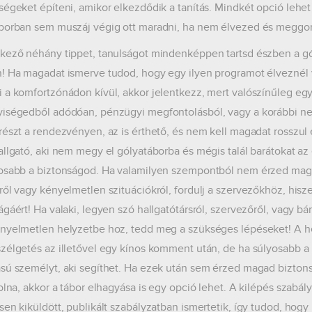
ségeket építeni, amikor elkezdődik a tanítás. Mindkét opció lehe
borban sem muszáj végig ott maradni, ha nem élvezed és megg
kező néhány tippet, tanulságot mindenképpen tartsd észben a gól
! Ha magadat ismerve tudod, hogy egy ilyen programot élveznél v
 a komfortzónádon kívül, akkor jelentkezz, mert valószínűleg eg
iségedből adódóan, pénzügyi megfontolásból, vagy a korábbi neg
részt a rendezvényen, az is érthető, és nem kell magadat rosszul 
allgató, aki nem megy el gólyatáborba és mégis talál barátokat az 
osabb a biztonságod. Ha valamilyen szempontból nem érzed maga
ről vagy kényelmetlen szituációkról, fordulj a szervezőkhöz, his
ágáért! Ha valaki, legyen szó hallgatótársról, szervezőről, vagy b
nyelmetlen helyzetbe hoz, tedd meg a szükséges lépéseket! A h
zélgetés az illetővel egy kínos komment után, de ha súlyosabb a 
sú személyt, aki segíthet. Ha ezek után sem érzed magad bizton
olna, akkor a tábor elhagyása is egy opció lehet. A kilépés szabálya
sen kiküldött, publikált szabályzatban ismertetik, így tudod, hogy