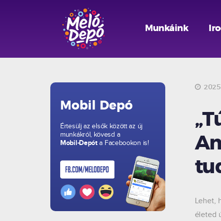
Munkáink
Ir
2025.
Mobil Depó
„T
Értesülj az elsők között az új
munkákról, kövesd a
Am
Mobil-Depót
a Facebookon is!
tu
Lehet, 
életed 