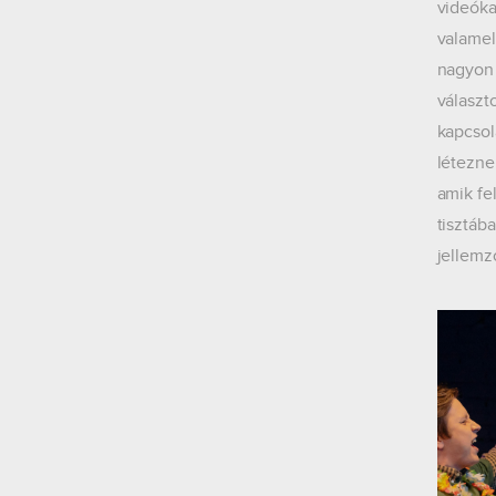
videóka
valamel
nagyon 
választ
kapcsol
létezne
amik fe
tisztáb
jellemző