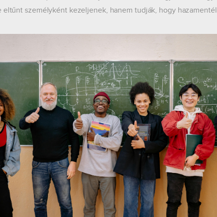
 eltűnt személyként kezeljenek, hanem tudják, hogy hazamentél