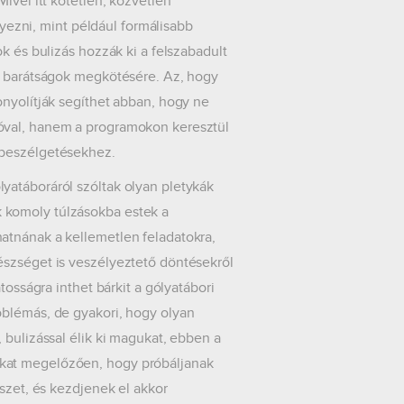
ivel itt kötetlen, közvetlen
zni, mint például formálisabb
k és bulizás hozzák ki a felszabadult
mi barátságok megkötésére. Az, hogy
onyolítják segíthet abban, hogy ne
óval, hanem a programokon keresztül
 beszélgetésekhez.
yatáboráról szóltak olyan pletykák
 komoly túlzásokba estek a
atnának a kellemetlen feladatokra,
észséget is veszélyeztető döntésekről
tosságra inthet bárkit a gólyatábori
oblémás, de gyakori, hogy olyan
 bulizással élik ki magukat, ebben a
okat megelőzően, hogy próbáljanak
észet, és kezdjenek el akkor