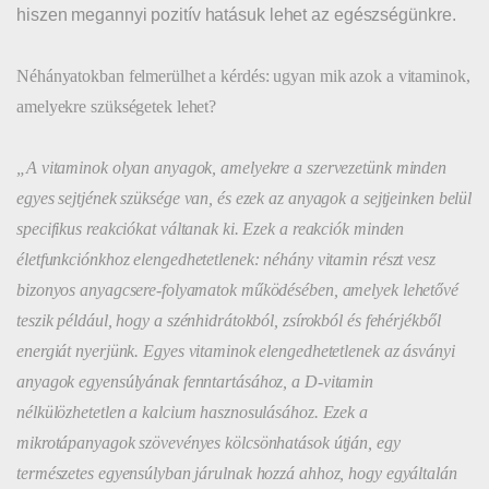
hiszen megannyi pozitív hatásuk lehet az egészségünkre.
Néhányatokban felmerülhet a kérdés: ugyan mik azok a vitaminok,
amelyekre szükségetek lehet?
„A vitaminok olyan anyagok, amelyekre a szervezetünk minden
egyes sejtjének szüksége van, és ezek az anyagok a sejtjeinken belül
specifikus reakciókat váltanak ki. Ezek a reakciók minden
életfunkciónkhoz elengedhetetlenek: néhány vitamin részt vesz
bizonyos anyagcsere-folyamatok működésében, amelyek lehetővé
teszik például, hogy a szénhidrátokból, zsírokból és fehérjékből
energiát nyerjünk. Egyes vitaminok elengedhetetlenek az ásványi
anyagok egyensúlyának fenntartásához, a D-vitamin
nélkülözhetetlen a kalcium hasznosulásához. Ezek a
mikrotápanyagok szövevényes kölcsönhatások útján, egy
természetes egyensúlyban járulnak hozzá ahhoz, hogy egyáltalán