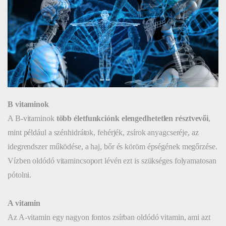
B vitaminok
A B-vitaminok
több életfunkciónk elengedhetetlen résztvevői
,
mint például a szénhidrátok, fehérjék, zsírok anyagcseréje, az
idegrendszer működése, a haj, bőr és köröm épségének megőrzése.
Vízben oldódó vitamincsoport lévén ezt is szükséges folyamatosan
pótolni.
A vitamin
Az A-vitamin egy nagyon fontos zsírban oldódó vitamin, ami azt