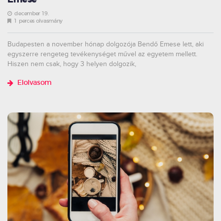
Emese
december 19.
1 perces olvasmány
Budapesten a november hónap dolgozója Bendő Emese lett, aki
egyszerre rengeteg tevékenységet művel az egyetem mellett.
Hiszen nem csak, hogy 3 helyen dolgozik,
Elolvasom