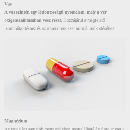
Vas
A vas szintén egy létfontosságú nyomelem, mely a vér
oxigénszállításában vesz részt.
Hozzájárul a megfelelő
izomműködéshez és az immunrendszer normál működéséhez.
Magnézium
Az egyik legnagyobb mennyiségben megtalálható ásványi anyag a