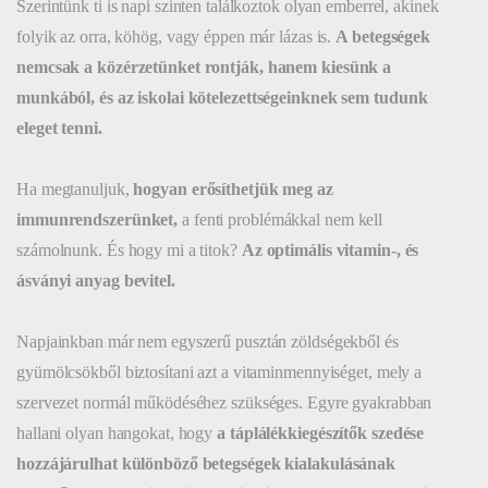
Szerintünk ti is napi szinten találkoztok olyan emberrel, akinek
folyik az orra, köhög, vagy éppen már lázas is.
A betegségek
nemcsak a közérzetünket rontják, hanem kiesünk a
munkából, és az iskolai kötelezettségeinknek sem tudunk
eleget tenni.
Ha megtanuljuk,
hogyan erősíthetjük meg az
immunrendszerünket,
a fenti problémákkal nem kell
számolnunk. És hogy mi a titok?
Az optimális vitamin-, és
ásványi anyag bevitel.
Napjainkban már nem egyszerű pusztán zöldségekből és
gyümölcsökből biztosítani azt a vitaminmennyiséget, mely a
szervezet normál működéséhez szükséges. Egyre gyakrabban
hallani olyan hangokat, hogy
a táplálékkiegészítők szedése
hozzájárulhat különböző betegségek kialakulásának