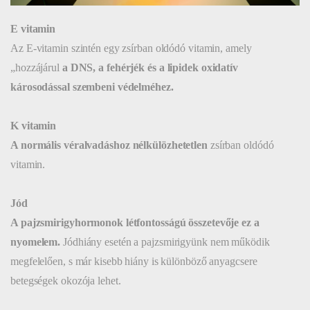
E vitamin
Az E-vitamin szintén egy zsírban oldódó vitamin, amely
„hozzájárul
a DNS, a fehérjék és a lipidek oxidatív
károsodással szembeni védelméhez.
K vitamin
A normális véralvadáshoz
nélkülözhetetlen
zsírban oldódó
vitamin.
Jód
A pajzsmirigyhormonok létfontosságú összetevője ez a
nyomelem.
Jódhiány esetén a pajzsmirigyünk nem működik
megfelelően, s már kisebb hiány is különböző anyagcsere
betegségek okozója lehet.