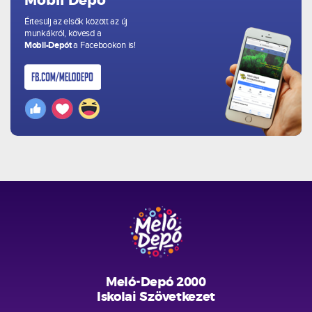
Mobil Depó
Értesülj az elsők között az új
munkákról, kövesd a
Mobil-Depót
a Facebookon is!
Meló-Depó 2000
Iskolai Szövetkezet