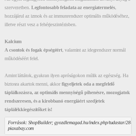
szervezetben.
Legfontosabb feladata az energiatermelés
,
hozzájárul az izmok és az immunrendszer optimális működéséhez,
illetve részt vesz a fehérjeszintézisben.
Kalcium
A csontok és fogak épségéért
, valamint az idegrendszer normál
működéséért felel.
Amint láttátok, gyakran ilyen apróságokon múlik az egészség. Ha
biztosra akartok menni, akkor
figyeljetek oda a megfelelő
táplálkozásra, az optimális mennyiségű pihenésre, mozogjatok
rendszeresen, és a kirobbanó energiáért szedjetek
táplálékkiegészítőket is!
Források: ShopBuilder; 
gyozdlemagad.hu/index.php/tudastar/28-mie
piaxabay.com