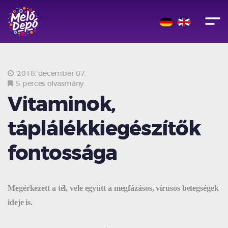
2018. december 07.
5 perces olvasmány
Vitaminok,
táplálékkiegészítők
fontossága
Megérkezett a tél, vele együtt a megfázásos, vírusos betegségek
ideje is.