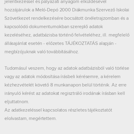
jelentkezéssel és pályázati anyagom elküldésével
hozzájárulok a Meló-Depó 2000 Diákmunka Szervező Iskolai
Szövetkezet rendelkezésére bocsátott önéletrajzomban és a
kapcsolódó dokumentumokban szereplő adatok
kezeléséhez, adatbázisba történő felvételéhez, ill. megfelelő
állásajánlat esetén - előzetes TÁJÉKOZTATÁS alapján -
megbízójuknak való továbbításához.
Tudomásul veszem, hogy az adatok adatbázisból való törlése
vagy az adatok módosítása írásbeli kérésemre, a kérelem
kézhezvételét követő 8 munkanapon belül történik. Az erre
irányuló kérést az adatokat regisztráló irodának írásban kell
eljuttatnom.
Az adatkezeléssel kapcsolatos részletes tájékoztatót
elolvastam, megértettem.