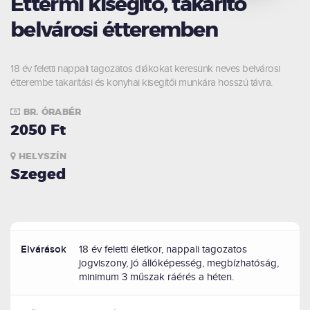
Éttermi kisegítő, takarító
belvárosi étteremben
18 év feletti nappali tagozatos diákokat keresünk neves belvárosi
étterembe takarítási és konyhai kisegítői munkára hosszú távra.
BR. ÓRABÉR
2050 Ft
HELYSZÍN
Szeged
Elvárások
18 év feletti életkor, nappali tagozatos
jogviszony, jó állóképesség, megbízhatóság,
minimum 3 műszak ráérés a héten.