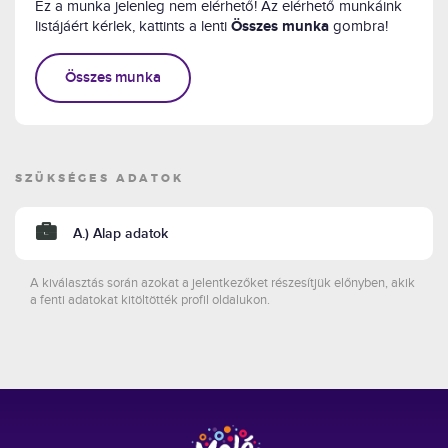
Ez a munka jelenleg nem elérhető! Az elérhető munkáink
listájáért kérlek, kattints a lenti
Összes munka
gombra!
Összes munka
SZÜKSÉGES ADATOK
A.) Alap adatok
A kiválasztás során azokat a jelentkezőket részesítjük előnyben, akik
a fenti adatokat kitöltötték profil oldalukon.