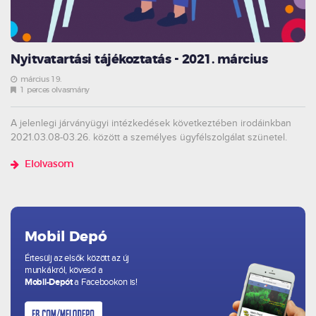
Nyitvatartási tájékoztatás - 2021. március
március 19.
1 perces olvasmány
A jelenlegi járványügyi intézkedések következtében irodáinkban
2021.03.08-03.26. között a személyes ügyfélszolgálat szünetel.
Elolvasom
Mobil Depó
Értesülj az elsők között az új
munkákról, kövesd a
Mobil-Depót
a Facebookon is!