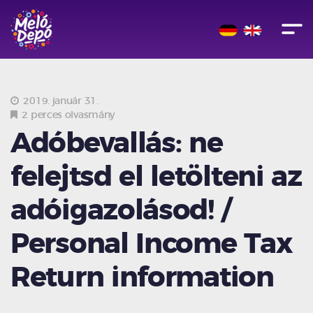
2019. január 31.
2 perces olvasmány
Adóbevallás: ne
felejtsd el letölteni az
adóigazolásod! /
Personal Income Tax
Return information