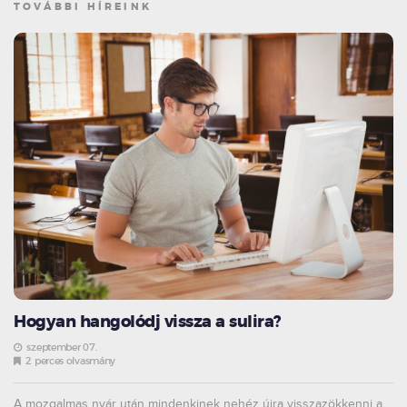
TOVÁBBI HÍREINK
Hogyan hangolódj vissza a sulira?
szeptember 07.
2 perces olvasmány
A mozgalmas nyár után mindenkinek nehéz újra visszazökkenni a