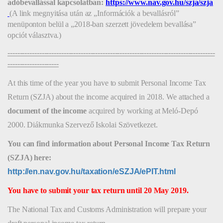
adóbevallással kapcsolatban:
https://www.nav.gov.hu/szja/szja
(A
 link megnyitása után az „Információk a bevallásról” 
menüponton belül a „2018-ban szerzett jövedelem bevallása” 
opciót választva
.
)
-------------------------------------------------------------------------------------
---------------------
At this time of the year you have to submit Personal Income Tax
Return (SZJA) about the income acquired in 2018. We attached a
document of the income
acquired by working at Meló-Depó
2000. Diákmunka Szervező Iskolai Szövetkezet.
You can find information about Personal Income Tax Return
(SZJA) here:
http://en.nav.gov.hu/taxation/eSZJA/ePIT.html
You have to submit your tax return until 20 May 2019.
The National Tax and Customs Administration will prepare your