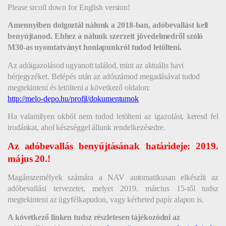
Please srcoll down for English version!
Ame
nnyiben dolgoztál nálunk a 2018-ban
, adóbevallást kell 
benyújtanod. Ehhez a nálunk szerzett jövedelmedről szóló 
M30-as nyomtatványt honlapunkról tudod letölteni.
Az adóigazolásod ugyanott találod, mint az aktuális havi 
bérjegyzéket. Belépés után az adószámod megadásával tudod 
megtekinteni és letölteni a következő oldalon: 
http://melo-depo.hu/profil/dokumentumok
Ha valamilyen okból nem tudod letölteni az igazolást, keresd fel 
irodánkat, ahol készséggel állunk rendelkezésedre.
Az adóbevallás benyújtásának határideje: 2019. 
május 20
.!
Magánszemélyek számára a NAV automatikusan elkészíti az 
adóbevallási tervezetet, melyet 2019. március 15-től tudsz 
megtekinteni az ügyfélkapudon, vagy kérheted papír alapon is.
A 
következő linken tudsz részletesen tájékozódni
 az 