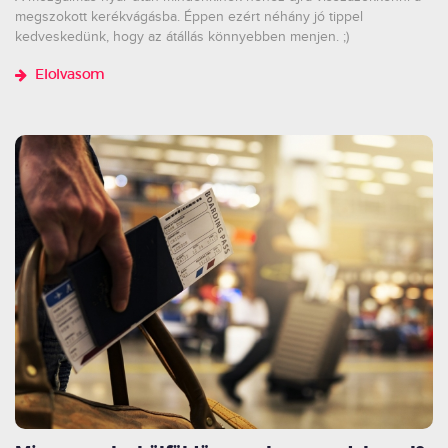
megszokott kerékvágásba. Éppen ezért néhány jó tippel
kedveskedünk, hogy az átállás könnyebben menjen. ;)
Elolvasom