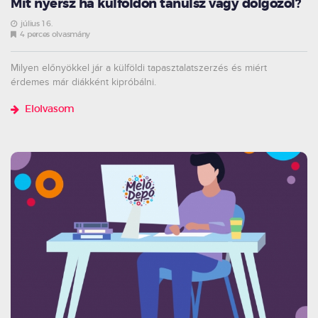
Mit nyersz ha külföldön tanulsz vagy dolgozol?
július 16.
4 perces olvasmány
Milyen előnyökkel jár a külföldi tapasztalatszerzés és miért
érdemes már diákként kipróbálni.
Elolvasom