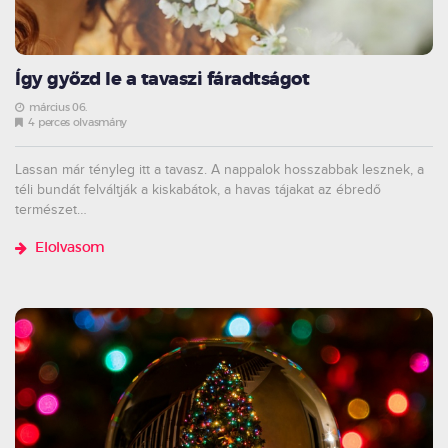
Így győzd le a tavaszi fáradtságot
március 06.
4 perces olvasmány
Lassan már tényleg itt a tavasz. A nappalok hosszabbak lesznek, a
téli bundát felváltják a kiskabátok, a havas tájakat az ébredő
természet…
Elolvasom