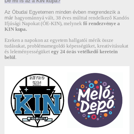
De mi is az a KIN kupa?
Az Óbudai Egyetemen minden évben megrendezik a
már
hagyománnyá vált, 38 éves múlttal rendelkező Kandós
Ifjúsági Napokat (ÓE-KIN), melynek
fő rendezvénye a
KIN kupa.
Ezeken a napokon az egyetem hallgatói mérik össze
tudásukat, problémamegoldó képességüket, kreativitásukat
és leleményességüket
egy 24 órás vetélkedő keretein
belül
.