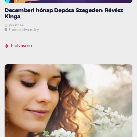
Decemberi hónap Depósa Szegeden: Révész
Kinga
január 14.
5 perces olvasmány
Elolvasom