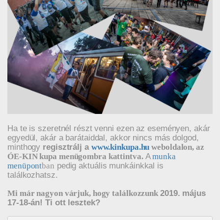
Ha te is szeretnél részt venni ezen az eseményen, akár
egyedül, akár a barátaiddal, akkor nincs más dolgod,
minthogy
regisztrálj a
www.kinkupa.hu
weboldalon, az
A
ÓE-KIN kupa menügombra kattintva.
munka
pedig aktuális munkáinkkal is
menüpont
ban
találkozhatsz.
2019. május
Mi már nagyon várjuk, hogy találkozzunk
17-18-án! Ti ott lesztek?