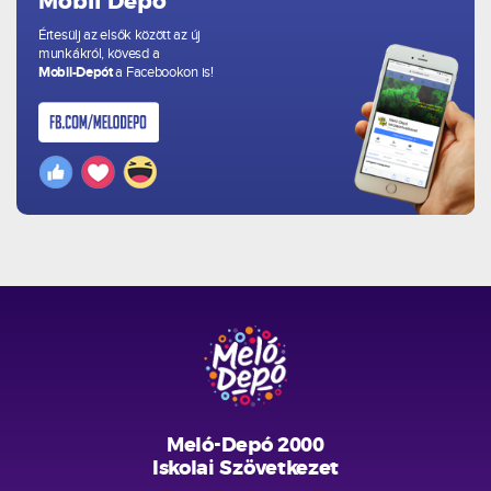
Mobil Depó
Értesülj az elsők között az új
munkákról, kövesd a
Mobil-Depót
a Facebookon is!
Meló-Depó 2000
Iskolai Szövetkezet