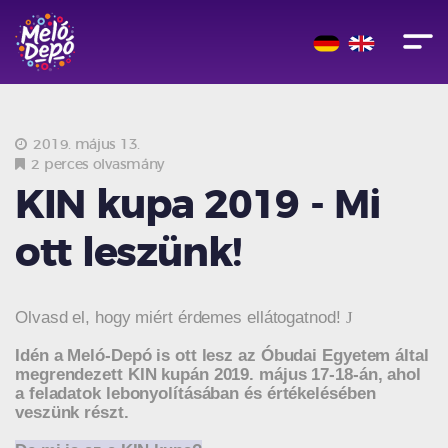
2019. május 13.
2 perces olvasmány
KIN kupa 2019 - Mi
ott leszünk!
Olvasd el, hogy miért érdemes ellátogatnod!
J
Idén a Meló-Depó is ott lesz az Óbudai Egyetem által
megrendezett KIN kupán 2019. május 17-18-án, ahol
a feladatok lebonyolításában és értékelésében
veszünk részt.