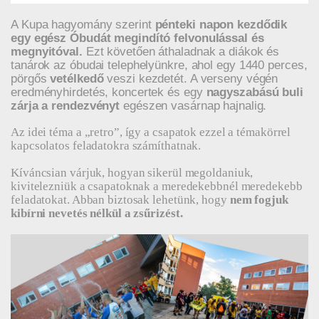
A Kupa hagyomány szerint
pénteki napon kezdődik
egy egész Óbudát megindító felvonulással és
megnyitóval.
Ezt követően áthaladnak a diákok és
tanárok az óbudai telephelyünkre, ahol egy 1440 perces,
pörgős
vetélkedő
veszi kezdetét. A verseny végén
eredményhirdetés, koncertek és egy
nagyszabású buli
zárja a rendezvényt
egészen vasárnap hajnalig.
Az idei téma a „retro”, így a csapatok ezzel a témakörrel
kapcsolatos feladatokra számíthatnak.
Kíváncsian várjuk, hogyan sikerül megoldaniuk,
kivitelezniük a csapatoknak a meredekebbnél meredekebb
feladatokat. Abban biztosak lehetünk, hogy
nem fogjuk
kibírni nevetés nélkül a zsűrizést.