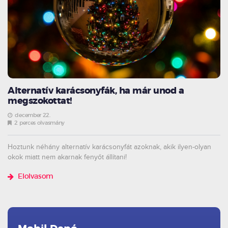
Alternatív karácsonyfák, ha már unod a
megszokottat!
december 22.
2 perces olvasmány
Hoztunk néhány alternatív karácsonyfát azoknak, akik ilyen-olyan
okok miatt nem akarnak fenyőt állítani!
Elolvasom