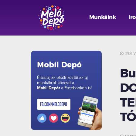
Munkáink
Ir
2017.
Mobil Depó
Bu
Értesülj az elsők között az új
munkákról, kövesd a
DO
Mobil-Depót
a Facebookon is!
TE
TÓ