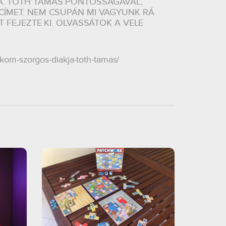
A. TÓTH TAMÁS PONTOSSÁGÁVAL,
CÍMET. NEM CSUPÁN MI VAGYUNK RÁ
 FEJEZTE KI. OLVASSÁTOK A VELE
kom-szorgos-diakja-toth-tamas/