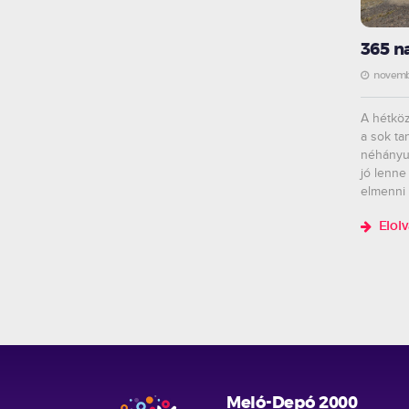
365 na
novemb
A hétkö
a sok ta
néhányun
jó lenne
elmenni v
Elol
Meló-Depó 2000