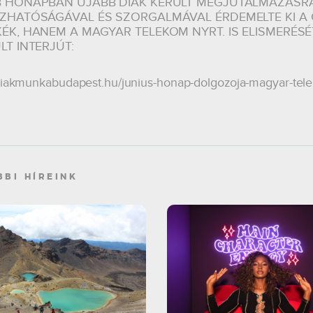
 HÓNAPBAN ÚJABB DIÁK KERÜLT MEGJUTALMAZÁSR
ZHATÓSÁGÁVAL ÉS SZORGALMÁVAL ÉRDEMELTE KI A 
ÉK, HANEM A MAGYAR TELEKOM NYRT. IS ELISMERÉSÉT
LT INTERJÚT:
/diakmunkabudapest.hu/junius-honap-dolgozoja-magyar-tele
BBI HÍREINK