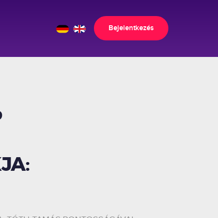
Bejelentkezés
P
JA: