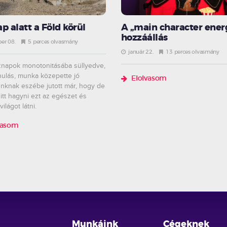
p alatt a Föld körül
A „main character ener
hozzáállás
er 08.
5 perces olvasmány
január 22.
13 perces olvasmány
znapok monotonitásába süllyedve,
nulás, munka közepette jó
Elolvasom
knak eszébe jutott már, hogy de
 itt hagyni ezt az egészet és
ilágot látni.
vasom
Munkáink
Cégeknek