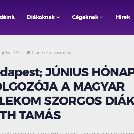
odáink
Hírek
Diákoknak
Cégeknek
 július 19.
1 perces olvasmány
dapest; JÚNIUS HÓNA
LGOZÓJA A MAGYAR
LEKOM SZORGOS DIÁK
TH TAMÁS