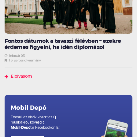
Fontos dátumok a tavaszi félévben – ezekre
érdemes figyelni, ha idén diplomázol
február 03.
13 perces olvasmány
Elolvasom
Mobil Depó
Értesülj az elsők között az új
munkákról, kövesd a
Mobil-Depót
a Facebookon is!