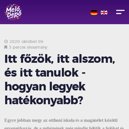
2020. október 09.
3 perces olvasmány
Itt főzök, itt alszom,
és itt tanulok -
hogyan legyek
hatékonyabb?
Egyre jobban megy az otthoni iskola és a magánélet közötti
egyensúlyozás, de a nehézségek még mindig felütik a fejüket és