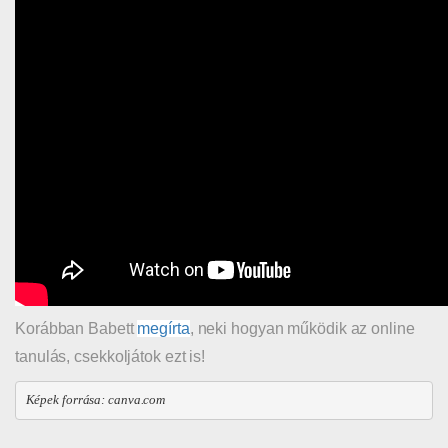
Korábban Babett
megírta
, neki hogyan működik az online
tanulás, csekkoljátok ezt is!
Képek forrása: canva.com