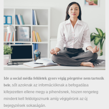
Ide a social média felületek gyors végig pörgetése nem tartozik
bele
, sőt azoknak az információknak a befogadása
kifejezetten ellene megy a pihenésnek, hiszen rengeteg
mindent kell feldolgoznunk amíg végigérünk az új
bejegyzések sokaságán.