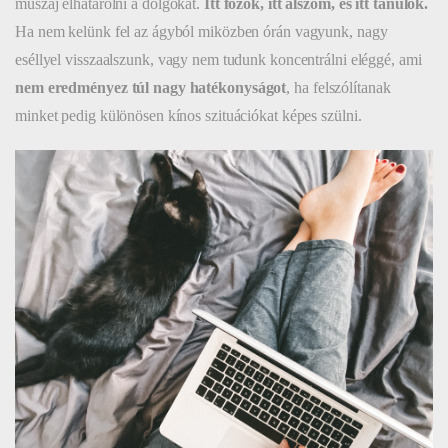
muszáj elhatárolni a dolgokat.
Itt főzök, itt alszom, és itt tanulok.
Ha nem kelünk fel az ágyból miközben órán vagyunk, nagy
eséllyel visszaalszunk, vagy nem tudunk koncentrálni eléggé, ami
nem eredményez túl nagy hatékonyságot
, ha felszólítanak
minket pedig különösen kínos szituációkat képes szülni.