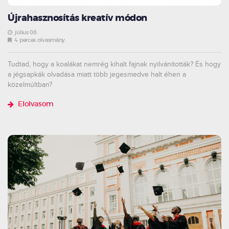
Újrahasznosítás kreatív módon
július 08.
4 perces olvasmány
Tudtad, hogy a koalákat nemrég kihalt fajnak nyilvánították? És hogy
a jégsapkák olvadása miatt több jegesmedve halt éhen a
közelmúltban?
Elolvasom