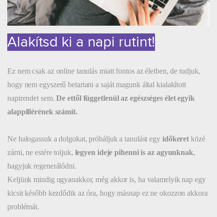
Alakítsd ki a napi rutint!
Ez nem csak az online tanulás miatt fontos az életben, de tudjuk,
hogy nem egyszerű betartani a saját magunk által kialakított
napirendet sem.
De ettől függetlenül az egészséges élet egyik
alappillérének számít.
Ne halogassuk a dolgokat, próbáljuk a tanulást egy
időkeret
közé
zárni, ne estére toljuk,
legyen ideje pihenni is az agyunknak
,
hagyjuk regenerálódni.
Keljünk mindig ugyanakkor, még akkor is, ha valamelyik nap egy
kicsit később kezdődik az óra, hogy másnap ez ne okozzon akkora
problémát.