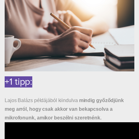
+1 tipp:
Lajos Balázs példájából kiindulva
mindig győződjünk
meg arról, hogy csak akkor van bekapcsolva a
mikrofonunk, amikor beszélni szeretnénk.