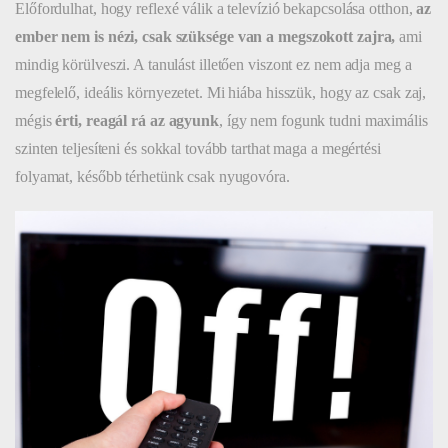
Előfordulhat, hogy reflexé válik a televízió bekapcsolása otthon,
az
ember nem is nézi, csak szüksége van a megszokott zajra,
ami
mindig körülveszi. A tanulást illetően viszont ez nem adja meg a
megfelelő, ideális környezetet. Mi hiába hisszük, hogy az csak zaj,
mégis
érti, reagál rá az agyunk
, így nem fogunk tudni maximális
szinten teljesíteni és sokkal tovább tarthat maga a megértési
folyamat, később térhetünk csak nyugovóra.