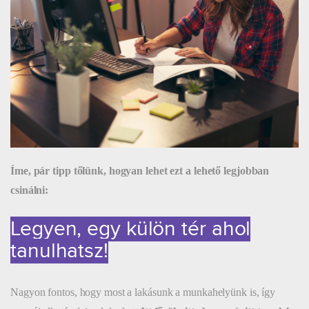
Íme, pár tipp tőlünk, hogyan lehet ezt a lehető legjobban
csinálni:
Legyen, egy külön tér ahol
tanulhatsz!
Nagyon fontos, hogy most a lakásunk a munkahelyünk is, így