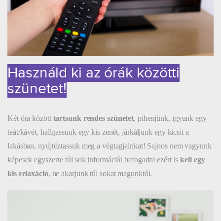
Használd ki az órák közötti
szünetet!
Két óra között
tartsunk rendes szünetet
, pihenjünk, igyunk egy
teát/kávét, hallgassunk egy kis zenét, járkáljunk egy kicsit a
lakásban, nyújtóztassuk meg a végtagjainkat! Sajnos nem vagyunk
képesek egyszerre túl sok információt befogadni ezért is
kell egy
kis relaxáció
, ne akarjunk túl sokat magunktól.