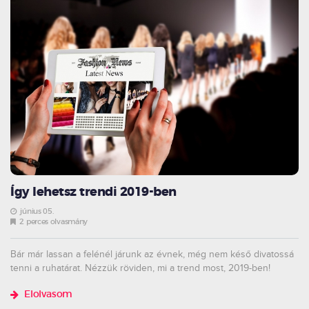
Így lehetsz trendi 2019-ben
június 05.
2 perces olvasmány
Bár már lassan a felénél járunk az évnek, még nem késő divatossá
tenni a ruhatárat. Nézzük röviden, mi a trend most, 2019-ben!
Elolvasom