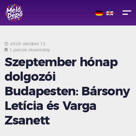
2020. október 13.
1 perces olvasmány
Szeptember hónap
dolgozói
Budapesten: Bársony
Letícia és Varga
Zsanett