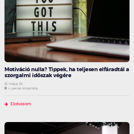
Motiváció nulla? Tippek, ha teljesen elfáradtál a
szorgalmi időszak végére
május 29.
4 perces olvasmány
Elolvasom