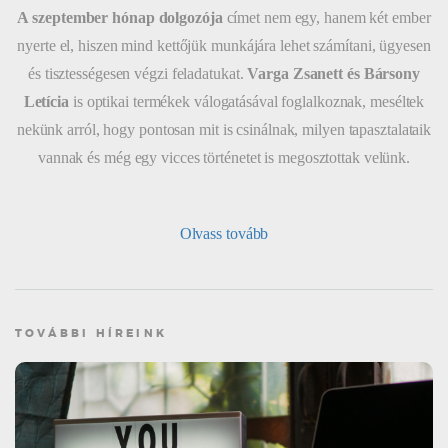
A szeptember hónap dolgozója
címet nem egy, hanem két ember
nyerte el, hiszen mind kettőjük munkájára lehet számítani, ügyesen
és tisztességesen végzi feladatukat.
Varga Zsanett és Bársony
Letícia
is optikai termékek válogatásával foglalkoznak, meséltek
nekünk arról, hogy pontosan mit is csinálnak, milyen tapasztalataik
vannak és még egy vicces történetet is megosztottak velünk.
Olvass tovább
TOVÁBBI HÍREINK