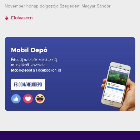
November hónap dolgozója Szegeden: Magyar Sándor
Elolvasom
Mobil Depó
Értesülj az elsők között az új
munkákról, kövesd a
Mobil-Depót
a Facebookon is!