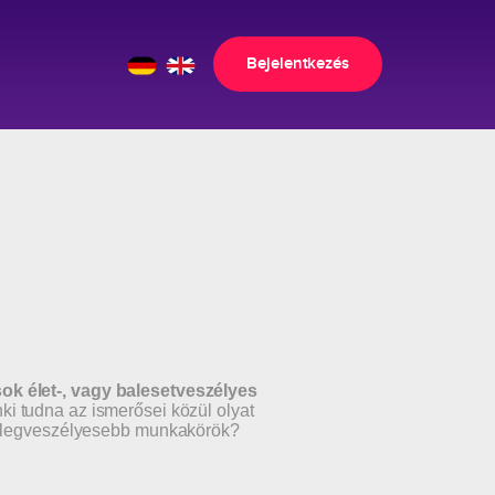
Bejelentkezés
ok élet-, vagy balesetveszélyes
i tudna az ismerősei közül olyat
 a legveszélyesebb munkakörök?