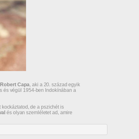
ű
Robert Capa
, aki a 20. század egyik
t is és végül 1954-ben Indokínában a
 kockáztatod, de a pszichét is
val
és olyan szemléletet ad, amire