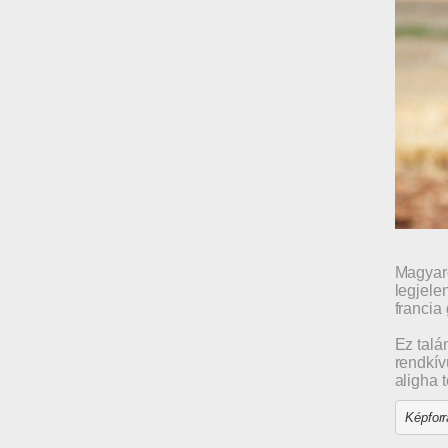
Magyaro
legjele
francia 
Ez talá
rendkív
aligha 
Képforr