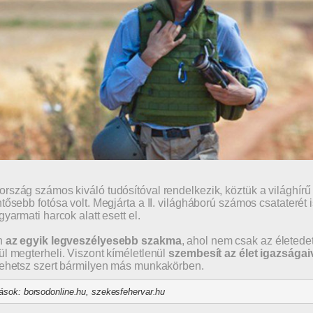
rszág számos kiváló tudósítóval rendelkezik, köztük a világhír
ntősebb fotósa volt. Megjárta a II. világháború számos csatateré
gyarmati harcok alatt esett el.
n
az egyik legveszélyesebb szakma
, ahol nem csak az életedet
ül megterheli. Viszont kíméletlenül
szembesít az élet igazságai
tehetsz szert bármilyen más munkakörben.
ások: borsodonline.hu, szekesfehervar.hu