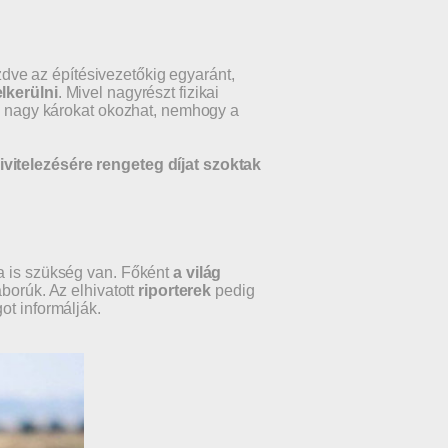
ve az építésivezetőkig egyaránt,
elkerülni
. Mivel nagyrészt fizikai
is nagy károkat okozhat, nemhogy a
ivitelezésére rengeteg díjat szoktak
ma is szükség van. Főként
a világ
borúk. Az elhivatott
riporterek
pedig
ot informálják.