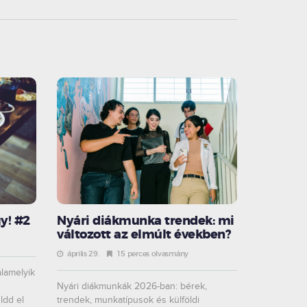
y! #2
Nyári diákmunka trendek: mi
változott az elmúlt években?
április 29.
15 perces olvasmány
alamelyik
Nyári diákmunkák 2026-ban: bérek,
ldd el
trendek, munkatípusok és külföldi