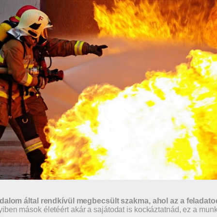
dalom által rendkívül megbecsült szakma, ahol az a feladat
ben mások életéért akár a sajátodat is kockáztatnád, ez a mun