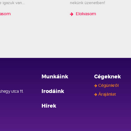
e igazuk van…
nekünk üzenetben!
vasom
Elolvasom
Munkáink
Cégeknek
Cégünkről
hegy utca 11.
Irodáink
Árajánlat
Hírek