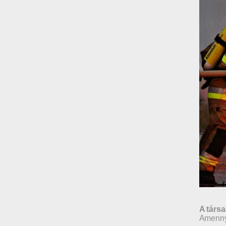
A társa
Amennyi