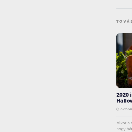
TOVÁ
2020 
Hallo
október
Mikor a 
hogy bár