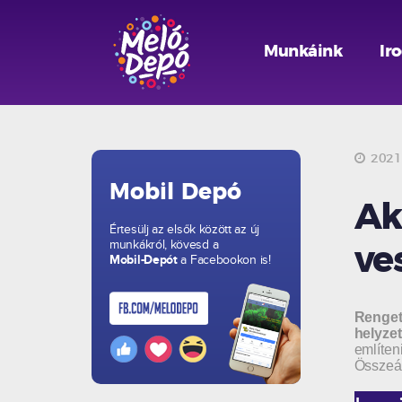
Munkáink
Ir
2021.
Mobil Depó
Ak
Értesülj az elsők között az új
munkákról, kövesd a
ve
Mobil-Depót
a Facebookon is!
Renget
helyzet
említen
Összeáll