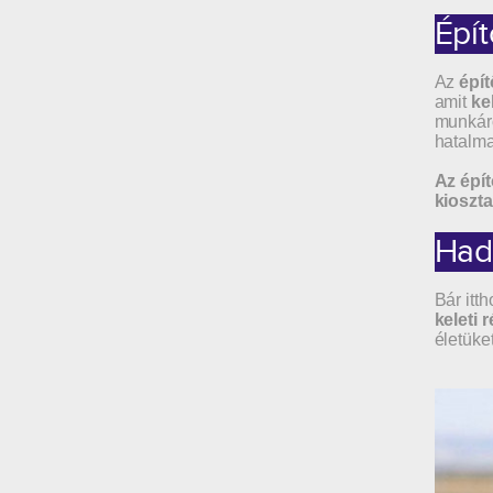
Épít
Az
épí
amit
ke
munkáró
hatalma
Az épít
kioszta
Had
Bár itt
keleti 
életüke