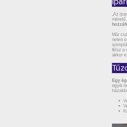
Ipar
„Az ipa
méretű 
hozzáf
Már csa
neten o
szimpl
félsz a
akkor e
Tűz
Egy ég
egyik l
házakbó
V
V
K