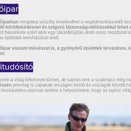
őipar
tőiparban
rengeteg veszély leselkedhet a segédmunkásoktól kezd
llő körültekintéssel és szigorú biztonsági előírásokkal lehet 
l beszélünk ezért akár egy lakásfelújítás alatti rossz mozdulat 
s épületek beruházásai alatt.
őipar viszont művészet is, a gyönyörű épületek tervezésre, k
ni.
itudósító
honról a világ békésnek tűnhet, de sajnos erre a szakmára még 
részén
jelenleg is zajlanak országon belüli és országok közötti há
t kockáztatva utaznak ezekre a helyszínekre, hogy az egész világ