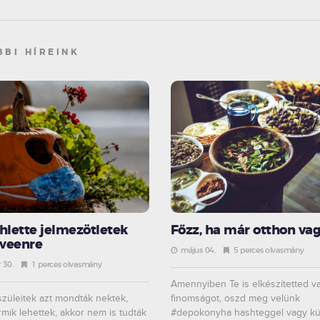
BBI HÍREINK
ihlette jelmezötletek
Főzz, ha már otthon vag
weenre
május 04.
5 perces olvasmány
 30.
1 perces olvasmány
Amennyiben Te is elkészítetted v
szüleitek azt mondták nektek,
finomságot, oszd meg velünk
mik lehettek, akkor nem is tudták
#depokonyha hashteggel vagy kü