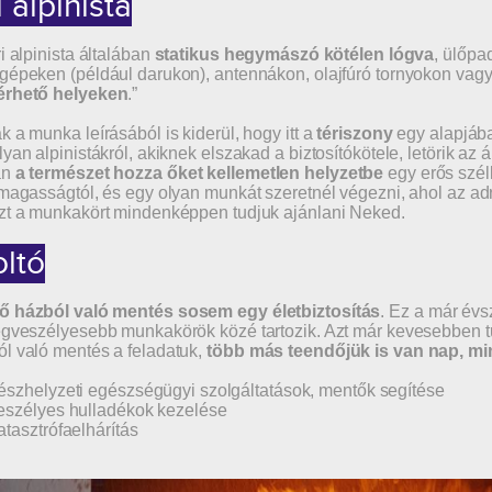
i alpinista
ri alpinista általában
statikus hegymászó kötélen lógva
, ülőpa
gépeken (például darukon), antennákon, olajfúró tornyokon va
érhető helyeken
.”
k a munka leírásából is kiderül, hogy itt a
tériszony
egy alapjába
lyan alpinistákról, akiknek elszakad a biztosítókötele, letörik az 
án
a természet hozza őket kellemetlen helyzetbe
egy erős szél
 magasságtól, és egy olyan munkát szeretnél végezni, ahol az ad
zt a munkakört mindenképpen tudjuk ajánlani Neked.
oltó
ő házból való mentés sosem egy életbiztosítás
. Ez a már évs
egveszélyesebb munkakörök közé tartozik. Azt már kevesebben 
l való mentés a feladatuk,
több más teendőjük is van nap, mi
észhelyzeti egészségügyi szolgáltatások, mentők segítése
eszélyes hulladékok kezelése
atasztrófaelhárítás