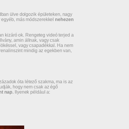
dban ülve dolgozik épületeken, nagy
gy egyéb, más módszerekkel
nehezen
n kizáró ok. Rengeteg videó terjed a
állvány, amin állnak, vagy csak
lökéssel, vagy csapadékkal. Ha nem
renalinszint mindig az egekben van,
zázadok óta létező szakma, ma is az
tudják, hogy nem csak az égő
nt nap.
Ilyenek például a: