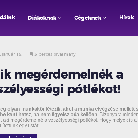
odáink
Hírek
Diákoknak
Cégeknek
 január 15.
3 perces olvasmány
ik megérdemelnék a
szélyességi pótlékot!
eg olyan munkakör létezik, ahol a munka elvégzése mellett s
be kerülhetsz, ha nem figyelsz oda kellően.
Bizonyára mindenk
i, aki megérdemelné a veszélyességi pótlékot. Hogy melyek is
ítottunk egy listát: