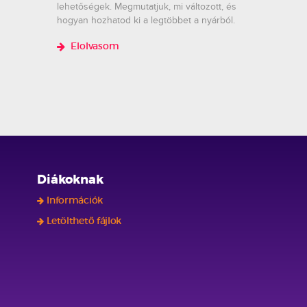
lehetőségek. Megmutatjuk, mi változott, és
hogyan hozhatod ki a legtöbbet a nyárból.
Elolvasom
Diákoknak
Információk
Letölthető fájlok