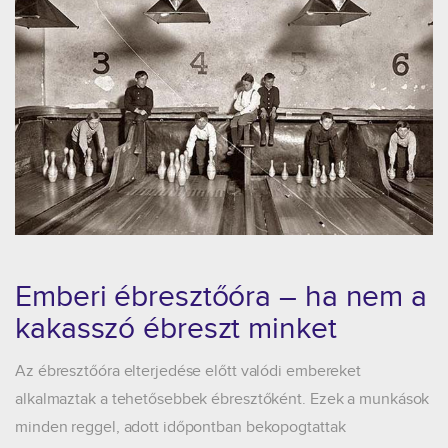
Emberi ébresztőóra – ha nem a
kakasszó ébreszt minket
Az ébresztőóra elterjedése előtt valódi embereket
alkalmaztak a tehetősebbek ébresztőként. Ezek a munkások
minden reggel, adott időpontban bekopogtattak