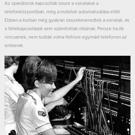
Az operátorok kapcsolták össze a vonalakat a
telefonközpontban, még a mobilok automatizálása előtt.
Ebben a korban még gyakran összekeveredtek a vonalak, és
a félrekapcsolások sem számítottak ritkának. Persze ha ők
nincsenek, nem tudták volna felhívni egymást telefonon az
emberek.