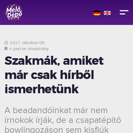
2021. október 08.
4 perces olvasmány
Szakmák, amiket
már csak hírből
ismerhetünk
A beadandóinkat már nem
írnokok írják, de a csapatépítő
bowlingozáson sem kisfiúk