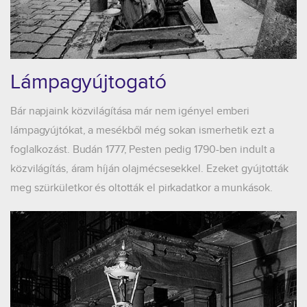
Lámpagyújtogató
Bár napjaink közvilágítása már nem igényel emberi
lámpagyújtókat, a mesékből még sokan ismerhetik ezt a
foglalkozást. Budán 1777, Pesten pedig 1790-ben indult a
közvilágítás, áram híján olajmécsesekkel. Ezeket gyújtották
meg szürkületkor és oltották el pirkadatkor a munkások.