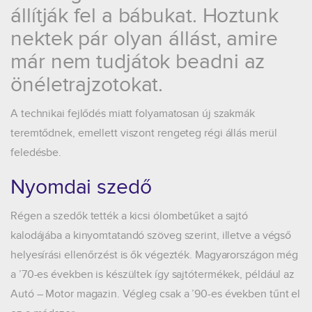
állítják fel a bábukat. Hoztunk
nektek pár olyan állást, amire
már nem tudjátok beadni az
önéletrajzotokat.
A technikai fejlődés miatt folyamatosan új szakmák
teremtődnek, emellett viszont rengeteg régi állás merül
feledésbe.
Nyomdai szedő
Régen a szedők tették a kicsi ólombetűket a sajtó
kalodájába a kinyomtatandó szöveg szerint, illetve a végső
helyesírási ellenőrzést is ők végezték. Magyarországon még
a ’70-es években is készültek így sajtótermékek, például az
Autó – Motor magazin. Végleg csak a ’90-es években tűnt el