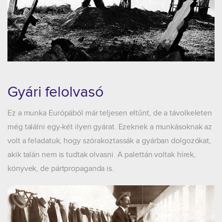
Gyári felolvasó
Ez a munka Európából már teljesen eltűnt, de a távolkeleten
még találni egy-két ilyen gyárat. Ezeknek a munkásoknak az
volt a feladatuk, hogy szórakoztassák a gyárban dolgozókat,
akik talán nem is tudtak olvasni. A palettán voltak hírek,
könyvek, de pártpropaganda is.