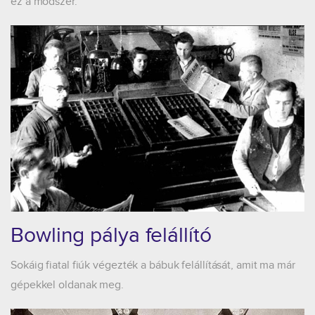
ez a módszer.
Bowling pálya felállító
Sokáig fiatal fiúk végezték a bábuk felállítását, amit ma már
gépekkel oldanak meg.