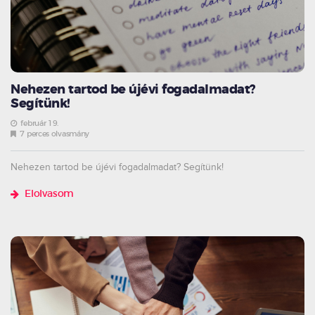
Nehezen tartod be újévi fogadalmadat?
Segítünk!
február 19.
7 perces olvasmány
Nehezen tartod be újévi fogadalmadat? Segítünk!
Elolvasom