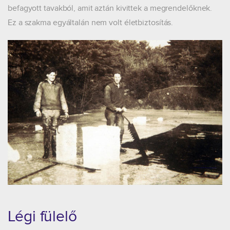
befagyott tavakból, amit aztán kivittek a megrendelőknek.
Ez a szakma egyáltalán nem volt életbiztosítás.
Légi fülelő