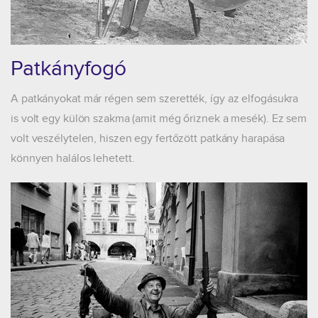
Patkányfogó
A patkányokat már régen sem szerették, így az elfogásukra
is volt egy külön szakma (amit még őriznek a mesék). Ez sem
volt veszélytelen, hiszen egy fertőzött patkány harapása
könnyen halálos lehetett.