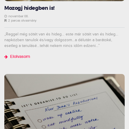
Mozogj hidegben is!
november 08.
2 perces olvasmány
„Reggel még sötét van és hideg… este már sötét van és hideg…
napközben tanulok és/vagy dolgozom…a délután a barátoké,
esetleg a tanulásé…tehát nekem nincs időm edzeni…”
Elolvasom