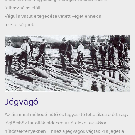
felhasználás előtt.
Végül a vasút elterjedése vetett véget ennek a
mesterségnek.
Jégvágó
Az árammal működő hűtő és fagyasztó feltalálása előtt nagy
jégtömbök tartották hidegen az ételeket az akkori
hűtőszekrényekben. Ehhez a jégvágók vágták ki a jeget a