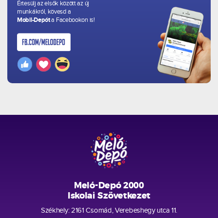
Értesülj az elsők között az új
munkákról, kövesd a
Mobil-Depót
a Facebookon is!
Meló-Depó 2000
Iskolai Szövetkezet
Székhely: 2161 Csomád, Verebeshegy utca 11.