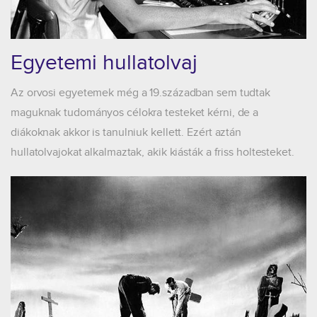
Egyetemi hullatolvaj
Az orvosi egyetemek még a 19.században sem tudtak
maguknak tudományos célokra testeket kérni, de a
diákoknak akkor is tanulniuk kellett. Ezért aztán
hullatolvajokat alkalmaztak, akik kiásták a friss holtesteket.