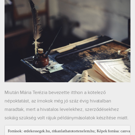
Miután Mária Terézia bevezette itthon a kötelező
népoktatást, az írnokok még jó száz évig hivatalban
maradtak, mert a hivatalos levelekhez, szerződésekhez
sokáig szükség volt rájuk példánymásolatok készítése miatt.
Források: erdekessegek.hu, ritkanlathatotortenelem.hu; Képek forrása: canva.c