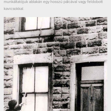
munkáltatójuk ablakán egy hosszú pálcával vagy feldobott
kavicsokkal.