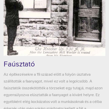
Faúsztató
Az építkezésekre a 19.század előtt a folyón úsztatva
szállították a faanyagot, mivel ez volt a legolcsóbb. A
faúsztatók összekötötték a törzseket egy tutajjá, majd azon
egyensúlyozva elúsztatták a faanyagot a kívánt helyre. Ez
egyébként elég kockázatos volt a munkásoknak és a célba
érkezés után még sokáig szárítgatni kellett a fát a