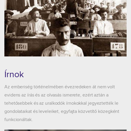
Írnok
Az emberiség történelmében évezredeken át nem volt
evidens az írás és az olvasás ismerete, ezért aztán a
tehetősebbek és az uralkodók írnokokkal jegyeztették le
gondolataikat és leveleiket, egyfajta közvetítő közegként
funkcionáltak.