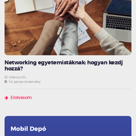
Networking egyetemistáknak: hogyan kezdj
hozzá?
március 04.
16 perces olvasmány
Elolvasom
Mobil Depó