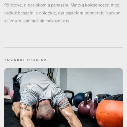
félretéve, nincs okom a panaszra. Mindig kölcsönösen meg
tudtuk beszélni a dolgokat, ezt tisztelem bennetek. Nagyon
szívesen ajánlanálak másoknak is.
TOVÁBBI HÍREINK