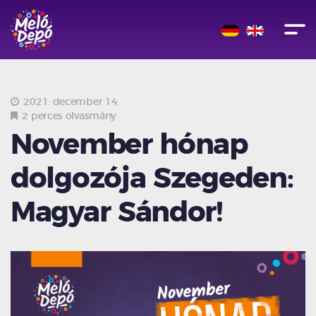
2021. december 14.
2 perces olvasmány
November hónap
dolgozója Szegeden:
Magyar Sándor!