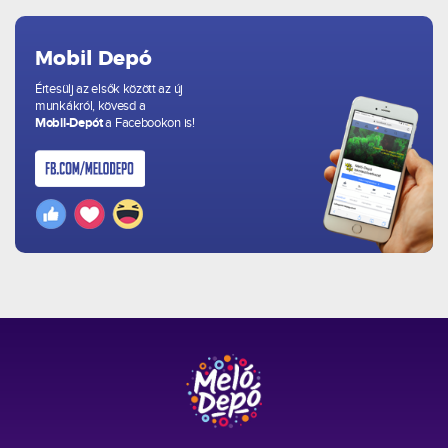
Mobil Depó
Értesülj az elsők között az új
munkákról, kövesd a
Mobil-Depót
a Facebookon is!