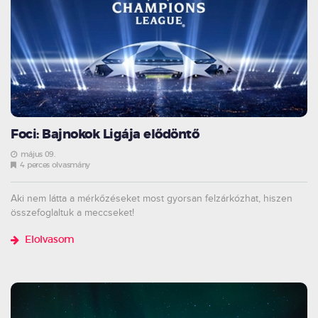
Foci: Bajnokok Ligája elődöntő
május 09.
4 perces olvasmány
Aki nem látta a mérkőzéseket most gyorsan felzárkózhat, hiszen
összefoglaltuk a meccseket!
Elolvasom