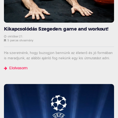
Kikapcsolódás Szegeden: game and workout!
október 21.
5 perces olvasmány
Ha szeretnénk, hogy buzogjon bennünk az életerő és jó formában
is maradjunk, az alábbi ajánló fog nekünk egy kis útmutatást adni.
Elolvasom