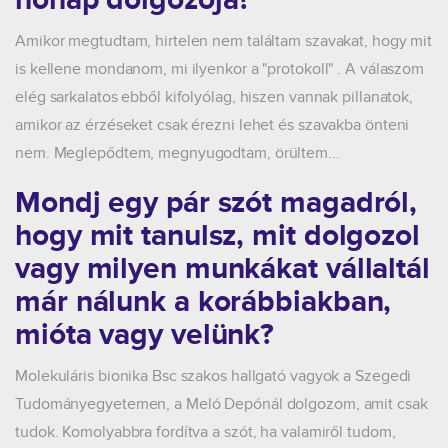
hónap dolgozója?
Amikor megtudtam, hirtelen nem találtam szavakat, hogy mit
is kellene mondanom, mi ilyenkor a "protokoll" . A válaszom
elég sarkalatos ebből kifolyólag, hiszen vannak pillanatok,
amikor az érzéseket csak érezni lehet és szavakba önteni
nem. Meglepődtem, megnyugodtam, örültem...
Mondj egy pár szót magadról,
hogy mit tanulsz, mit dolgozol
vagy milyen munkákat vállaltál
már nálunk a korábbiakban,
mióta vagy velünk?
Molekuláris bionika Bsc szakos hallgató vagyok a Szegedi
Tudományegyetemen, a Meló Depónál dolgozom, amit csak
tudok. Komolyabbra fordítva a szót, ha valamiről tudom,