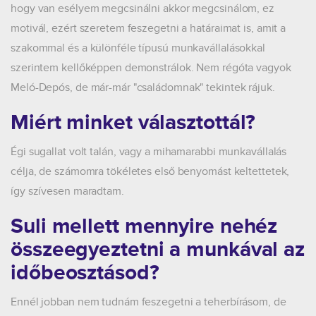
hogy van esélyem megcsinálni akkor megcsinálom, ez
motivál, ezért szeretem feszegetni a határaimat is, amit a
szakommal és a különféle típusú munkavállalásokkal
szerintem kellőképpen demonstrálok. Nem régóta vagyok
Meló-Depós, de már-már "családomnak" tekintek rájuk.
Miért minket választottál?
Égi sugallat volt talán, vagy a mihamarabbi munkavállalás
célja, de számomra tökéletes első benyomást keltettetek,
így szívesen maradtam.
Suli mellett mennyire nehéz
összeegyeztetni a munkával az
időbeosztásod?
Ennél jobban nem tudnám feszegetni a teherbírásom, de