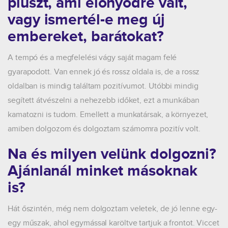
pluszt, ami előnyödre vált,
vagy ismertél-e meg új
embereket, barátokat?
A tempó és a megfelelési vágy saját magam felé
gyarapodott. Van ennek jó és rossz oldala is, de a rossz
oldalban is mindig találtam pozitívumot. Utóbbi mindig
segített átvészelni a nehezebb időket, ezt a munkában
kamatozni is tudom. Emellett a munkatársak, a környezet,
amiben dolgozom és dolgoztam számomra pozitív volt.
Na és milyen velünk dolgozni?
Ajánlanál minket másoknak
is?
Hát őszintén, még nem dolgoztam veletek, de jó lenne egy-
egy műszak, ahol egymással karöltve tartjuk a frontot. Viccet