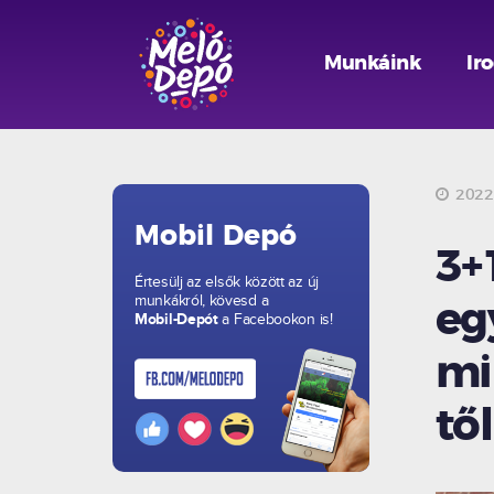
Munkáink
Ir
2022.
Mobil Depó
3+
Értesülj az elsők között az új
munkákról, kövesd a
eg
Mobil-Depót
a Facebookon is!
mi
tő