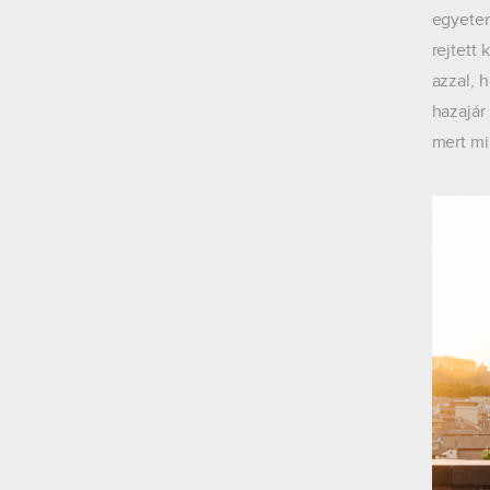
egyetem
rejtett
azzal, 
hazajár
mert mi