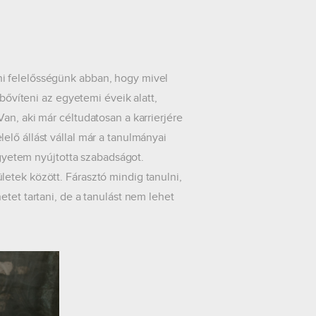
i felelősségünk abban, hogy mivel
 bővíteni az egyetemi éveik alatt,
an, aki már céltudatosan a karrierjére
lő állást vállal már a tanulmányai
 egyetem nyújtotta szabadságot.
etek között. Fárasztó mindig tanulni,
tet tartani, de a tanulást nem lehet