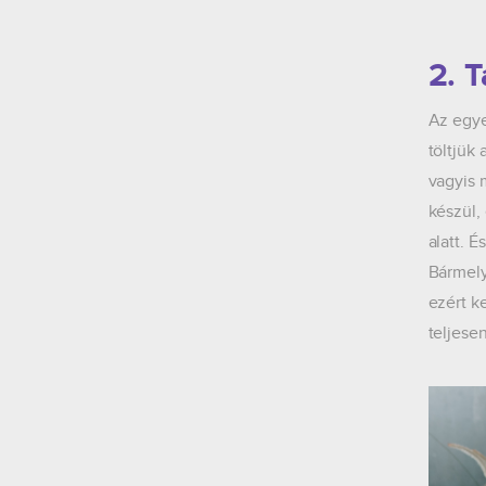
2. T
Az egye
töltjük
vagyis 
készül,
alatt. 
Bármely
ezért k
teljese