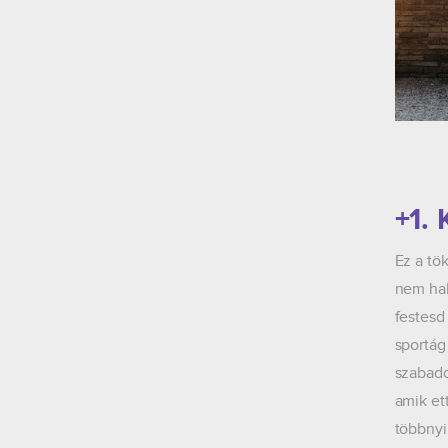
+1. 
Ez a tö
nem hal
festesd
sportág
szabado
amik et
többnyi