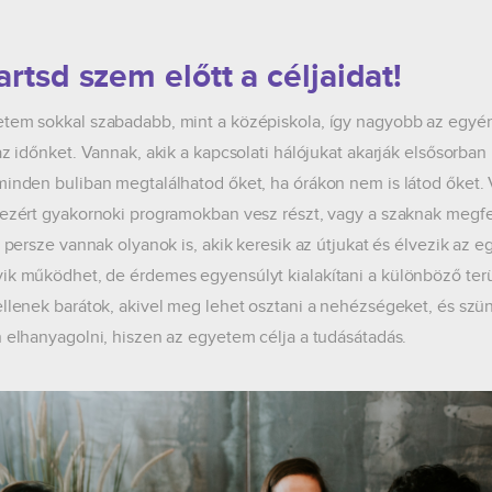
artsd szem előtt a céljaidat!
tem sokkal szabadabb, mint a középiskola, így nagyobb az egyén
 az időnket. Vannak, akik a kapcsolati hálójukat akarják elsősorban
minden buliban megtalálhatod őket, ha órákon nem is látod őket. V
 ezért gyakornoki programokban vesz részt, vagy a szaknak megfele
És persze vannak olyanok is, akik keresik az útjukat és élvezik az
ik működhet, de érdemes egyensúlyt kialakítani a különböző terül
ellenek barátok, akivel meg lehet osztani a nehézségeket, és szüne
n elhanyagolni, hiszen az egyetem célja a tudásátadás.