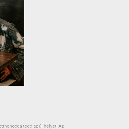
otthonoddá tedd az új helyet! Az