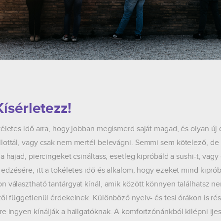
Kísérletezz!
kéletes idő arra, hogy jobban megismerd saját magad, és olyan új 
lottál, vagy csak nem mertél belevágni. Semmi sem kötelező, de ha
 a hajad, piercingeket csináltass, esetleg kipróbáld a sushi-t, va
 edzésére, itt a tökéletes idő és alkalom, hogy ezeket mind kip
n választható tantárgyat kínál, amik között könnyen találhatsz 
től függetlenül érdekelnek. Különböző nyelv- és tesi órákon is r
re ingyen kínálják a hallgatóknak. A komfortzónánkból kilépni ije