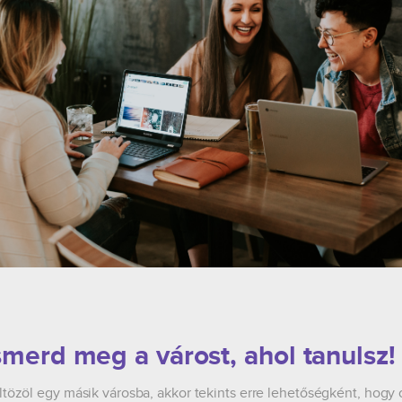
smerd meg a várost, ahol tanulsz!
ltözöl egy másik városba, akkor tekints erre lehetőségként, hogy 