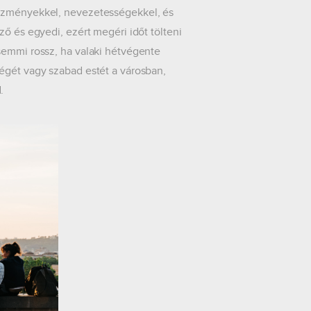
tézményekkel, nevezetességekkel, és
ző és egyedi, ezért megéri időt tölteni
semmi rossz, ha valaki hétvégente
égét vagy szabad estét a városban,
.