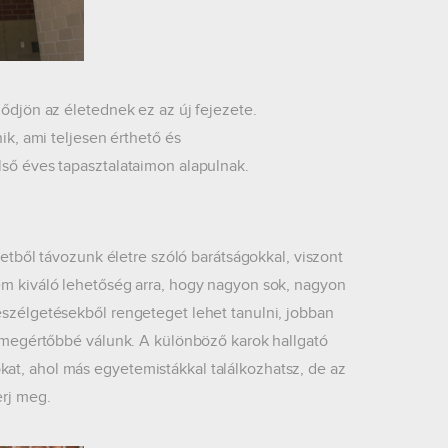
dődjön az életednek ez az új fejezete.
ik, ami teljesen érthető és
lső éves tapasztalataimon alapulnak.
ől távozunk életre szóló barátságokkal, viszont
em kiváló lehetőség arra, hogy nagyon sok, nagyon
eszélgetésekből rengeteget lehet tanulni, jobban
és megértőbbé válunk. A különböző karok hallgató
at, ahol más egyetemistákkal találkozhatsz, de az
erj meg.