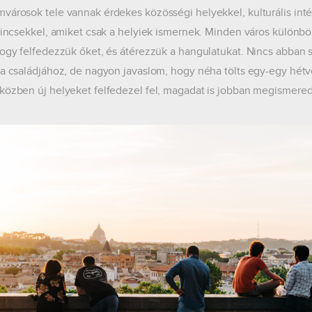
városok tele vannak érdekes közösségi helyekkel, kulturális in
 kincsekkel, amiket csak a helyiek ismernek. Minden város különbö
hogy felfedezzük őket, és átérezzük a hangulatukat. Nincs abban 
 a családjához, de nagyon javaslom, hogy néha tölts egy-egy hétv
közben új helyeket felfedezel fel, magadat is jobban megismered