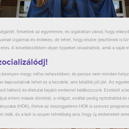
ségiztél, felvettek az egyetemre, és izgatottan várod, hogy elkez
lyamat izgalmas és érdekes, de lehet, hogy elsőre ijesztőnek is tűn
etes. A következőkben olyan tippeket olvashattok, amik a saját e
zocializálódj!
 könnyen megy, néha nehezebben, és persze nem minden helyzetb
an kapcsolatnak lehet ez a kezdete, ami később jól jön. Az egyet
ző hátterű és életutat bejáró emberrel találkozzunk. Ezekből a b
juk érteni mások döntésit, a világot, ezáltal pedig nyitottabbá 
nyzatai (HÖK), illetve az összegyetemi HÖK is szervez programok
i órák, és a koli is szuper lehetőség arra, hogy új embereket ism