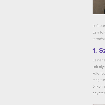
Leérett
Ez a fo
termész
1. S
Ez néha
sok oly
különbö
meg tud
önkormá
egyetem