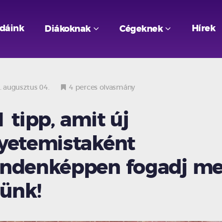
odáink
Hírek
Diákoknak
Cégeknek
 augusztus 04.
4 perces olvasmány
1 tipp, amit új
yetemistaként
ndenképpen fogadj m
lünk!