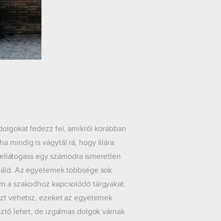
dolgokat fedezz fel, amikről korábban
 mindig is vágytál rá, hogy lilára
gy ellátogass egy számodra ismeretlen
róbáld. Az egyetemek többsége sok
nem a szakodhoz kapcsolódó tárgyakat,
észt vehetsz, ezeket az egyetemek
sztő lehet, de izgalmas dolgok várnak