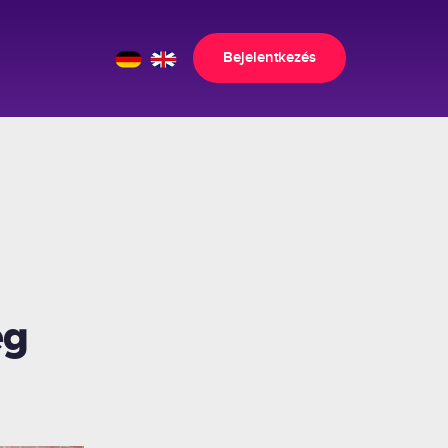
Bejelentkezés
eg