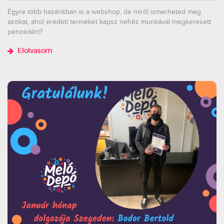
Egyre több hazánkban is a webshop, de miről ismerheted meg
azokat, ahol eredeti terméket kapsz nehéz munkával megkeresett
pénzedért?
Elolvasom