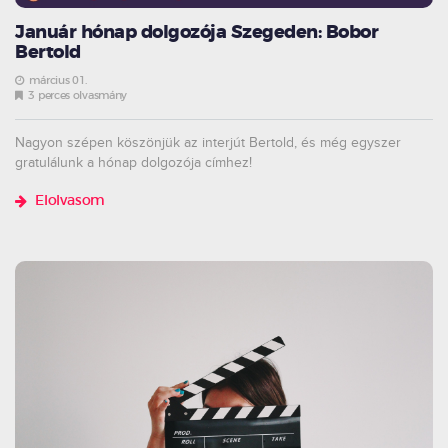
Január hónap dolgozója Szegeden: Bobor
Bertold
március 01.
3 perces olvasmány
Nagyon szépen köszönjük az interjút Bertold, és még egyszer
gratulálunk a hónap dolgozója címhez!
Elolvasom