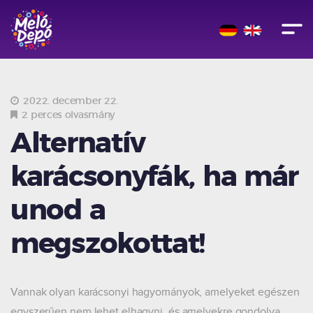
2022. december 22.
2 perces olvasmány
Alternatív
karácsonyfák, ha már
unod a
megszokottat!
Vannak olyan karácsonyi hagyományok, amelyeket egészen
egyszerűen nem lehet elhagyni, és amelyekre gondolva,