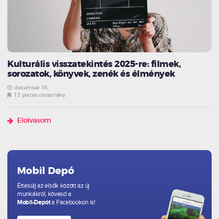
Kulturális visszatekintés 2025-re: filmek,
sorozatok, könyvek, zenék és élmények
december 16.
13 perces olvasmány
Elolvasom
Mobil Depó
Értesülj az elsők között az új
munkákról, kövesd a
Mobil-Depót
a Facebookon is!