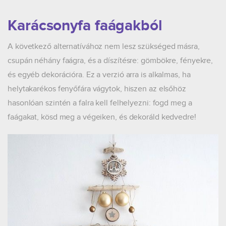
Karácsonyfa faágakból
A következő alternatívához nem lesz szükséged másra,
csupán néhány faágra, és a díszítésre: gömbökre, fényekre,
és egyéb dekorációra. Ez a verzió arra is alkalmas, ha
helytakarékos fenyőfára vágytok, hiszen az elsőhöz
hasonlóan szintén a falra kell felhelyezni: fogd meg a
faágakat, kösd meg a végeiken, és dekoráld kedvedre!