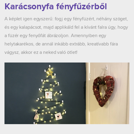
Karácsonyfa fényfűzérből
A képlet igen egyszerű: fogj egy fényfüzért, néhány szöget,
és egy kalapácsot, majd applikáld fel a kívánt falra úgy, hogy
a füzér egy fenyőfát ábrázoljon. Amennyiben egy
helytakarékos, de annál inkább extrább, kreatívabb fára
vágysz, akkor ez a neked való ötlet!