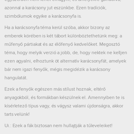
azonnal a karácsony jut eszünkbe. Ezen tradíciók,
szimbólumok egyike a karácsonyfa is.
Ha a karácsonyfa téma kerül szóba, akkor bizony az
emberek körében is két tábort különböztethetünk meg: a
műfenyő pártiakat és az élőfenyő kedvelőket. Megosztó
téma, hogy melyik verzió a jobb, de, hogy nektek ne kelljen
ezen agyalni, elhoztunk öt alternatív karácsonyfát, amelyek
bár nem igazi fenyők, mégis megidézik a karácsony
hangulatát.
Ezek a fenyők egészen más stílust hoznak, eltérő
anyagokból, és formákban készülnek el. Amennyiben te is
kísérletező típus vagy, és vágysz valami újdonságra, akkor
tarts velünk!
Ui.: Ezek a fák biztosan nem hullajtják a tűleveleiket!