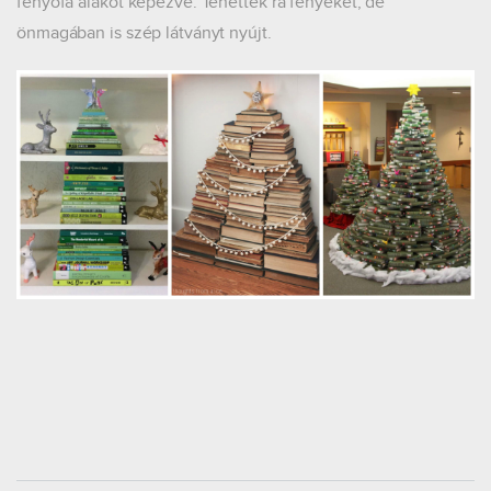
fenyőfa alakot képezve. Tehettek rá fényeket, de
önmagában is szép látványt nyújt.