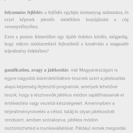
folyamatos fejlődés
: a fejlődés egyfajta üzemanyag számunkra, és
ezzel képesek jelentős mértékben hozzájárulni a cég
versenyelőnyéhez.
Ezen a ponton felmerülhet egy újabb érdekes kérdés, mégpedig,
hogy milyen módszerekkel fejleszthető a kreativitás a magasabb
teljesítmény érdekében?
: már Magyarországon is
gamification, avagy a játékosítás
egyre nagyobb közérdeklődésre tesznek szert a játékosítás
alapú képesség-fejlesztő programok, amelyek lehetővé
teszik, hogy a résztvevők játékos módon sajátíthassanak el
értékesítési vagy vezetői készségeket. Amennyiben a
teljesítménynövelés a célod, találj ki olyan játékosított
rendszert, amiben szórakozva, játékos módon
ösztönözheted a munkavállalókat. Például remek megoldás