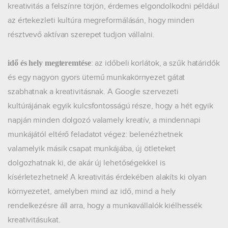
kreativitás a felszínre törjön, érdemes elgondolkodni például
az értekezleti kultúra megreformálásán, hogy minden
résztvevő aktívan szerepet tudjon vállalni.
: az időbeli korlátok, a szűk határidők
idő és hely megteremtése
és egy nagyon gyors ütemű munkakörnyezet gátat
szabhatnak a kreativitásnak. A Google szervezeti
kultúrájának egyik kulcsfontosságú része, hogy a hét egyik
napján minden dolgozó valamely kreatív, a mindennapi
munkájától eltérő feladatot végez: belenézhetnek
valamelyik másik csapat munkájába, új ötleteket
dolgozhatnak ki, de akár új lehetőségekkel is
kísérletezhetnek! A kreativitás érdekében alakíts ki olyan
környezetet, amelyben mind az idő, mind a hely
rendelkezésre áll arra, hogy a munkavállalók kiélhessék
kreativitásukat.