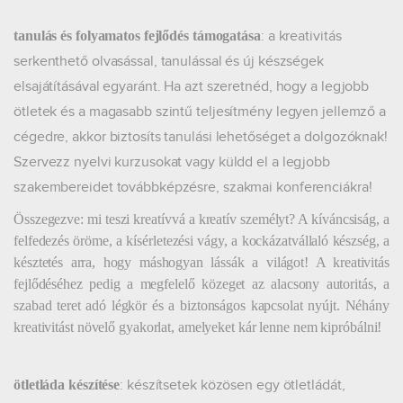
: a kreativitás
tanulás és folyamatos fejlődés támogatása
serkenthető olvasással, tanulással és új készségek
elsajátításával egyaránt. Ha azt szeretnéd, hogy a legjobb
ötletek és a magasabb szintű teljesítmény legyen jellemző a
cégedre, akkor biztosíts tanulási lehetőséget a dolgozóknak!
Szervezz nyelvi kurzusokat vagy küldd el a legjobb
szakembereidet továbbképzésre, szakmai konferenciákra!
Összegezve: mi teszi kreatívvá a kreatív személyt? A kíváncsiság, a
felfedezés öröme, a kísérletezési vágy, a kockázatvállaló készség, a
késztetés arra, hogy máshogyan lássák a világot! A kreativitás
fejlődéséhez pedig a megfelelő közeget az alacsony autoritás, a
szabad teret adó légkör és a biztonságos kapcsolat nyújt. Néhány
kreativitást növelő gyakorlat, amelyeket kár lenne nem kipróbálni!
: készítsetek közösen egy ötletládát,
ötletláda készítése