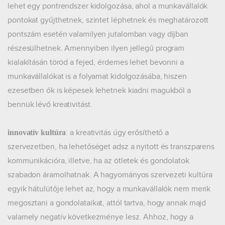
lehet egy pontrendszer kidolgozása, ahol a munkavállalók
pontokat gyűjthetnek, szintet léphetnek és meghatározott
pontszám esetén valamilyen jutalomban vagy díjban
részesülhetnek. Amennyiben ilyen jellegű program
kialakításán töröd a fejed, érdemes lehet bevonni a
munkavállalókat is a folyamat kidolgozásába, hiszen
ezesetben ők is képesek lehetnek kiadni magukból a
bennük lévő kreativitást.
: a kreativitás úgy erősíthető a
innovatív kultúra
szervezetben, ha lehetőséget adsz a nyitott és transzparens
kommunikációra, illetve, ha az ötletek és gondolatok
szabadon áramolhatnak. A hagyományos szervezeti kultúra
egyik hátulütője lehet az, hogy a munkavállalók nem merik
megosztani a gondolataikat, attól tartva, hogy annak majd
valamely negatív következménye lesz. Ahhoz, hogy a