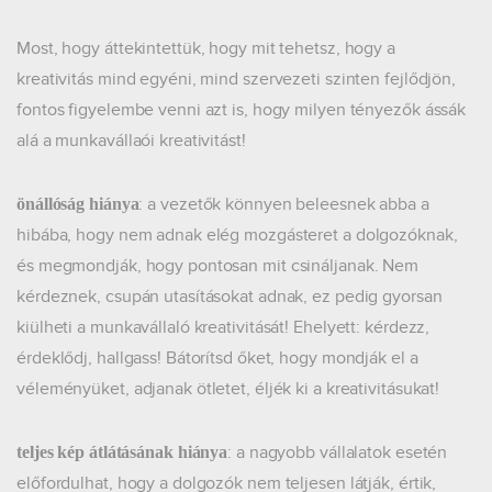
Most, hogy áttekintettük, hogy mit tehetsz, hogy a
kreativitás mind egyéni, mind szervezeti szinten fejlődjön,
fontos figyelembe venni azt is, hogy milyen tényezők ássák
alá a munkavállaói kreativitást!
: a vezetők könnyen beleesnek abba a
önállóság hiánya
hibába, hogy nem adnak elég mozgásteret a dolgozóknak,
és megmondják, hogy pontosan mit csináljanak. Nem
kérdeznek, csupán utasításokat adnak, ez pedig gyorsan
kiülheti a munkavállaló kreativitását! Ehelyett: kérdezz,
érdeklődj, hallgass! Bátorítsd őket, hogy mondják el a
véleményüket, adjanak ötletet, éljék ki a kreativitásukat!
: a nagyobb vállalatok esetén
teljes kép átlátásának hiánya
előfordulhat, hogy a dolgozók nem teljesen látják, értik,