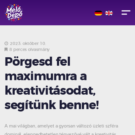
2023. október 10.
8 perces olvasmány
Pörgesd fel
maximumra a
kreativitásodat,
segítünk benne!
A mai világban, amelyet a gyorsan változó üzleti szféra
dominál, elengedhetetlen tényezővé vált a kreativitás,