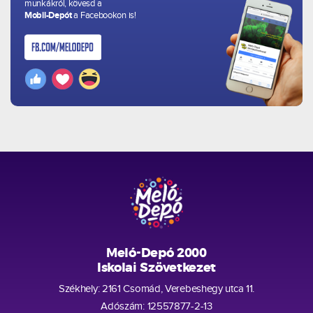
munkákról, kövesd a
Mobil-Depót
a Facebookon is!
Meló-Depó 2000
Iskolai Szövetkezet
Székhely: 2161 Csomád, Verebeshegy utca 11.
Adószám: 12557877-2-13