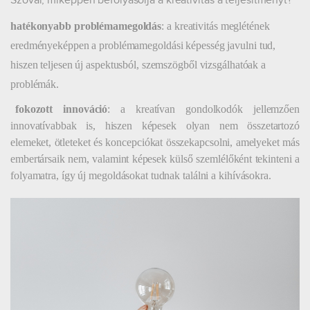
Szóval, miképpen befolyásolja a kreativitás a teljesítményt?
hatékonyabb problémamegoldás
: a kreativitás meglétének
eredményeképpen a problémamegoldási képesség javulni tud,
hiszen teljesen új aspektusból, szemszögből vizsgálhatóak a
problémák.
fokozott innováció
: a kreatívan gondolkodók jellemzően
innovatívabbak is, hiszen képesek olyan nem összetartozó
elemeket, ötleteket és koncepciókat összekapcsolni, amelyeket más
embertársaik nem, valamint képesek külső szemlélőként tekinteni a
folyamatra, így új megoldásokat tudnak találni a kihívásokra.