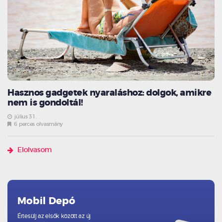
Hasznos gadgetek nyaraláshoz: dolgok, amikre
nem is gondoltál!
július 31.
6 perces olvasmány
Elolvasom
Mobil Depó
Értesülj az elsők között az új