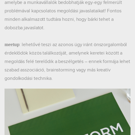
amelybe a munkavállalók bedobhatják egy-egy felmerült
problémával kapcsolatos megoldási javaslataikat! Fontos
minden alkalmazott tudtára hozni, hogy bárki tehet a
dobozba javaslatot.
: lehetővé teszi az azonos ügy iránt önszorgalomból
meetup
érdeklődök közös találkozóját, amelynek keretei között a
megoldás felé terelődik a beszélgetés – ennek formája lehet
szabad asszociáció, brainstorming vagy más kreatív
gondolkodási technika.