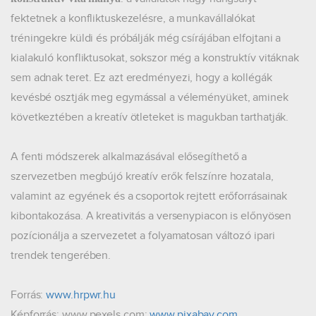
fektetnek a konfliktuskezelésre, a munkavállalókat
tréningekre küldi és próbálják még csírájában elfojtani a
kialakuló konfliktusokat, sokszor még a konstruktív vitáknak
sem adnak teret. Ez azt eredményezi, hogy a kollégák
kevésbé osztják meg egymással a véleményüket, aminek
következtében a kreatív ötleteket is magukban tarthatják.
A fenti módszerek alkalmazásával elősegíthető a
szervezetben megbújó kreatív erők felszínre hozatala,
valamint az egyének és a csoportok rejtett erőforrásainak
kibontakozása. A kreativitás a versenypiacon is előnyösen
pozícionálja a szervezetet a folyamatosan változó ipari
trendek tengerében.
Forrás:
www.hrpwr.hu
Képforrás:
www.pexels.com
;
www.pixabay.com