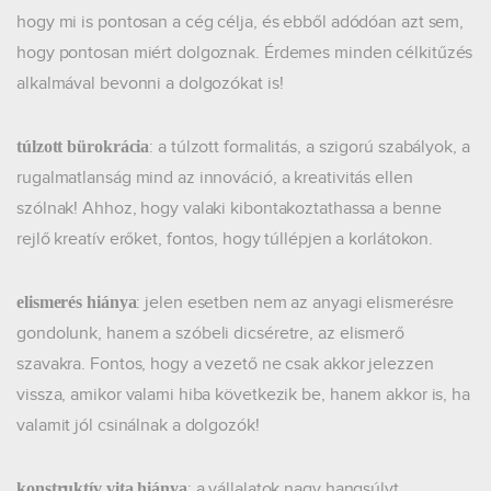
hogy mi is pontosan a cég célja, és ebből adódóan azt sem,
hogy pontosan miért dolgoznak. Érdemes minden célkitűzés
alkalmával bevonni a dolgozókat is!
: a túlzott formalitás, a szigorú szabályok, a
túlzott bürokrácia
rugalmatlanság mind az innováció, a kreativitás ellen
szólnak! Ahhoz, hogy valaki kibontakoztathassa a benne
rejlő kreatív erőket, fontos, hogy túllépjen a korlátokon.
: jelen esetben nem az anyagi elismerésre
elismerés hiánya
gondolunk, hanem a szóbeli dicséretre, az elismerő
szavakra. Fontos, hogy a vezető ne csak akkor jelezzen
vissza, amikor valami hiba következik be, hanem akkor is, ha
valamit jól csinálnak a dolgozók!
: a vállalatok nagy hangsúlyt
konstruktív vita hiánya