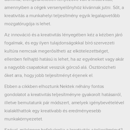
amennyiben a cégek versenyelőnyhöz kívánnak jutni. Sőt, a
kreativitás a munkahelyi teljesítmény egyik legalapvetőbb
mozgatórugója is lehet.
Az innováció és a kreativitás lényegében kéz a kézben járó
fogalmak, és egy ilyen tulajdonságokkal bíró szervezeti
kultúra nemcsak megerősítheti az elkötelezettséget,
ellenben felhajtó hatású is lehet, ha az egyéneket vagy akár
a nagyobb csapatokat vesszük górcső alá. Ösztönözheti
őket arra, hogy jobb teljesítményt érjenek el.
Ebben a cikkben elhoztunk Nektek néhány fontos
gondolatot a kreativitás teljesítményre gyakorolt hatásairól,
illetve bemutatunk pár módszert, amelyek igénybevételével
kialakíthattok egy kreatívabb és eredményesebb
munkakörnyezetet.