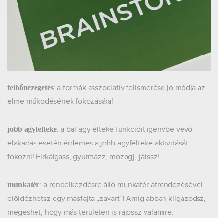
: a formák asszociatív felismerése jó módja az
felhőnézegetés
elme működésének fokozására!
: a bal agyfélteke funkcióit igénybe vevő
jobb agyfélteke
elakadás esetén érdemes a jobb agyfélteke aktivitását
fokozni! Firkálgass, gyurmázz, mozogj, játssz!
: a rendelkezdésre álló munkatér átrendezésével
munkatér
előidézhetsz egy másfajta „zavart”! Amíg abban kiigazodsz,
megeshet, hogy más területen is rájössz valamire.