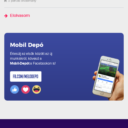
3 perces olvasmány
Elolvasom
Mobil Depó
Értesülj az elsők között az új
munkákról, kövesd a
Mobil-Depót
a Facebookon is!