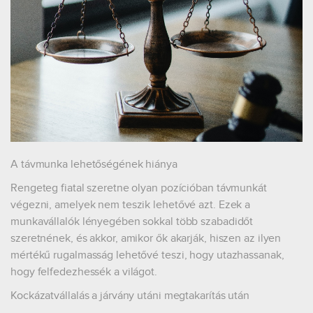
A távmunka lehetőségének hiánya
Rengeteg fiatal szeretne olyan pozícióban távmunkát
végezni, amelyek nem teszik lehetővé azt. Ezek a
munkavállalók lényegében sokkal több szabadidőt
szeretnének, és akkor, amikor ők akarják, hiszen az ilyen
mértékű rugalmasság lehetővé teszi, hogy utazhassanak,
hogy felfedezhessék a világot.
Kockázatvállalás a járvány utáni megtakarítás után