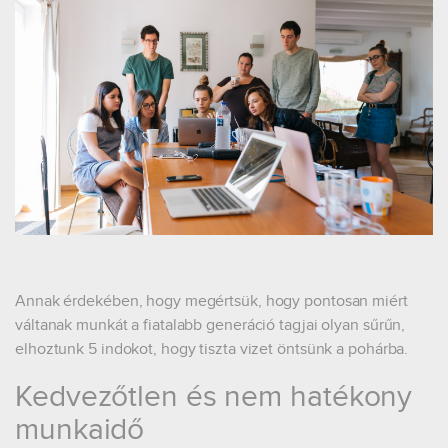
Annak érdekében, hogy megértsük, hogy pontosan miért
váltanak munkát a fiatalabb generáció tagjai olyan sűrűn,
elhoztunk 5 indokot, hogy tiszta vizet öntsünk a pohárba.
Kedvezőtlen és nem hatékony
munkaidő