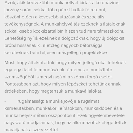
Azok, akik kedvezőbb munkahellyel bírtak a koronavírus
járvány során, sokkal több pénzt tudtak félretenni,
köszönhetően a kevesebb utazásnak és szociális
tevékenységnek. A munkahelyváltás ezeknek a fiataloknak
sokkal kisebb kockázattal bír, hiszen tud mire támaszkodni.
Lehetőség nyílik ezeknek a dolgozóknak, hogy új dolgokat
próbálhassanak ki, illetőleg nagyobb bátorsággal
kezdhetnek bele teljesen más jellegű projektekbe.
Most, hogy áttekintettük, hogy milyen jellegű okai lehetnek
egy-egy fiatal felmondásának, érdemes a munkáltató
szemszögéből is megvizsgálni a szóban forgó esetet.
Pontosabban azt, hogy milyen lépéseket tehetünk annak
érdekében, hogy megtartsuk a munkavállalókat.
-
rugalmasság:
a munka jövője a rugalmas
karrierutakban, munkaköri leírásokban, munkaidőben és a
munka helyszínében összpontosul. Ezek figyelembevétele
nagyszerű módja annak, hogy az alkalmazottak elégedettek
maradjanak a szervezettel.