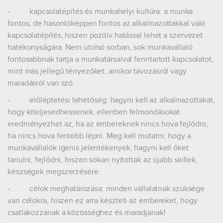
-
kapcsolatépítés és munkahelyi kultúra:
a munka
fontos, de hasonlóképpen fontos az alkalmazottakkal való
kapcsolatépítés, hiszen pozitív hatással lehet a szervezet
hatékonyságára. Nem utolsó sorban, sok munkavállaló
fontosabbnak tartja a munkatársaival fenntartott kapcsolatot,
mint más jellegű tényezőket, amikor távozásról vagy
maradásról van szó.
-
előléptetési lehetőség:
hagyni kell az alkalmazottakat,
hogy kiteljesedhessenek, ellenben felmondásokat
eredményezhet az, ha az embereknek nincs hova fejlődni,
ha nincs hova fentebb lépni. Meg kell mutatni, hogy a
munkavállalók igenis jelentékenyek, hagyni kell őket
tanulni, fejlődni, hiszen sokan nyitottak az újabb skillek,
készségek megszerzésére.
-
célok meghatározása:
minden vállalatnak szüksége
van célokra, hiszen ez arra készteti az embereket, hogy
csatlakozzanak a közösséghez és maradjanak!