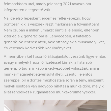
felmondására utal, amely jelenség 2021 tavasza óta
kifejezetten elterjedtté vált.
Na, de első lépésként érdemes feltérképezni, hogy
pontosan kik is vesznek részt markánsan a folyamatban!
Nem csupán a milleniumiakat érinti a jelenség, ellenben
kiterjed a Z generációra is. Lényegében, a fiatalabb
generációk lesznek azok, akik otthagyják a munkahelyüket,
és keresnek kedvezőbb körülményeket.
Amennyiben két hasonló állásajánlatot veszünk figyelembe,
avagy amelyek hasonló fizetéssel bírnak, a fiatalabb
generáció tagjai inkább a kedvezőbbet választják, ami a
munka-magánélet egyensúlyt illeti. Ezentúl jelentős
szereppel bír a döntés meghozatala során a tény, miszerint
melyik esetben van nagyobb ráhatás a munkaidőre, melyik
állás rendelkezik rugalmasabb munkakörülményekkel.