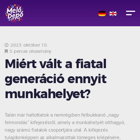
2023. október 10.
5 perces olvasmány
Miért vált a fiatal
generáció ennyit
munkahelyet?
Talán már hallottatok a nemrégiben felbukkanó „nagy
felmondás” kifejezésről, amely a munkahelyét otthagyó,
nagy számú fiatalok csoportjára utal. A kifejezés
tulajdonképpen az alkalmazottak tömeges kilépésére,