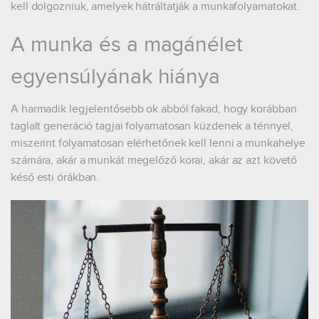
kell dolgozniuk, amelyek hátráltatják a munkafolyamatokat.
A munka és a magánélet
egyensúlyának hiánya
A harmadik legjelentősebb ok abból fakad, hogy korábban
taglalt generáció tagjai folyamatosan küzdenek a ténnyel,
miszerint folyamatosan elérhetőnek kell lenni a munkahelye
számára, akár a munkát megelőző korai, akár az azt követő
késő esti órákban.