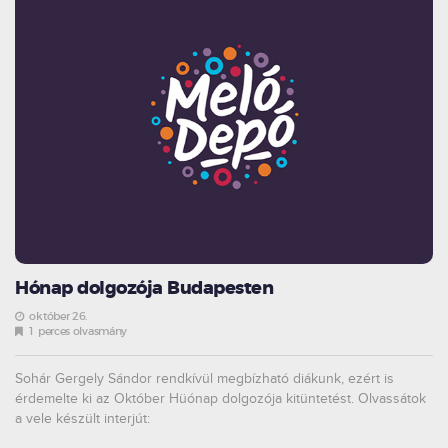
Hónap dolgozója Budapesten
október 26.
1 perces olvasmány
Sohár Gergely Sándor rendkívül megbízható diákunk, ezért is
érdemelte ki az Október Hüónap dolgozója kitüntetést. Olvassátok
a vele készült interjút: