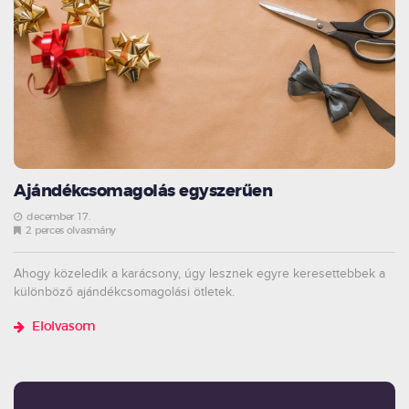
Ajándékcsomagolás egyszerűen
december 17.
2 perces olvasmány
Ahogy közeledik a karácsony, úgy lesznek egyre keresettebbek a
különböző ajándékcsomagolási ötletek.
Elolvasom