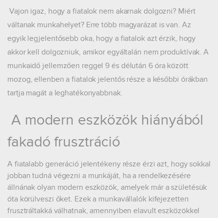
Vajon igaz, hogy a fiatalok nem akarnak dolgozni? Miért
váltanak munkahelyet? Erre több magyarázat is van. Az
egyik legjelentősebb oka, hogy a fiatalok azt érzik, hogy
akkor kell dolgozniuk, amikor egyáltalán nem produktívak. A
munkaidő jellemzően reggel 9 és délután 6 óra között
mozog, ellenben a fiatalok jelentős része a későbbi órákban
tartja magát a leghatékonyabbnak.
A modern eszközök hiányából
fakadó frusztráció
A fiatalabb generáció jelentékeny része érzi azt, hogy sokkal
jobban tudná végezni a munkáját, ha a rendelkezésére
állnának olyan modern eszközök, amelyek már a születésük
óta körülveszi őket. Ezek a munkavállalók kifejezetten
frusztráltakká válhatnak, amennyiben elavult eszközökkel