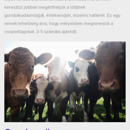
keresztül jobban megérthetjük a többiek
gondolkodásmódját, értékrendjét, érzelmi hátterét. Ez egy
remek lehetőség arra, hogy mélyebben megismerjük a
csoporttagokat. 3-5 számára ajánlott.