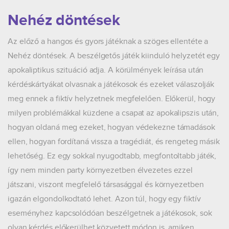
Nehéz döntések
Az előző a hangos és gyors játéknak a szöges ellentéte a
Nehéz döntések. A beszélgetős játék kiinduló helyzetét egy
apokaliptikus szituáció adja. A körülmények leírása után
kérdéskártyákat olvasnak a játékosok és ezeket válaszolják
meg ennek a fiktív helyzetnek megfelelően. Előkerül, hogy
milyen problémákkal küzdene a csapat az apokalipszis után,
hogyan oldaná meg ezeket, hogyan védekezne támadások
ellen, hogyan fordítaná vissza a tragédiát, és rengeteg másik
lehetőség. Ez egy sokkal nyugodtabb, megfontoltabb játék,
így nem minden party környezetben élvezetes ezzel
játszani, viszont megfelelő társasággal és környezetben
igazán elgondolkodtató lehet. Azon túl, hogy egy fiktív
eseményhez kapcsolódóan beszélgetnek a játékosok, sok
olyan kérdés előkerülhet közvetett módon is, amiken