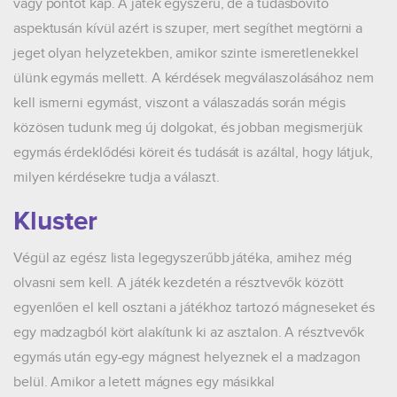
vagy pontot kap. A játék egyszerű, de a tudásbővítő
aspektusán kívül azért is szuper, mert segíthet megtörni a
jeget olyan helyzetekben, amikor szinte ismeretlenekkel
ülünk egymás mellett. A kérdések megválaszolásához nem
kell ismerni egymást, viszont a válaszadás során mégis
közösen tudunk meg új dolgokat, és jobban megismerjük
egymás érdeklődési köreit és tudását is azáltal, hogy látjuk,
milyen kérdésekre tudja a választ.
Kluster
Végül az egész lista legegyszerűbb játéka, amihez még
olvasni sem kell. A játék kezdetén a résztvevők között
egyenlően el kell osztani a játékhoz tartozó mágneseket és
egy madzagból kört alakítunk ki az asztalon. A résztvevők
egymás után egy-egy mágnest helyeznek el a madzagon
belül. Amikor a letett mágnes egy másikkal