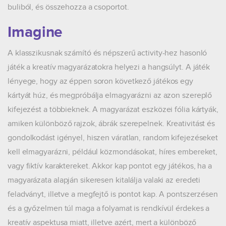
buliból, és összehozza a csoportot.
Imagine
A klasszikusnak számító és népszerű activity-hez hasonló
játék a kreatív magyarázatokra helyezi a hangsúlyt. A játék
lényege, hogy az éppen soron következő játékos egy
kártyát húz, és megpróbálja elmagyarázni az azon szereplő
kifejezést a többieknek. A magyarázat eszközei fólia kártyák,
amiken különböző rajzok, ábrák szerepelnek. Kreativitást és
gondolkodást igényel, hiszen váratlan, random kifejezéseket
kell elmagyarázni, például közmondásokat, híres embereket,
vagy fiktív karaktereket. Akkor kap pontot egy játékos, ha a
magyarázata alapján sikeresen kitalálja valaki az eredeti
feladványt, illetve a megfejtő is pontot kap. A pontszerzésen
és a győzelmen túl maga a folyamat is rendkívül érdekes a
kreatív aspektusa miatt, illetve azért, mert a különböző