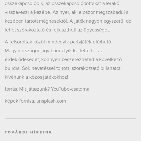
összekapcsolódik, az összekapcsolódottakat a lerakó
visszaveszi a kezébe. Az nyer, aki először megszabadul a
kezében tartott mágnesektől. A játék nagyon egyszerű, de
lehet szórakoztató és fejlesztheti az ügyességet.
A felsoroltak közül mindegyik partyjáték elérhető
Magyarországon, így bármelyik keltette fel az
érdeklődésedet, könnyen beszerezheted a következő
bulidra. Sok nevetéssel töltött, szórakoztató pillanatot
kívánunk a közös játékokhoz!
forrás: Mit játsszunk? YouTube-csatorna
képek forrása: unsplash.com
TOVÁBBI HÍREINK