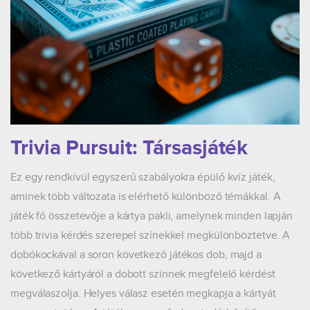
Trivia Pursuit: Társasjáték
Ez egy rendkívül egyszerű szabályokra épülő kvíz játék,
aminek több változata is elérhető különböző témákkal. A
játék fő összetevője a kártya pakli, amelynek minden lapján
több trivia kérdés szerepel színekkel megkülönböztetve. A
dobókockával a soron következő játékos dob, majd a
következő kártyáról a dobott színnek megfelelő kérdést
megválaszolja. Helyes válasz esetén megkapja a kártyát