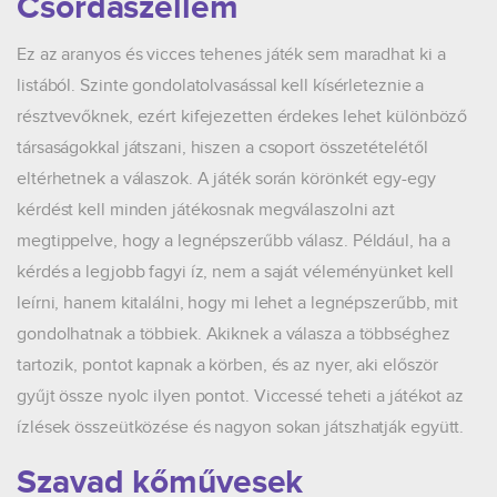
Csordaszellem
Ez az aranyos és vicces tehenes játék sem maradhat ki a
listából. Szinte gondolatolvasással kell kísérleteznie a
résztvevőknek, ezért kifejezetten érdekes lehet különböző
társaságokkal játszani, hiszen a csoport összetételétől
eltérhetnek a válaszok. A játék során körönkét egy-egy
kérdést kell minden játékosnak megválaszolni azt
megtippelve, hogy a legnépszerűbb válasz. Például, ha a
kérdés a legjobb fagyi íz, nem a saját véleményünket kell
leírni, hanem kitalálni, hogy mi lehet a legnépszerűbb, mit
gondolhatnak a többiek. Akiknek a válasza a többséghez
tartozik, pontot kapnak a körben, és az nyer, aki először
gyűjt össze nyolc ilyen pontot. Viccessé teheti a játékot az
ízlések összeütközése és nagyon sokan játszhatják együtt.
Szavad kőművesek