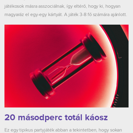
játékosok másra asszociálnak, így eltérő, hogy ki, hogyan
magyaráz el egy-egy kártyát. A játék 3-8 fő számára ajánlott.
20 másodperc totál káosz
Ez egy tipikus partyjáték abban a tekintetben, hogy sokan