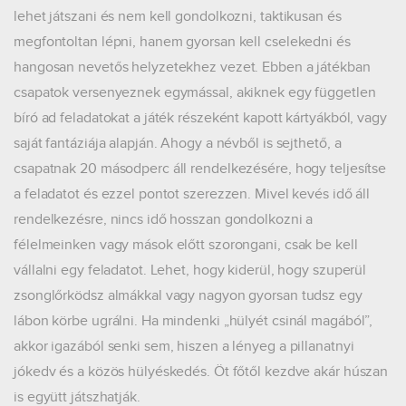
lehet játszani és nem kell gondolkozni, taktikusan és
megfontoltan lépni, hanem gyorsan kell cselekedni és
hangosan nevetős helyzetekhez vezet. Ebben a játékban
csapatok versenyeznek egymással, akiknek egy független
bíró ad feladatokat a játék részeként kapott kártyákból, vagy
saját fantáziája alapján. Ahogy a névből is sejthető, a
csapatnak 20 másodperc áll rendelkezésére, hogy teljesítse
a feladatot és ezzel pontot szerezzen. Mivel kevés idő áll
rendelkezésre, nincs idő hosszan gondolkozni a
félelmeinken vagy mások előtt szorongani, csak be kell
vállalni egy feladatot. Lehet, hogy kiderül, hogy szuperül
zsonglőrködsz almákkal vagy nagyon gyorsan tudsz egy
lábon körbe ugrálni. Ha mindenki „hülyét csinál magából”,
akkor igazából senki sem, hiszen a lényeg a pillanatnyi
jókedv és a közös hülyéskedés. Öt főtől kezdve akár húszan
is együtt játszhatják.