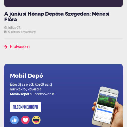
A júniusi Hónap Depósa Szegeden: Ménesi
Flóra
július 07.
5 perces olvasmány
Elolvasom
Mobil Depó
Értesülj az elsők között az új
munkákról, kövesd a
Mobil-Depót
a Facebookon is!