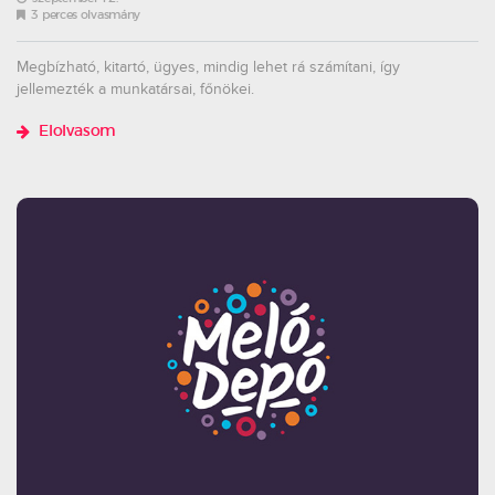
3 perces olvasmány
Megbízható, kitartó, ügyes, mindig lehet rá számítani, így
jellemezték a munkatársai, főnökei.
Elolvasom