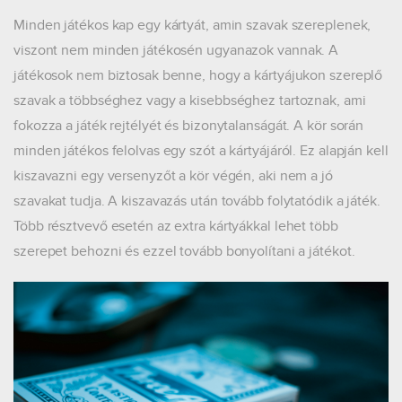
Minden játékos kap egy kártyát, amin szavak szereplenek,
viszont nem minden játékosén ugyanazok vannak. A
játékosok nem biztosak benne, hogy a kártyájukon szereplő
szavak a többséghez vagy a kisebbséghez tartoznak, ami
fokozza a játék rejtélyét és bizonytalanságát. A kör során
minden játékos felolvas egy szót a kártyájáról. Ez alapján kell
kiszavazni egy versenyzőt a kör végén, aki nem a jó
szavakat tudja. A kiszavazás után tovább folytatódik a játék.
Több résztvevő esetén az extra kártyákkal lehet több
szerepet behozni és ezzel tovább bonyolítani a játékot.