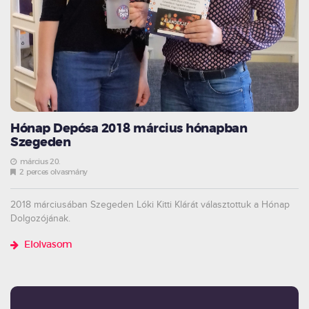
Hónap Depósa 2018 március hónapban
Szegeden
március 20.
2 perces olvasmány
2018 márciusában Szegeden Lóki Kitti Klárát választottuk a Hónap
Dolgozójának.
Elolvasom