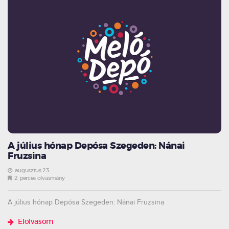
A július hónap Depósa Szegeden: Nánai
Fruzsina
augusztus 23.
2 perces olvasmány
A július hónap Depósa Szegeden: Nánai Fruzsina
Elolvasom