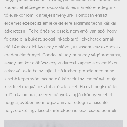
kudarc lehetőségére fókuszálunk, és már előre rettegünk
tőle, akkor romlik a teljesítményünk! Pontosan emiatt
érdemes ezeket az emlékeket erre alkalmas technikákkal
átkeretezni. Félre értés ne essék, nem arról van szó, hogy
felejtsd el a bukást, sokkal inkább arról, elveheted annak
élét! Amikor előhívsz egy emléket, az sosem lesz azonos az
eredeti élménnyel. Gondolj rá úgy, mint egy vágóprogramra,
avagy, amikor előhívsz egy kudarccal kapcsolatos emléket,
akkor változtathatsz rajta! Első körben próbáld meg minél
kisebb képernyőn magad elé képzelni az eseményt, majd
kezdd el megváltoztatni a részleteket. Ha ezt megismétled
5-10 alkalommal, az eredmények alapján könnyen lehet,
hogy a jövőben nem fogsz annyira rettegni a hasonló
helyzetektől, így kisebb mértékben is lesz részed bennük!