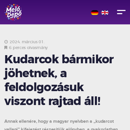
2024. március 01.
6 perces olvasmány
Kudarcok bármikor
jöhetnek, a
feldolgozásuk
viszont rajtad áll!
Annak ellenére, hogy a magyar nyelvben a „kudarcot
vallani” kifejezést részesítjük előnyben, a gyakorlatban