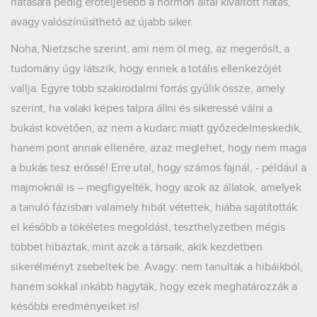
hatására pedig erőteljesebb a hormon által kiváltott hatás,
avagy valószínűsíthető az újabb siker.
Noha, Nietzsche szerint, ami nem öl meg, az megerősít, a
tudomány úgy látszik, hogy ennek a totális ellenkezőjét
vallja. Egyre több szakirodalmi forrás gyűlik össze, amely
szerint, ha valaki képes talpra állni és sikeressé válni a
bukást követően, az nem a kudarc miatt győzedelmeskedik,
hanem pont annak ellenére, azaz meglehet, hogy nem maga
a bukás tesz erőssé! Erre utal, hogy számos fajnál, - például a
majmoknál is – megfigyelték, hogy azok az állatok, amelyek
a tanuló fázisban valamely hibát vétettek, hiába sajátították
el később a tökéletes megoldást, teszthelyzetben mégis
többet hibáztak, mint azok a társaik, akik kezdetben
sikerélményt zsebeltek be. Avagy: nem tanultak a hibáikból,
hanem sokkal inkább hagyták, hogy ezek meghatározzák a
későbbi eredményeiket is!