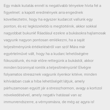
Egy másik kutatás ennél is negatívabb tényekre hívta fel a
figyelmet: a kapott eredmények arra engednek
következtetni, hogy ha egyszer kudarcot vallunk egy
ponton, és ez legközelebb is megtörténik, akkor sokkal
nagyobbat bukunk! Ráadásul ezekre a bukásokra hajlamosak
vagyunk nagyon pontosan emlékezni, ha a saját
teljesítményünk értékeléséről van szó! Mára már
egyértelművé vált, hogy ha a kudarc lehetőségére
fókuszálunk, és már előre rettegünk a bukástól, akkor
minden bizonnyal romlik a teljesítményünk! Elvégre
folyamatos stressznek vagyunk ilyenkor kitéve, minden
kihívásban csak a hiba lehetőségét látjuk, amely
párhuzamosan együtt jár a stresszhormon, avagy a kortizol
növekedésével, amely negatív hatással van az
immunrendszerre, a vérnyomásra, de még az agyra is!