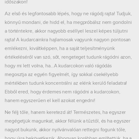
időszakon!
Az első és legfontosabb lépés, hogy ne rágódj rajta! Tudjuk,
könnyű mondani, de hidd el, ha megpróbálsz nem gondolni
a történtekre, akkor nagyobb eséllyel leszel képes túljutni
rajta! A kudarcainkra hajlamosak vagyunk nagyon pontosan
emlékezni, kiváltképpen, ha a saját teljesítményünk
értékeléséről van szó, sőt, rengeteget tudunk rágódni azon,
hogy mi lett volna, ha…A kudarcokon való rágódás
megosztja az egyén figyelmét, így sokkal csekélyebb
mértékben tudunk koncentrálni az elénk kerülő feladatra!
Ebből ered, hogy érdemes nem rágódni a kudarcokon,
hanem egyszerűen el kell azokat engedni!
Ne félj tőle, hanem keretezd át! Természetes, ha egyszer
megégetjük magunkat, akkor félünk a tűztől, és ha egyszer
nagyot bukunk, akkor nyilvánvalóan rettegni fogunk tőle,
hogy újra bekövetkezik. Ahogyan korábban említettük, ha a