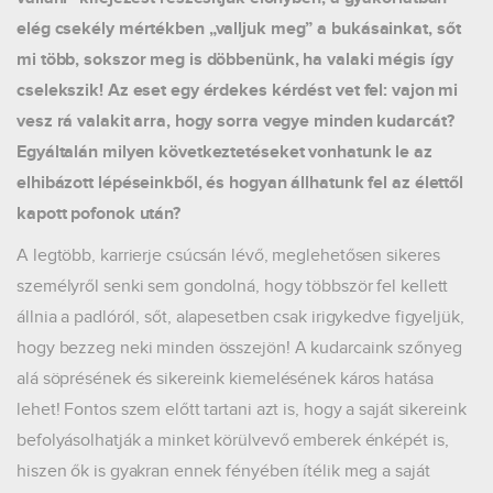
elég csekély mértékben „valljuk meg” a bukásainkat, sőt
mi több, sokszor meg is döbbenünk, ha valaki mégis így
cselekszik! Az eset egy érdekes kérdést vet fel: vajon mi
vesz rá valakit arra, hogy sorra vegye minden kudarcát?
Egyáltalán milyen következtetéseket vonhatunk le az
elhibázott lépéseinkből, és hogyan állhatunk fel az élettől
kapott pofonok után?
A legtöbb, karrierje csúcsán lévő, meglehetősen sikeres
személyről senki sem gondolná, hogy többször fel kellett
állnia a padlóról, sőt, alapesetben csak irigykedve figyeljük,
hogy bezzeg neki minden összejön! A kudarcaink szőnyeg
alá söprésének és sikereink kiemelésének káros hatása
lehet! Fontos szem előtt tartani azt is, hogy a saját sikereink
befolyásolhatják a minket körülvevő emberek énképét is,
hiszen ők is gyakran ennek fényében ítélik meg a saját