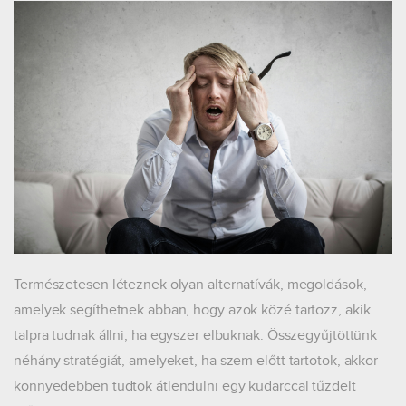
Természetesen léteznek olyan alternatívák, megoldások,
amelyek segíthetnek abban, hogy azok közé tartozz, akik
talpra tudnak állni, ha egyszer elbuknak. Összegyűjtöttünk
néhány stratégiát, amelyeket, ha szem előtt tartotok, akkor
könnyedebben tudtok átlendülni egy kudarccal tűzdelt