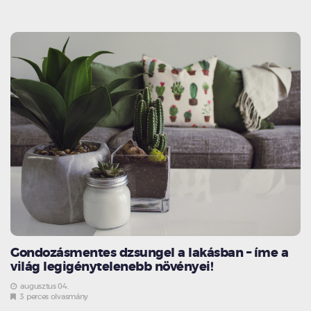
Gondozásmentes dzsungel a lakásban – íme a
világ legigénytelenebb növényei!
augusztus 04.
3 perces olvasmány