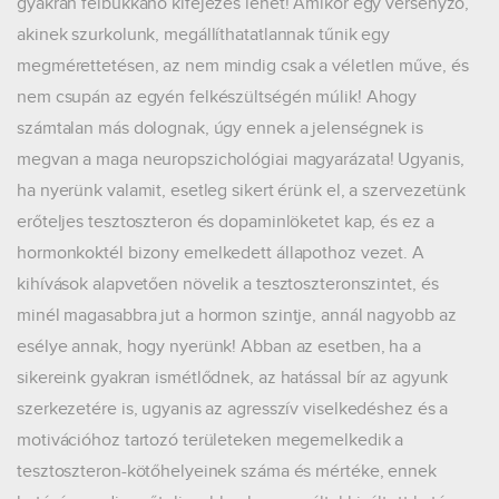
gyakran felbukkanó kifejezés lehet! Amikor egy versenyző,
akinek szurkolunk, megállíthatatlannak tűnik egy
megmérettetésen, az nem mindig csak a véletlen műve, és
nem csupán az egyén felkészültségén múlik! Ahogy
számtalan más dolognak, úgy ennek a jelenségnek is
megvan a maga neuropszichológiai magyarázata! Ugyanis,
ha nyerünk valamit, esetleg sikert érünk el, a szervezetünk
erőteljes tesztoszteron és dopaminlöketet kap, és ez a
hormonkoktél bizony emelkedett állapothoz vezet. A
kihívások alapvetően növelik a tesztoszteronszintet, és
minél magasabbra jut a hormon szintje, annál nagyobb az
esélye annak, hogy nyerünk! Abban az esetben, ha a
sikereink gyakran ismétlődnek, az hatással bír az agyunk
szerkezetére is, ugyanis az agresszív viselkedéshez és a
motivációhoz tartozó területeken megemelkedik a
tesztoszteron-kötőhelyeinek száma és mértéke, ennek