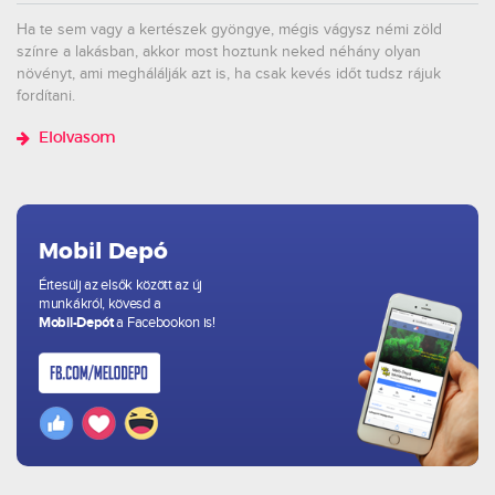
Ha te sem vagy a kertészek gyöngye, mégis vágysz némi zöld
színre a lakásban, akkor most hoztunk neked néhány olyan
növényt, ami meghálálják azt is, ha csak kevés időt tudsz rájuk
fordítani.
Elolvasom
Mobil Depó
Értesülj az elsők között az új
munkákról, kövesd a
Mobil-Depót
a Facebookon is!