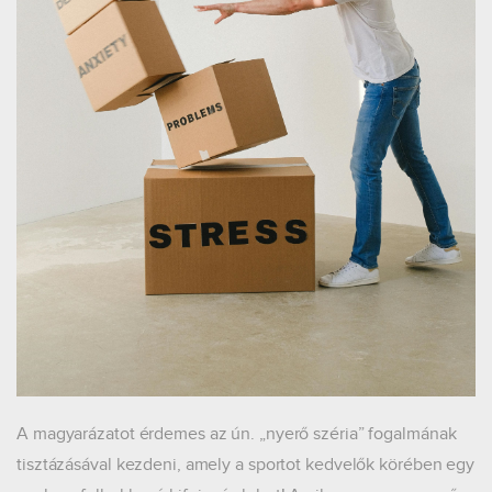
A magyarázatot érdemes az ún. „nyerő széria” fogalmának
tisztázásával kezdeni, amely a sportot kedvelők körében egy