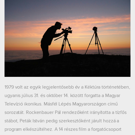
1979 volt az egyik legjelentősebb év a Kéktúra történetében,
ugyanis július 31. és október 14. között forgatta a Magyar
Televízió ikonikus. Másfél Lépés Magyarországon című
sorozatát. Rockenbauer Pál rendezőként irányította a tízfős
stábot, Peták István pedig szerkesztőként járult hozzá a
program elkészültéhez. A 14 részes film a forgatócsoport