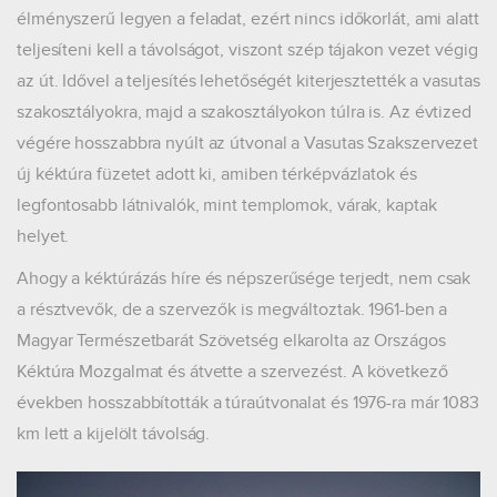
élményszerű legyen a feladat, ezért nincs időkorlát, ami alatt
teljesíteni kell a távolságot, viszont szép tájakon vezet végig
az út. Idővel a teljesítés lehetőségét kiterjesztették a vasutas
szakosztályokra, majd a szakosztályokon túlra is. Az évtized
végére hosszabbra nyúlt az útvonal a Vasutas Szakszervezet
új kéktúra füzetet adott ki, amiben térképvázlatok és
legfontosabb látnivalók, mint templomok, várak, kaptak
helyet.
Ahogy a kéktúrázás híre és népszerűsége terjedt, nem csak
a résztvevők, de a szervezők is megváltoztak. 1961-ben a
Magyar Természetbarát Szövetség elkarolta az Országos
Kéktúra Mozgalmat és átvette a szervezést. A következő
években hosszabbították a túraútvonalat és 1976-ra már 1083
km lett a kijelölt távolság.