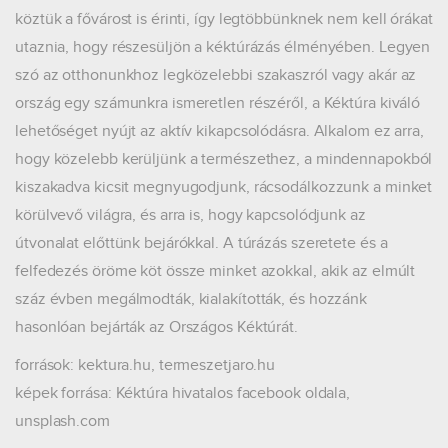
köztük a fővárost is érinti, így legtöbbünknek nem kell órákat
utaznia, hogy részesüljön a kéktúrázás élményében. Legyen
szó az otthonunkhoz legközelebbi szakaszról vagy akár az
ország egy számunkra ismeretlen részéről, a Kéktúra kiváló
lehetőséget nyújt az aktív kikapcsolódásra. Alkalom ez arra,
hogy közelebb kerüljünk a természethez, a mindennapokból
kiszakadva kicsit megnyugodjunk, rácsodálkozzunk a minket
körülvevő világra, és arra is, hogy kapcsolódjunk az
útvonalat előttünk bejárókkal. A túrázás szeretete és a
felfedezés öröme köt össze minket azokkal, akik az elmúlt
száz évben megálmodták, kialakították, és hozzánk
hasonlóan bejárták az Országos Kéktúrát.
források: kektura.hu, termeszetjaro.hu
képek forrása: Kéktúra hivatalos facebook oldala,
unsplash.com