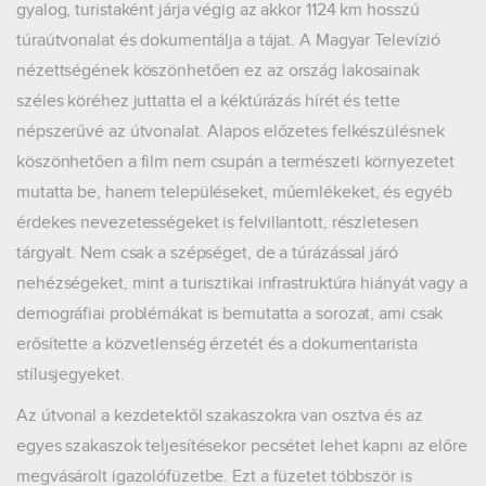
gyalog, turistaként járja végig az akkor 1124 km hosszú
túraútvonalat és dokumentálja a tájat. A Magyar Televízió
nézettségének köszönhetően ez az ország lakosainak
széles köréhez juttatta el a kéktúrázás hírét és tette
népszerűvé az útvonalat. Alapos előzetes felkészülésnek
köszönhetően a film nem csupán a természeti környezetet
mutatta be, hanem településeket, műemlékeket, és egyéb
érdekes nevezetességeket is felvillantott, részletesen
tárgyalt. Nem csak a szépséget, de a túrázással járó
nehézségeket, mint a turisztikai infrastruktúra hiányát vagy a
demográfiai problémákat is bemutatta a sorozat, ami csak
erősítette a közvetlenség érzetét és a dokumentarista
stílusjegyeket.
Az útvonal a kezdetektől szakaszokra van osztva és az
egyes szakaszok teljesítésekor pecsétet lehet kapni az előre
megvásárolt igazolófüzetbe. Ezt a füzetet többször is