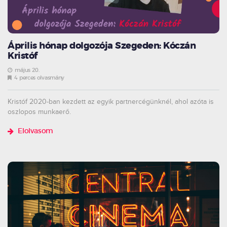
Április hónap dolgozója Szegeden: Kóczán
Kristóf
május 20.
4 perces olvasmány
Kristóf 2020-ban kezdett az egyik partnercégünknél, ahol azóta is
oszlopos munkaerő.
Elolvasom