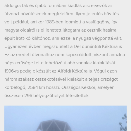
átdolgozták és újabb formában kiadták a szervezők az
útvonal bővülésének megfelelően. Ilyen jelentős bővítés
volt például, amikor 1989-ben leomlott a vasfüggöny, így
magyar oldalról is el lehetett látogatni az osztrák határra
épült Írott-kő kilátóhoz, ami ezzel a nyugati végponttá vált.
Ugyanezen évben megszületett a Dél-dunántúli Kéktúra is.
Ez az eredeti útvonalhoz nem kapcsolódott, viszont annak a
népszerűsége tette lehetővé újabb vonalak kialakítását.
1996-ra pedig elkészült az Alföldi Kéktúra is. Végül ezen
három szakasz összekötésével kialakult a teljes országot
körbefogó, 2584 km hosszú Országos Kékkör, amelyen
összesen 296 bélyegzőhelyet létesítettek.