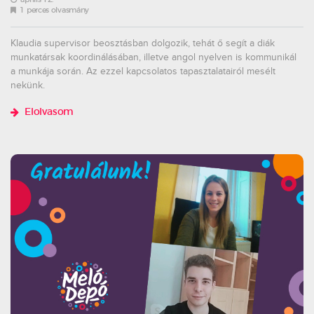
1 perces olvasmány
Klaudia supervisor beosztásban dolgozik, tehát ő segít a diák
munkatársak koordinálásában, illetve angol nyelven is kommunikál
a munkája során. Az ezzel kapcsolatos tapasztalatairól mesélt
nekünk.
Elolvasom