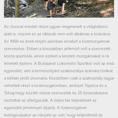
Az útvonal eredeti része ugyan megmaradt a világháború
alatt is, viszont ez az időszak nem volt alkalmas a túrázásra.
Az 1950-es évek elején azonban elindult a túramozgalmak
szervezése. Ebben a korszakban jellemző volt a szervezett,
közös sportolás, amire ezeket a kezdeti mozgalmakat is rá
lehetett építeni. A Budapesti Lokomotív Sportkör volt az első
egyesület, ami a természetjáró szakosztálya számára túrákat
a kékkel jelölt útvonalra. Kezdetben csak a szakosztály tagjai
vehettek részt a túramozgalomban, amelyet Tapolca és a
Tolvaj-hegy közötti részre szerveztek és 25 túraszakaszra
osztottak az ötletgazdák. A teljes táv teljesítését az
egyesület jelvénnyel díjazta. A túramozgalom
kidolgozásakor az irányelv az volt, hogy teljesíthető és