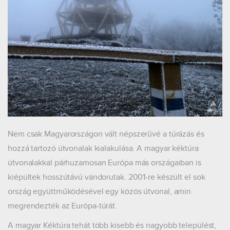
Nem csak Magyarországon vált népszerűvé a túrázás és
hozzá tartozó útvonalak kialakulása. A magyar kéktúra
útvonalakkal párhuzamosan Európa más országaiban is
kiépültek hosszútávú vándorutak. 2001-re készült el sok
ország együttműködésével egy közös útvonal, amin
megrendezték az Európa-túrát.
A magyar Kéktúra tehát több kisebb és nagyobb települést,