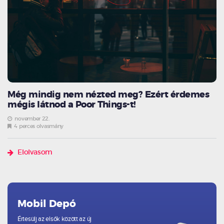
Még mindig nem nézted meg? Ezért érdemes
mégis látnod a Poor Things-t!
november 22.
4 perces olvasmány
Elolvasom
Mobil Depó
Értesülj az elsők között az új