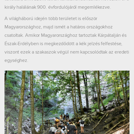
király halálának 900. évfordulójáról megemlékezve.
A világháború idején több területet is először
Magyarországhoz, majd ismét a határos országokhoz
csatoltak. Amikor Magyarországhoz tartoztak Kárpátalján és
Észak-Erdélyben is megkezdődött a kék jelzés felfestése,
viszont ezek a szakaszok végül nem kapcsolódtak az eredeti
egységhez.