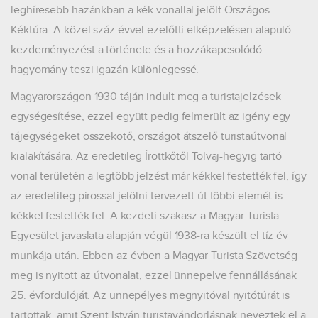
leghíresebb hazánkban a kék vonallal jelölt Országos
Kéktúra. A közel száz évvel ezelőtti elképzelésen alapuló
kezdeményezést a története és a hozzákapcsolódó
hagyomány teszi igazán különlegessé.
Magyarországon 1930 táján indult meg a turistajelzések
egységesítése, ezzel együtt pedig felmerült az igény egy
tájegységeket összekötő, országot átszelő turistaútvonal
kialakítására. Az eredetileg Írottkőtől Tolvaj-hegyig tartó
vonal területén a legtöbb jelzést már kékkel festették fel, így
az eredetileg pirossal jelölni tervezett út többi elemét is
kékkel festették fel. A kezdeti szakasz a Magyar Turista
Egyesület javaslata alapján végül 1938-ra készült el tíz év
munkája után. Ebben az évben a Magyar Turista Szövetség
meg is nyitott az útvonalat, ezzel ünnepelve fennállásának
25. évfordulóját. Az ünnepélyes megnyitóval nyitótúrát is
tartottak, amit Szent István turistavándorlásnak neveztek el a