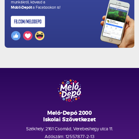
munkákról, kövesd a
Mobil-Depót
a Facebookon is!
Meló-Depó 2000
Iskolai Szövetkezet
Székhely: 2161 Csomád, Verebeshegy utca 11.
Adószám: 12557877-2-13