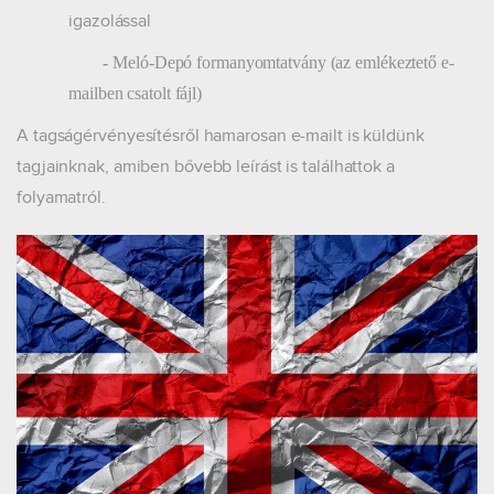
igazolással
-
Meló-Depó formanyomtatvány (az emlékeztető e-
mailben csatolt fájl)
A tagságérvényesítésről hamarosan e-mailt is küldünk
tagjainknak, amiben bővebb leírást is találhattok a
folyamatról.