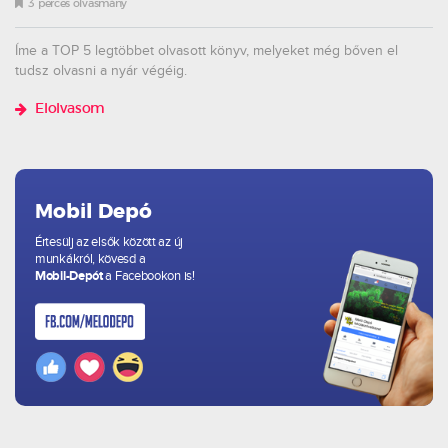
3 perces olvasmány
Íme a TOP 5 legtöbbet olvasott könyv, melyeket még bőven el
tudsz olvasni a nyár végéig.
Elolvasom
Mobil Depó
Értesülj az elsők között az új
munkákról, kövesd a
Mobil-Depót
a Facebookon is!