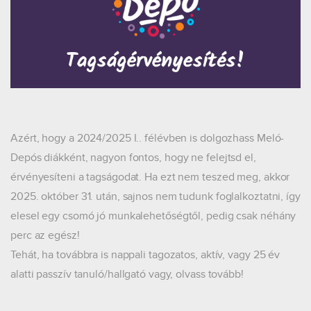
Azért, hogy a 2024/2025 I.. félévben is dolgozhass Meló-
Depós diákként, nagyon fontos, hogy ne felejtsd el,
érvényesíteni a tagságodat. Ha ezt nem teszed meg, akkor
2025. október 31. után, sajnos nem tudunk foglalkoztatni, így
elesel egy csomó jó munkalehetőségtől, pedig csak néhány
perc az egész!
Tehát, ha továbbra is nappali tagozatos, aktív, vagy 25 év
alatti passzív tanuló/hallgató vagy, olvass tovább!