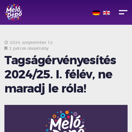
2024. szeptember 12.
2 perces olvasmány
Tagságérvényesítés
2024/25. I. félév, ne
maradj le róla!