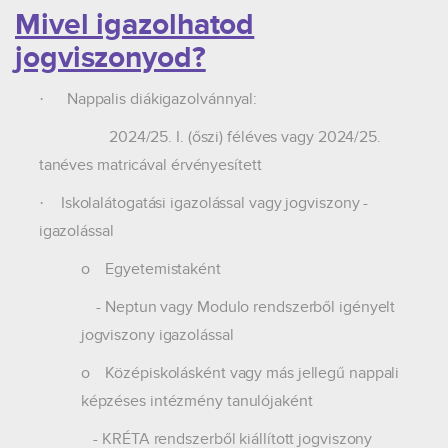
Mivel igazolhatod
jogviszonyod?
Nappalis diákigazolvánnyal:
·
2024/25. I. (őszi) féléves vagy 2024/25.
tanéves matricával érvényesített
Iskolalátogatási igazolással vagy jogviszony -
·
igazolással
o
Egyetemistaként
- Neptun vagy Modulo rendszerből igényelt
jogviszony igazolással
o
Középiskolásként vagy más jellegű nappali
képzéses intézmény tanulójaként
- KRÉTA rendszerből kiállított jogviszony