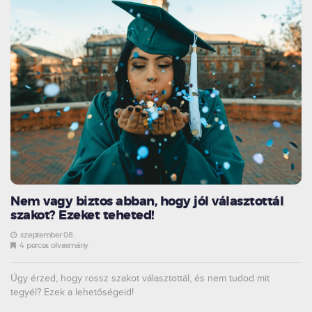
Nem vagy biztos abban, hogy jól választottál
szakot? Ezeket teheted!
szeptember 08.
4 perces olvasmány
Úgy érzed, hogy rossz szakot választottál, és nem tudod mit
tegyél? Ezek a lehetőségeid!