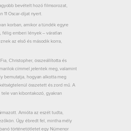
gnagyobb bevételt hozó filmsorozat,
 11 Oscar-díjat nyert.
yan korban, amikor a tündék egyre
 félig emberi lények – váratlan
znek az első és második korra,
ia, Christopher, összeállította és
lmarilok címmel jelentek meg, valamint
ely bemutatja, hogyan alkotta meg
, kétségtelenül összetett és zord mű. A
 tele van kibontakozó, gyakran
rmazott. Amióta az eszét tudta,
ezőkön. Úgy ébredt fel, mintha mély
bbanó történetötletet egy Númenor