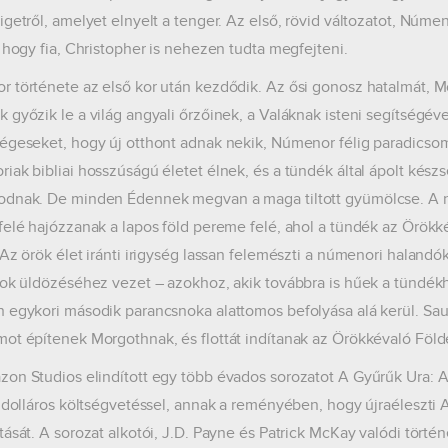
igetről, amelyet elnyelt a tenger. Az első, rövid változatot, Núme
, hogy fia, Christopher is nehezen tudta megfejteni.
 története az első kor után kezdődik. Az ősi gonosz hatalmát, M
 győzik le a világ angyali őrzőinek, a Valáknak isteni segítségév
égeseket, hogy új otthont adnak nekik, Númenor félig paradicsomi
iak bibliai hosszúságú életet élnek, és a tündék által ápolt kés
dnak. De minden Édennek megvan a maga tiltott gyümölcse. A n
felé hajózzanak a lapos föld pereme felé, ahol a tündék az Örökk
 Az örök élet iránti irigység lassan felemészti a númenori halandó
tok üldözéséhez vezet – azokhoz, akik továbbra is hűek a tündék
 egykori második parancsnoka alattomos befolyása alá kerül. Sau
ot építenek Morgothnak, és flottát indítanak az Örökkévaló Föld
on Studios elindított egy több évados sorozatot A Gyűrűk Ura: A
d dolláros költségvetéssel, annak a reményében, hogy újraéleszti 
tását. A sorozat alkotói, J.D. Payne és Patrick McKay valódi történ