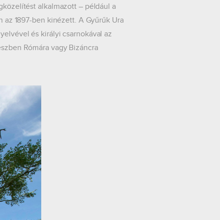
gközelítést alkalmazott – például a
an az 1897-ben kinézett. A Gyűrűk Ura
elvével és királyi csarnokával az
 részben Rómára vagy Bizáncra