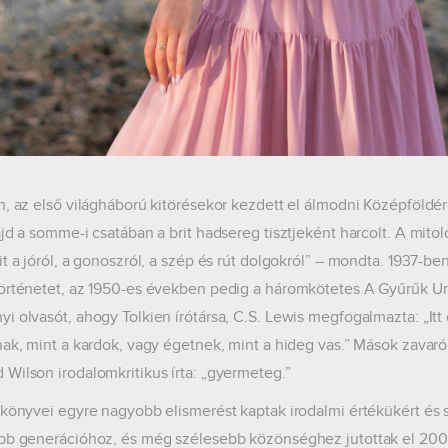
n, az első világháború kitörésekor kezdett el álmodni Középföld
ajd a somme-i csatában a brit hadsereg tisztjeként harcolt. A mitol
it a jóról, a gonoszról, a szép és rút dolgokról” – mondta. 1937-b
örténetet, az 1950-es években pedig a háromkötetes A Gyűrűk Ur
i olvasót, ahogy Tolkien írótársa, C.S. Lewis megfogalmazta: „I
nak, mint a kardok, vagy égetnek, mint a hideg vas.” Mások zavar
Wilson irodalomkritikus írta: „gyermeteg.”
 könyvei egyre nagyobb elismerést kaptak irodalmi értékükért és 
bb generációhoz, és még szélesebb közönséghez jutottak el 200