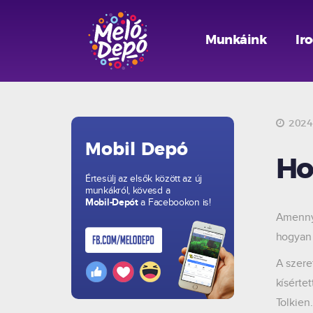
Munkáink
Ir
2024.
Mobil Depó
Ho
Értesülj az elsők között az új
munkákról, kövesd a
Mobil-Depót
a Facebookon is!
Amennyi
hogyan 
A szere
kísérte
Tolkien