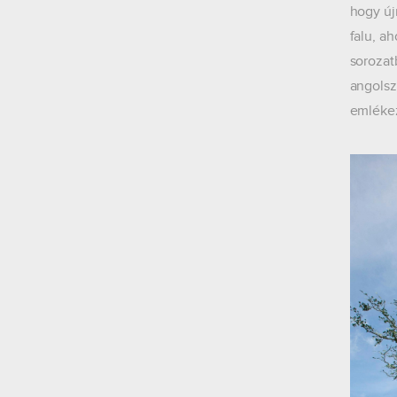
hogy új
falu, a
sorozat
angolsz
emlékez