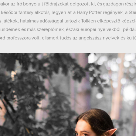
sakor az író bonyolult földrajzokat dolgozott ki, és gazdagon részlet
későbbi fantasy alkotás, legyen az a Harry Potter regények, a St
 játékok, hatalmas adóssággal tartozik Tolkien elképesztő képzel
t tündéinek és más szereplőinek, északi európai nyelvekből, példáu
rd professzora volt, elismert tudós az angolszász nyelvek és kultú