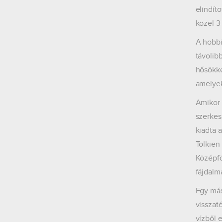
elindít
közel 3
A hobbi
távolib
hősökké
amelyek
Amikor 
szerkes
kiadta 
Tolkien
Középfö
fájdalm
Egy más
visszat
vízből 