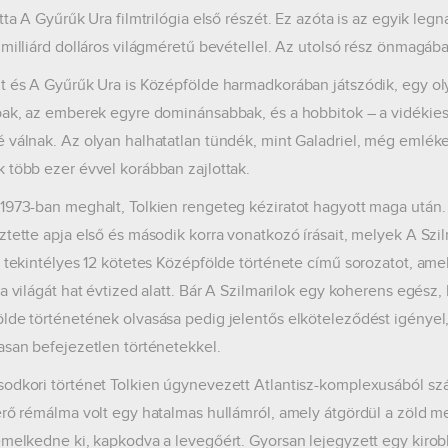
otta A Gyűrűk Ura filmtrilógia első részét. Ez azóta is az egyik le
 milliárd dolláros világméretű bevétellel. Az utolsó rész önmagában
t és A Gyűrűk Ura is Középfölde harmadkorában játszódik, egy ol
bak, az emberek egyre dominánsabbak, és a hobbitok – a vidékies,
 válnak. Az olyan halhatatlan tündék, mint Galadriel, még emléke
 több ezer évvel korábban zajlottak.
1973-ban meghalt, Tolkien rengeteg kéziratot hagyott maga után. F
ztette apja első és második korra vonatkozó írásait, melyek A Szi
a tekintélyes 12 kötetes Középfölde története című sorozatot, am
 a világát hat évtized alatt. Bár A Szilmarilok egy koherens egész
lde történetének olvasása pedig jelentős elköteleződést igényel,
asan befejezetlen történetekkel.
odkori történet Tolkien úgynevezett Atlantisz-komplexusából szá
érő rémálma volt egy hatalmas hullámról, amely átgördül a zöld m
emelkedne ki, kapkodva a levegőért. Gyorsan lejegyzett egy kiro