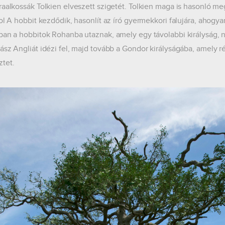
raalkossák Tolkien elveszett szigetét. Tolkien maga is hasonló me
hol A hobbit kezdődik, hasonlít az író gyermekkori falujára, ahogy
ban a hobbitok Rohanba utaznak, amely egy távolabbi királyság, ny
ász Angliát idézi fel, majd tovább a Gondor királyságába, amely
tet.