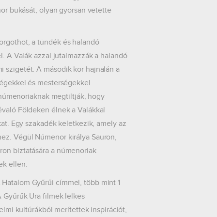
nor bukását, olyan gyorsan vetette
orgothot, a tündék és halandó
el. A Valák azzal jutalmazzák a halandó
 szigetét. A második kor hajnalán a
zségekkel és mesterségekkel
úmenoriaknak megtiltják, hogy
évaló Földeken élnek a Valákkal
kat. Egy szakadék keletkezik, amely az
hez. Végül Númenor királya Sauron,
ron biztatására a númenoriak
ek ellen.
 Hatalom Gyűrűi címmel, több mint 1
A Gyűrűk Ura filmek lelkes
elmi kultúrákból merítettek inspirációt,