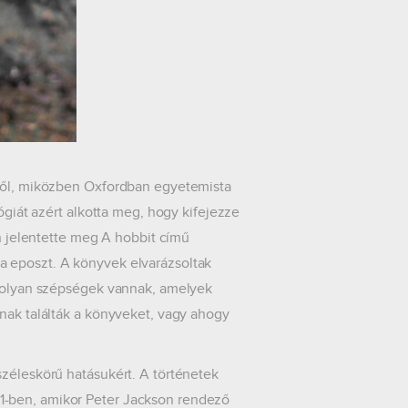
éről, miközben Oxfordban egyetemista
ógiát azért alkotta meg, hogy kifejezze
en jelentette meg A hobbit című
a eposzt. A könyvek elvarázsoltak
tt olyan szépségek vannak, amelyek
ónak találták a könyveket, vagy ahogy
széleskörű hatásukért. A történetek
1-ben, amikor Peter Jackson rendező