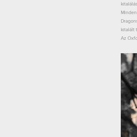
kitalálá
Minden 
Dragons
kitalál
Az Oxfo