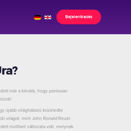
Bejelentkezés
ra?
ott már a kérdés, hogy pontosan
elünk!
egy újabb világháború közeledte
ebb világot, mint John Ronald Reuel
edett múltbeli változata volt, melynek