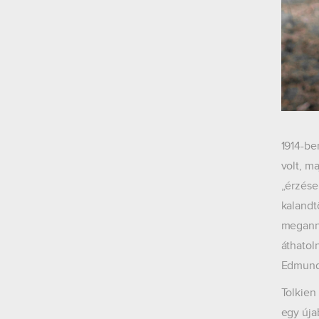
1914-be
volt, m
„érzése
kalandt
meganny
áthatol
Edmund 
Tolkien
egy úja