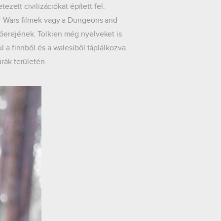
ezett civilizációkat épített fel.
ar Wars filmek vagy a Dungeons and
őerejének. Tolkien még nyelveket is
l a finnből és a walesiből táplálkozva.
rák területén.