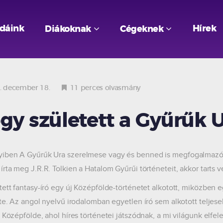
odáink
Hírek
Diákoknak
Cégeknek
 december 18.
11 perces olvasmány
gy született a Gyűrűk U
ben A Gyűrűk Ura szerelmese vagy és benned is megfogalmazód
írta meg J.R.R. Tolkien a Hatalom Gyűrűi történeteit, akkor tarts v
tett fantasy-író egy új Középfölde-történetet alkotott, miközben 
tte. Az angol nyelvű irodalomban egyetlen író sem alkotott teljes
. Középfölde, ahol híres történetei játszódnak, a mi világunk elfel