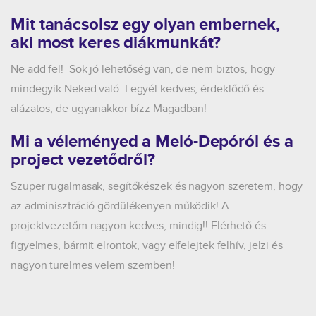
Mit tanácsolsz egy olyan embernek,
aki most keres diákmunkát?
Ne add fel! Sok jó lehetőség van, de nem biztos, hogy
mindegyik Neked való. Legyél kedves, érdeklődő és
alázatos, de ugyanakkor bízz Magadban!
Mi a véleményed a Meló-Depóról és a
project vezetődről?
Szuper rugalmasak, segítőkészek és nagyon szeretem, hogy
az adminisztráció gördülékenyen működik! A
projektvezetőm nagyon kedves, mindig!! Elérhető és
figyelmes, bármit elrontok, vagy elfelejtek felhív, jelzi és
nagyon türelmes velem szemben!