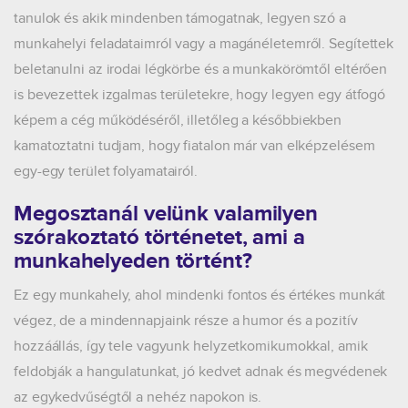
tanulok és akik mindenben támogatnak, legyen szó a
munkahelyi feladataimról vagy a magánéletemről. Segítettek
beletanulni az irodai légkörbe és a munkakörömtől eltérően
is bevezettek izgalmas területekre, hogy legyen egy átfogó
képem a cég működéséről, illetőleg a későbbiekben
kamatoztatni tudjam, hogy fiatalon már van elképzelésem
egy-egy terület folyamatairól.
Megosztanál velünk valamilyen
szórakoztató történetet, ami a
munkahelyeden történt?
Ez egy munkahely, ahol mindenki fontos és értékes munkát
végez, de a mindennapjaink része a humor és a pozitív
hozzáállás, így tele vagyunk helyzetkomikumokkal, amik
feldobják a hangulatunkat, jó kedvet adnak és megvédenek
az egykedvűségtől a nehéz napokon is.