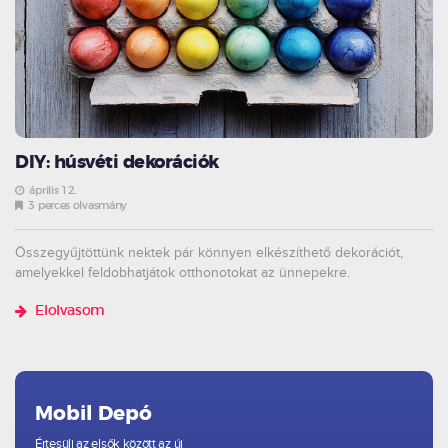
DIY: húsvéti dekorációk
április 12.
3 perces olvasmány
Összegyűjtöttünk nektek pár könnyen elkészíthető dekorációt,
amelyekkel feldobhatjátok otthonotokat az ünnepekre.
Elolvasom
Mobil Depó
Értesülj az elsők között az új