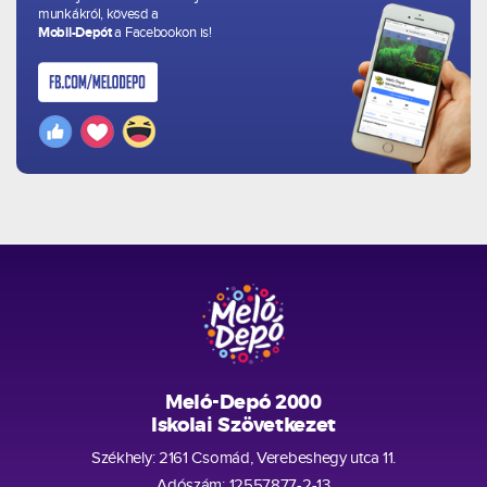
munkákról, kövesd a
Mobil-Depót
a Facebookon is!
Meló-Depó 2000
Iskolai Szövetkezet
Székhely: 2161 Csomád, Verebeshegy utca 11.
Adószám: 12557877-2-13