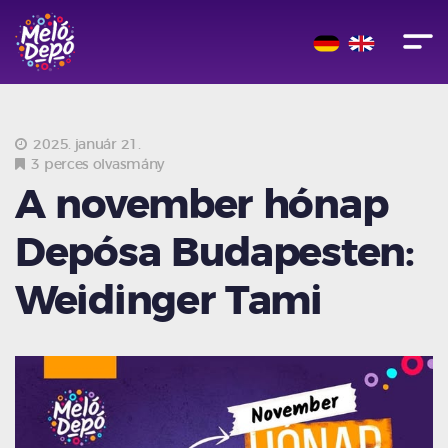
2025. január 21.
3 perces olvasmány
A november hónap
Depósa Budapesten:
Weidinger Tami