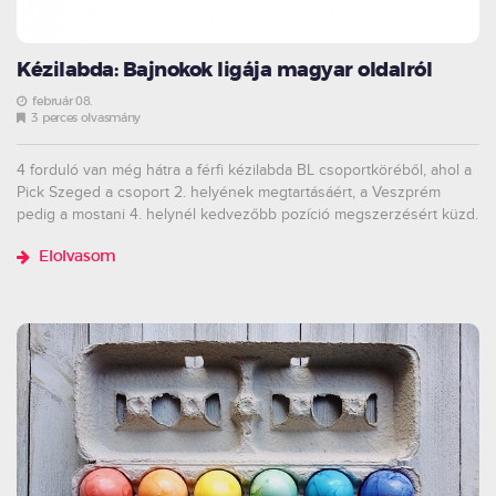
Kézilabda: Bajnokok ligája magyar oldalról
február 08.
3 perces olvasmány
4 forduló van még hátra a férfi kézilabda BL csoportköréből, ahol a
Pick Szeged a csoport 2. helyének megtartásáért, a Veszprém
pedig a mostani 4. helynél kedvezőbb pozíció megszerzésért küzd.
Elolvasom