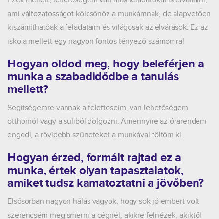
Ezek mellett, lehetőségem van más feladatokat is elvállalni,
ami változatosságot kölcsönöz a munkámnak, de alapvetően
kiszámíthatóak a feladataim és világosak az elvárások. Ez az
iskola mellett egy nagyon fontos tényező számomra!
Hogyan oldod meg, hogy beleférjen a
munka a szabadidődbe a tanulás
mellett?
Segítségemre vannak a feletteseim, van lehetőségem
otthonról vagy a suliból dolgozni. Amennyire az órarendem
engedi, a rövidebb szüneteket a munkával töltöm ki.
Hogyan érzed, formált rajtad ez a
munka, értek olyan tapasztalatok,
amiket tudsz kamatoztatni a jövőben?
Elsősorban nagyon hálás vagyok, hogy sok jó embert volt
szerencsém megismerni a cégnél, akikre felnézek, akiktől