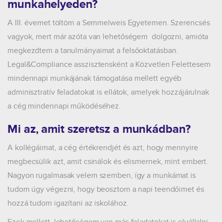
munkahelyeden?
A III. évemet töltöm a Semmelweis Egyetemen. Szerencsés
vagyok, mert már azóta van lehetőségem dolgozni, amióta
megkezdtem a tanulmányaimat a felsőoktatásban.
Legal&Compliance asszisztensként a Közvetlen Felettesem
mindennapi munkájának támogatása mellett egyéb
adminisztratív feladatokat is ellátok, amelyek hozzájárulnak
a cég mindennapi működéséhez.
Mi az, amit szeretsz a munkádban?
A kollégáimat, a cég értékrendjét és azt, hogy mennyire
megbecsülik azt, amit csinálok és elismernek, mint embert.
Nagyon rugalmasak velem szemben, így a munkámat is
tudom úgy végezni, hogy beosztom a napi teendőimet és
hozzá tudom igazítani az iskolához.