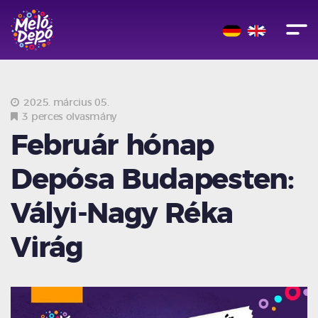
2025. március 05.
3 perces olvasmány
Február hónap
Depósa Budapesten:
Vályi-Nagy Réka
Virág