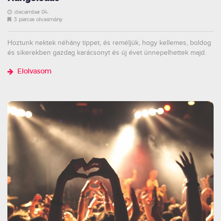
december 04.
3 perces olvasmány
Hoztunk nektek néhány tippet, és reméljük, hogy kellemes, boldog
és sikerekben gazdag karácsonyt és új évet ünnepelhettek majd.
Elolvasom