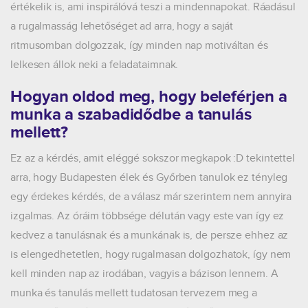
értékelik is, ami inspirálóvá teszi a mindennapokat. Ráadásul
a rugalmasság lehetőséget ad arra, hogy a saját
ritmusomban dolgozzak, így minden nap motiváltan és
lelkesen állok neki a feladataimnak.
Hogyan oldod meg, hogy beleférjen a
munka a szabadidődbe a tanulás
mellett?
Ez az a kérdés, amit eléggé sokszor megkapok :D tekintettel
arra, hogy Budapesten élek és Győrben tanulok ez tényleg
egy érdekes kérdés, de a válasz már szerintem nem annyira
izgalmas. Az óráim többsége délután vagy este van így ez
kedvez a tanulásnak és a munkának is, de persze ehhez az
is elengedhetetlen, hogy rugalmasan dolgozhatok, így nem
kell minden nap az irodában, vagyis a bázison lennem. A
munka és tanulás mellett tudatosan tervezem meg a