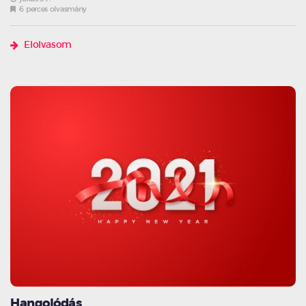
6 perces olvasmány
Elolvasom
Hangolódás