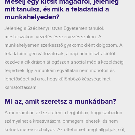
Mesélj egy kicsit magadról, jelenleg
mit tanulsz, és mik a feladataid a
munkahelyeden?
Jelenleg a Széchenyi István Egyetemen tanulok
mesterszakon, vezetés és szervezés szakon. A
munkahelyemen szerkesztő gyakornokként dolgozom. A
feladataim igen változatosak, a napi adminisztrációtól
kezdve a cikkíráson át egészen a social média kezeléséig
terjednek. Így a munkám egyáltalán nem monoton és
lehetőséget ad arra, hogy különböző készségeimet
kamatoztassam.
Mi az, amit szeretsz a munkádban?
A munkámban azt szeretem a legjobban, hogy szabadon
szárnyalhat a kreativitásom, önmagam lehetek, és nem
kötnek merev szabályok. Az ötleteimet meghallgatják, sőt,