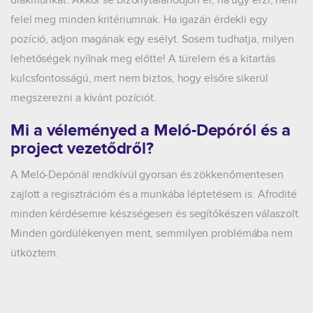
diákmunkát. Akkor se bizonytalanodjon el, ha úgy érzi, nem
felel meg minden kritériumnak. Ha igazán érdekli egy
pozíció, adjon magának egy esélyt. Sosem tudhatja, milyen
lehetőségek nyílnak meg előtte! A türelem és a kitartás
kulcsfontosságú, mert nem biztos, hogy elsőre sikerül
megszerezni a kívánt pozíciót.
Mi a véleményed a Meló-Depóról és a
project vezetődről?
A Meló-Depónál rendkívül gyorsan és zökkenőmentesen
zajlott a regisztrációm és a munkába léptetésem is. Afrodité
minden kérdésemre készségesen és segítőkészen válaszolt.
Minden gördülékenyen ment, semmilyen problémába nem
ütköztem.