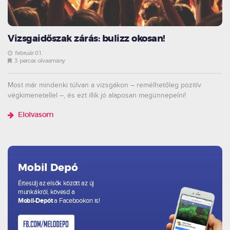
Vizsgaidőszak zárás: bulizz okosan!
február 01.
3 perces olvasmány
Most már mindenki túlvan a vizsgákon – remélhetőleg pozitív
végkimenetellel –, és ezt illik jó alaposan megünnepelni!
Elolvasom
Mobil Depó
Értesülj az elsők között az új
munkákról, kövesd a
Mobil-Depót
a Facebookon is!