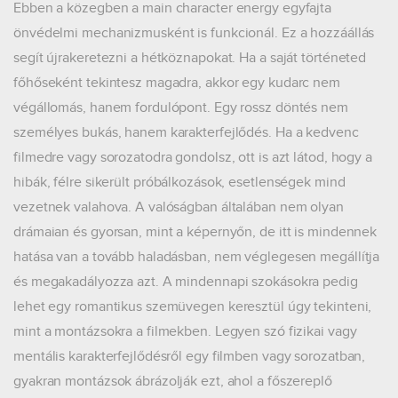
Ebben a közegben a main character energy egyfajta
önvédelmi mechanizmusként is funkcionál. Ez a hozzáállás
segít újrakeretezni a hétköznapokat. Ha a saját történeted
főhőseként tekintesz magadra, akkor egy kudarc nem
végállomás, hanem fordulópont. Egy rossz döntés nem
személyes bukás, hanem karakterfejlődés. Ha a kedvenc
filmedre vagy sorozatodra gondolsz, ott is azt látod, hogy a
hibák, félre sikerült próbálkozások, esetlenségek mind
vezetnek valahova. A valóságban általában nem olyan
drámaian és gyorsan, mint a képernyőn, de itt is mindennek
hatása van a tovább haladásban, nem véglegesen megállítja
és megakadályozza azt. A mindennapi szokásokra pedig
lehet egy romantikus szemüvegen keresztül úgy tekinteni,
mint a montázsokra a filmekben. Legyen szó fizikai vagy
mentális karakterfejlődésről egy filmben vagy sorozatban,
gyakran montázsok ábrázolják ezt, ahol a főszereplő