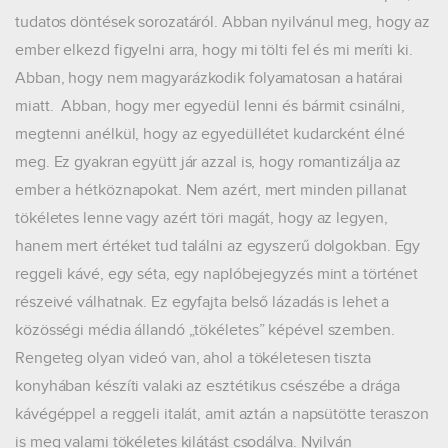
tudatos döntések sorozatáról. Abban nyilvánul meg, hogy az
ember elkezd figyelni arra, hogy mi tölti fel és mi meríti ki.
Abban, hogy nem magyarázkodik folyamatosan a határai
miatt. Abban, hogy mer egyedül lenni és bármit csinálni,
megtenni anélkül, hogy az egyedüllétet kudarcként élné
meg. Ez gyakran együtt jár azzal is, hogy romantizálja az
ember a hétköznapokat. Nem azért, mert minden pillanat
tökéletes lenne vagy azért töri magát, hogy az legyen,
hanem mert értéket tud találni az egyszerű dolgokban. Egy
reggeli kávé, egy séta, egy naplóbejegyzés mint a történet
részeivé válhatnak. Ez egyfajta belső lázadás is lehet a
közösségi média állandó „tökéletes” képével szemben.
Rengeteg olyan videó van, ahol a tökéletesen tiszta
konyhában készíti valaki az esztétikus csészébe a drága
kávégéppel a reggeli italát, amit aztán a napsütötte teraszon
is meg valami tökéletes kilátást csodálva. Nyilván