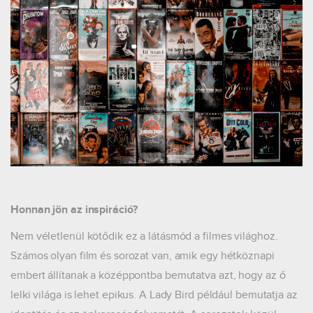
Honnan jön az inspiráció?
Nem véletlenül kötődik ez a látásmód a filmes világhoz.
Számos olyan film és sorozat van, amik egy hétköznapi
embert állítanak a középpontba bemutatva azt, hogy az ő
lelki világa is lehet epikus. A Lady Bird például bemutatja az