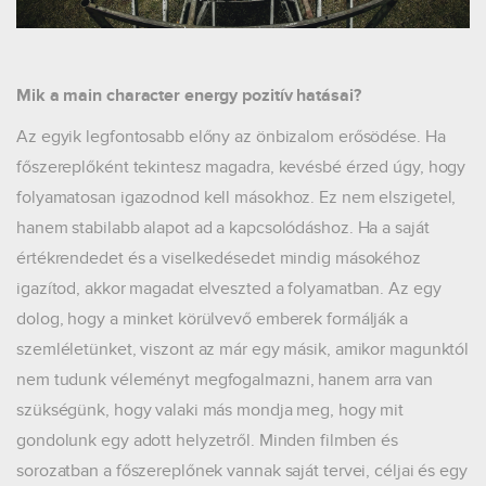
Mik a main character energy pozitív hatásai?
Az egyik legfontosabb előny az önbizalom erősödése. Ha
főszereplőként tekintesz magadra, kevésbé érzed úgy, hogy
folyamatosan igazodnod kell másokhoz. Ez nem elszigetel,
hanem stabilabb alapot ad a kapcsolódáshoz. Ha a saját
értékrendedet és a viselkedésedet mindig másokéhoz
igazítod, akkor magadat elveszted a folyamatban. Az egy
dolog, hogy a minket körülvevő emberek formálják a
szemléletünket, viszont az már egy másik, amikor magunktól
nem tudunk véleményt megfogalmazni, hanem arra van
szükségünk, hogy valaki más mondja meg, hogy mit
gondolunk egy adott helyzetről. Minden filmben és
sorozatban a főszereplőnek vannak saját tervei, céljai és egy