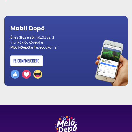
Mobil Depó
Értesülj az elsők között az új
munkákról, kövesd a
Mobil-Depót
a Facebookon is!