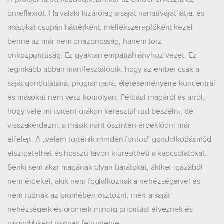
önreflexiót. Ha valaki kizárólag a saját narratíváját látja, és
másokat csupán háttérként, mellékszereplőként kezel
benne az már nem önazonosság, hanem torz
önközpontúság. Ez gyakran empátiahiányhoz vezet. Ez
leginkább abban manifesztálódik, hogy az ember csak a
saját gondolataira, programjaira, életeseményeire koncentrál
és másokat nem vesz komolyan. Például magáról és arról,
hogy vele mi történt órákon keresztül tud beszélni, de
visszakérdezni, a másik iránt őszintén érdeklődni már
elfelejt. A „velem történik minden fontos” gondolkodásmód
elszigetelhet és hosszú távon kiüresítheti a kapcsolatokat.
Senki sem akar magának olyan barátokat, akiket igazából
nem érdekel, akik nem foglalkoznak a nehézségeivel és
nem tudnak az örömében osztozni, mert a saját
nehézségeik és örömeik mindig prioritást élveznek és
nagyobbként vannak feltüntetve.