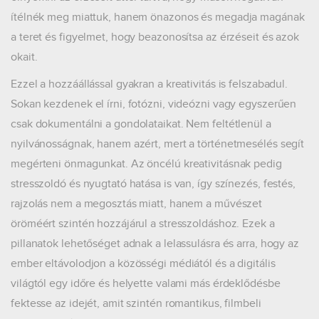
ítélnék meg miattuk, hanem önazonos és megadja magának
a teret és figyelmet, hogy beazonosítsa az érzéseit és azok
okait.
Ezzel a hozzáállással gyakran a kreativitás is felszabadul.
Sokan kezdenek el írni, fotózni, videózni vagy egyszerűen
csak dokumentálni a gondolataikat. Nem feltétlenül a
nyilvánosságnak, hanem azért, mert a történetmesélés segít
megérteni önmagunkat. Az öncélú kreativitásnak pedig
stresszoldó és nyugtató hatása is van, így színezés, festés,
rajzolás nem a megosztás miatt, hanem a művészet
öröméért szintén hozzájárul a stresszoldáshoz. Ezek a
pillanatok lehetőséget adnak a lelassulásra és arra, hogy az
ember eltávolodjon a közösségi médiától és a digitális
világtól egy időre és helyette valami más érdeklődésbe
fektesse az idejét, amit szintén romantikus, filmbeli