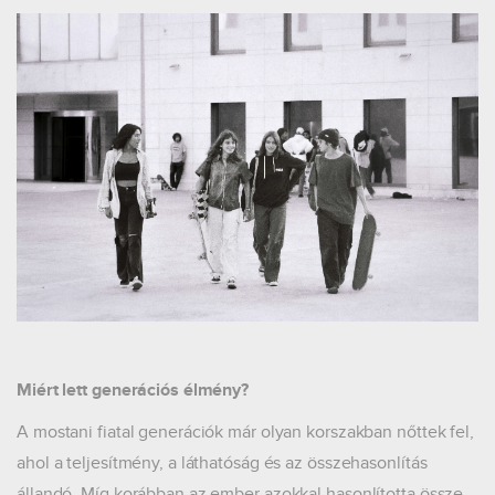
Miért lett generációs élmény?
A mostani fiatal generációk már olyan korszakban nőttek fel,
ahol a teljesítmény, a láthatóság és az összehasonlítás
állandó. Míg korábban az ember azokkal hasonlította össze