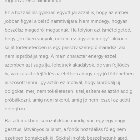
rögtön az első alkalommal.
Ez a hozzáállás gyakran együtt jár azzal is, hogy az ember
jobban figyel a belső narratívájára. Nem mindegy, hogyan
beszélsz magadról magadnak. Ha folyton azt ismételgeted,
hogy „én ilyen vagyok, nekem ez úgysem megy”, akkor a
saját történetedben is egy passzív szereplő maradsz, aki
nem is próbálja meg. A main character energy ezzel
szemben azt sugallja, lehetnek akadályok, de van fejlődési
ív, van karakterfejlődés az életben ahogy egy jó történetben
is szokott lenni. Így aztán ez motivál, hogy kipróbálj új
dolgokat, merj nem tökéletesen is teljesíteni és aztán addig
próbálkozni, amíg nem sikerül, amíg jó nem leszel az adott
dologban.
Bár a filmekben, sorozatokban mindig van egy-egy nagy
gesztus, látványos pillanat, a főhős hozzáállás főleg nem
ezekben bontakozik ki. Sokkal inkább beszélhetünk apró,