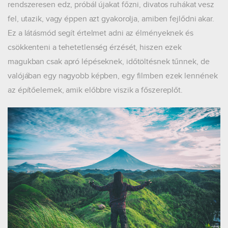
rendszeresen edz, próbál újakat főzni, divatos ruhákat vesz
fel, utazik, vagy éppen azt gyakorolja, amiben fejlődni akar.
Ez a látásmód segít értelmet adni az élményeknek és
csökkenteni a tehetetlenség érzését, hiszen ezek
magukban csak apró lépéseknek, időtöltésnek tűnnek, de
valójában egy nagyobb képben, egy filmben ezek lennének
az építőelemek, amik előbbre viszik a főszereplőt.