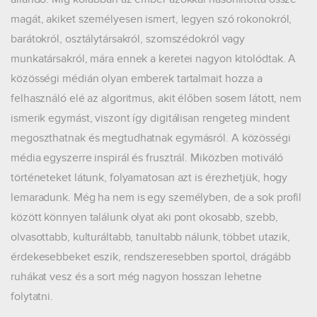
magát, akiket személyesen ismert, legyen szó rokonokról,
barátokról, osztálytársakról, szomszédokról vagy
munkatársakról, mára ennek a keretei nagyon kitolódtak. A
közösségi médián olyan emberek tartalmait hozza a
felhasználó elé az algoritmus, akit élőben sosem látott, nem
ismerik egymást, viszont így digitálisan rengeteg mindent
megoszthatnak és megtudhatnak egymásról. A közösségi
média egyszerre inspirál és frusztrál. Miközben motiváló
történeteket látunk, folyamatosan azt is érezhetjük, hogy
lemaradunk. Még ha nem is egy személyben, de a sok profil
között könnyen találunk olyat aki pont okosabb, szebb,
olvasottabb, kulturáltabb, tanultabb nálunk, többet utazik,
érdekesebbeket eszik, rendszeresebben sportol, drágább
ruhákat vesz és a sort még nagyon hosszan lehetne
folytatni.