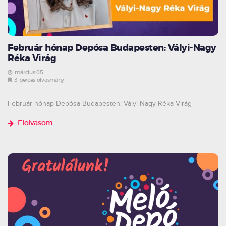
Február hónap Depósa Budapesten: Vályi-Nagy
Réka Virág
március 05.
3 perces olvasmány
Február hónap Depósa Budapesten: Vályi Nagy Réka Virág
Elolvasom