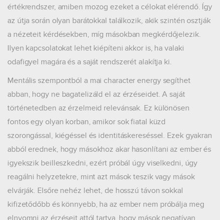
értékrendszer, amiben mozog ezeket a célokat elérendő. Így
az útja során olyan barátokkal találkozik, akik szintén osztják
a nézeteit kérdésekben, míg másokban megkérdőjelezik.
Ilyen kapcsolatokat lehet kiépíteni akkor is, ha valaki
odafigyel magára és a saját rendszerét alakítja ki.
Mentális szempontból a mai character energy segíthet
abban, hogy ne bagatelizáld el az érzéseidet. A saját
történetedben az érzelmeid relevánsak. Ez különösen
fontos egy olyan korban, amikor sok fiatal küzd
szorongással, kiégéssel és identitáskereséssel. Ezek gyakran
abból erednek, hogy másokhoz akar hasonlítani az ember és
igyekszik beilleszkedni, ezért próbál úgy viselkedni, úgy
reagálni helyzetekre, mint azt mások teszik vagy mások
elvárják. Elsőre nehéz lehet, de hosszú távon sokkal
kifizetődőbb és könnyebb, ha az ember nem próbálja meg
elnyomni az érzéseit attól tartva, hogy mások negatívan