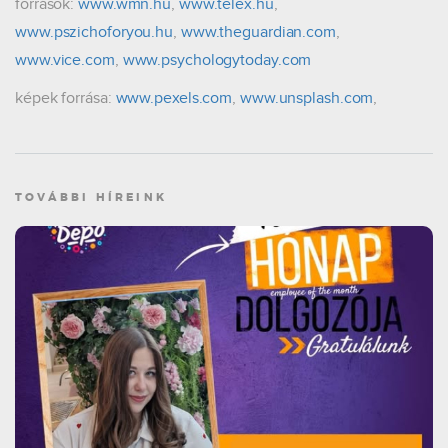
források:
www.wmn.hu
,
www.telex.hu
,
www.pszichoforyou.hu
,
www.theguardian.com
,
www.vice.com
,
www.psychologytoday.com
képek forrása:
www.pexels.com
,
www.unsplash.com
,
TOVÁBBI HÍREINK