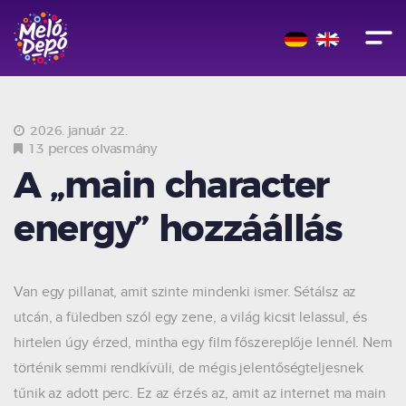
2026. január 22.
13 perces olvasmány
A „main character
energy” hozzáállás
Van egy pillanat, amit szinte mindenki ismer. Sétálsz az
utcán, a füledben szól egy zene, a világ kicsit lelassul, és
hirtelen úgy érzed, mintha egy film főszereplője lennél. Nem
történik semmi rendkívüli, de mégis jelentőségteljesnek
tűnik az adott perc. Ez az érzés az, amit az internet ma main