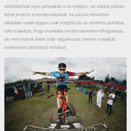
előfordulnak ilyen pillanatok is az életben, de sokkal jobban
lehet élvezni a mindennapokat, ha a kicsit rendetlen
lakásban valaki éppen csak megfőzi és az elviteles pohárba
tölti a kávéját, hogy munkába menet valamikor elfogyassza,
de nem mások élete után vágyakozva, hanem a sajátját
értékesnek látva teszi mindezt.