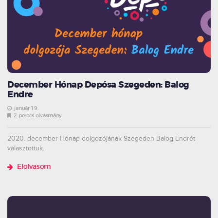
December Hónap Depósa Szegeden: Balog
Endre
január 19.
2 perces olvasmány
2020. december Hónap dolgozójának Szegeden Balog Endrét
választottuk.
Elolvasom