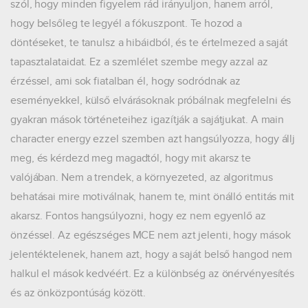
szól, hogy minden figyelem rád irányuljon, hanem arról,
hogy belsőleg te legyél a fókuszpont. Te hozod a
döntéseket, te tanulsz a hibáidból, és te értelmezed a saját
tapasztalataidat. Ez a szemlélet szembe megy azzal az
érzéssel, ami sok fiatalban él, hogy sodródnak az
eseményekkel, külső elvárásoknak próbálnak megfelelni és
gyakran mások történeteihez igazítják a sajátjukat. A main
character energy ezzel szemben azt hangsúlyozza, hogy állj
meg, és kérdezd meg magadtól, hogy mit akarsz te
valójában. Nem a trendek, a környezeted, az algoritmus
behatásai mire motiválnak, hanem te, mint önálló entitás mit
akarsz. Fontos hangsúlyozni, hogy ez nem egyenlő az
önzéssel. Az egészséges MCE nem azt jelenti, hogy mások
jelentéktelenek, hanem azt, hogy a saját belső hangod nem
halkul el mások kedvéért. Ez a különbség az önérvényesítés
és az önközpontúság között.