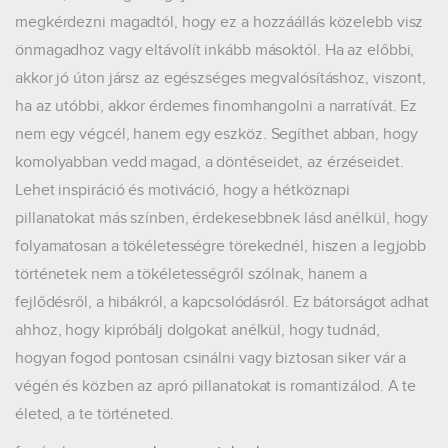
megkérdezni magadtól, hogy ez a hozzáállás közelebb visz
önmagadhoz vagy eltávolít inkább másoktól. Ha az előbbi,
akkor jó úton jársz az egészséges megvalósításhoz, viszont,
ha az utóbbi, akkor érdemes finomhangolni a narratívát. Ez
nem egy végcél, hanem egy eszköz. Segíthet abban, hogy
komolyabban vedd magad, a döntéseidet, az érzéseidet.
Lehet inspiráció és motiváció, hogy a hétköznapi
pillanatokat más színben, érdekesebbnek lásd anélkül, hogy
folyamatosan a tökéletességre törekednél, hiszen a legjobb
történetek nem a tökéletességről szólnak, hanem a
fejlődésről, a hibákról, a kapcsolódásról. Ez bátorságot adhat
ahhoz, hogy kipróbálj dolgokat anélkül, hogy tudnád,
hogyan fogod pontosan csinálni vagy biztosan siker vár a
végén és közben az apró pillanatokat is romantizálod. A te
életed, a te történeted.