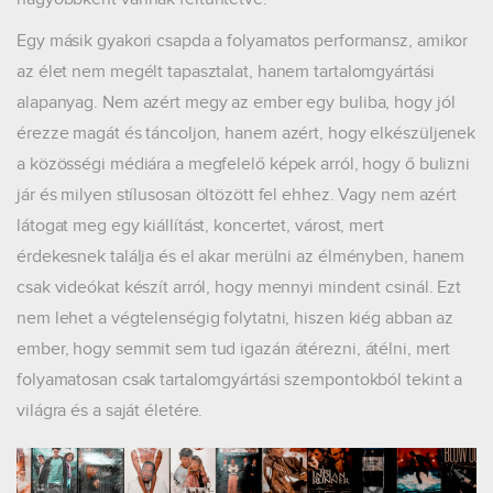
Egy másik gyakori csapda a folyamatos performansz, amikor
az élet nem megélt tapasztalat, hanem tartalomgyártási
alapanyag. Nem azért megy az ember egy buliba, hogy jól
érezze magát és táncoljon, hanem azért, hogy elkészüljenek
a közösségi médiára a megfelelő képek arról, hogy ő bulizni
jár és milyen stílusosan öltözött fel ehhez. Vagy nem azért
látogat meg egy kiállítást, koncertet, várost, mert
érdekesnek találja és el akar merülni az élményben, hanem
csak videókat készít arról, hogy mennyi mindent csinál. Ezt
nem lehet a végtelenségig folytatni, hiszen kiég abban az
ember, hogy semmit sem tud igazán átérezni, átélni, mert
folyamatosan csak tartalomgyártási szempontokból tekint a
világra és a saját életére.