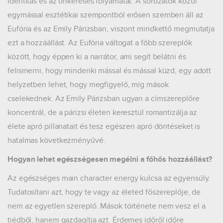
identitás és az önkeresés folyamatát. A sorozatok közül
egymással esztétikai szempontból erősen szemben áll az
Eufória és az Emily Párizsban, viszont mindkettő megmutatja
ezt a hozzáállást. Az Eufória váltogat a főbb szereplők
között, hogy éppen ki a narrátor, ami segít belátni és
felismerni, hogy mindenki mással és mással küzd, egy adott
helyzetben lehet, hogy megfigyelő, míg mások
cselekednek. Az Emily Párizsban ugyan a címszereplőre
koncentrál, de a párizsi életen keresztül romantizálja az
élete apró pillanatait és tesz egészen apró döntéseket is
hatalmas következményűvé.
Hogyan lehet egészségesen megélni a főhős hozzáállást?
Az egészséges main character energy kulcsa az egyensúly.
Tudatosítani azt, hogy te vagy az életed főszereplője, de
nem az egyetlen szereplő. Mások története nem vesz el a
tiédből, hanem gazdagítja azt. Érdemes időről időre