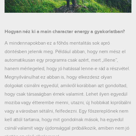
Hogyan néz ki a main character energy a gyakorlatban?
A mindennapokban ez a főhős mentalitás sok apró
döntésben jelenik meg. Például abban, hogy nem mész el
automatikusan egy programra csak azért, mert „illene”,
hanem mérlegeled, hogy jó hatással lenne-e rád a részvétel.
Megnyilvánulhat ez abban is, hogy elkezdesz olyan
dolgokat csinálni egyedül, amikről korábban azt gondoltad,
hogy csak társaságban érnek valamint. Lehet ilyen egyedül
moziba vagy étterembe menni, utazni, új hobbikat kipróbálni
vagy a városban sétálni, felfedezni. Egy főszereplőnek nem
kell attól tartania, hogy mit gondolnak mások, ha egyedül
csinál valamit vagy újdonsággal próbálkozik, amiben nem jó