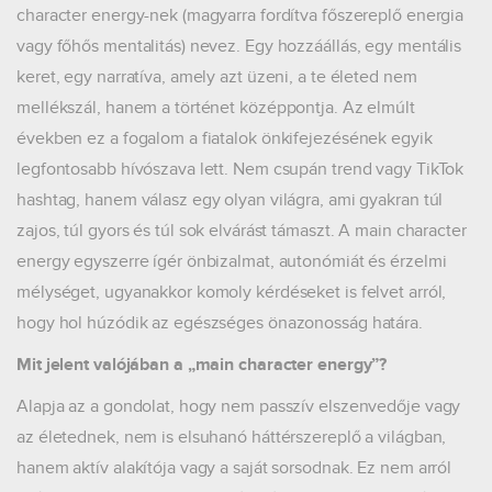
character energy-nek (magyarra fordítva főszereplő energia
vagy főhős mentalitás) nevez. Egy hozzáállás, egy mentális
keret, egy narratíva, amely azt üzeni, a te életed nem
mellékszál, hanem a történet középpontja. Az elmúlt
években ez a fogalom a fiatalok önkifejezésének egyik
legfontosabb hívószava lett. Nem csupán trend vagy TikTok
hashtag, hanem válasz egy olyan világra, ami gyakran túl
zajos, túl gyors és túl sok elvárást támaszt. A main character
energy egyszerre ígér önbizalmat, autonómiát és érzelmi
mélységet, ugyanakkor komoly kérdéseket is felvet arról,
hogy hol húzódik az egészséges önazonosság határa.
Mit jelent valójában a „main character energy”?
Alapja az a gondolat, hogy nem passzív elszenvedője vagy
az életednek, nem is elsuhanó háttérszereplő a világban,
hanem aktív alakítója vagy a saját sorsodnak. Ez nem arról