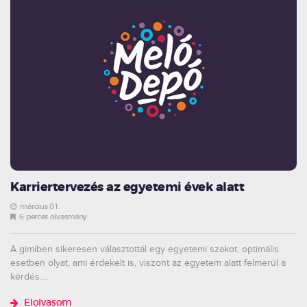
Karriertervezés az egyetemi évek alatt
március 01.
6 perces olvasmány
A gimiben sikeresen választottál egy egyetemi szakot, optimális
esetben olyat, ami érdekelt is, viszont az egyetem alatt felmerül a
kérdés....
Elolvasom