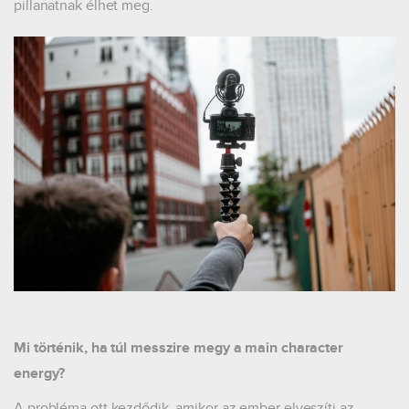
pillanatnak élhet meg.
Mi történik, ha túl messzire megy a main character
energy?
A probléma ott kezdődik, amikor az ember elveszíti az