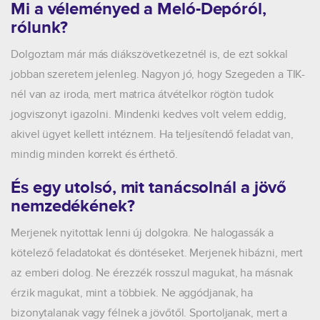
Mi a véleményed a Meló-Depóról,
rólunk?
Dolgoztam már más diákszövetkezetnél is, de ezt sokkal
jobban szeretem jelenleg. Nagyon jó, hogy Szegeden a TIK-
nél van az iroda, mert matrica átvételkor rögtön tudok
jogviszonyt igazolni. Mindenki kedves volt velem eddig,
akivel ügyet kellett intéznem. Ha teljesítendő feladat van,
mindig minden korrekt és érthető.
És egy utolsó, mit tanácsolnál a jövő
nemzedékének?
Merjenek nyitottak lenni új dolgokra. Ne halogassák a
kötelező feladatokat és döntéseket. Merjenek hibázni, mert
az emberi dolog. Ne érezzék rosszul magukat, ha másnak
érzik magukat, mint a többiek. Ne aggódjanak, ha
bizonytalanak vagy félnek a jövőtől. Sportoljanak, mert a