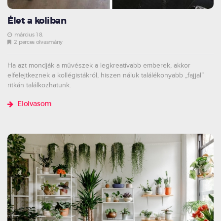
Élet a koliban
március 18.
2 perces olvasmány
Ha azt mondják a művészek a legkreatívabb emberek, akkor
elfelejtkeznek a kollégistákról, hiszen náluk találékonyabb „fajjal”
ritkán találkozhatunk.
Elolvasom