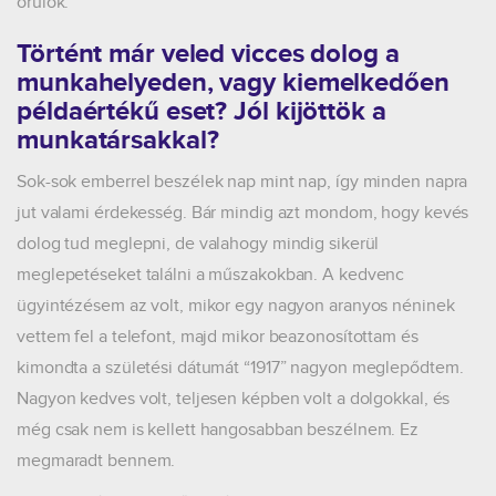
örülök.
Történt már veled vicces dolog a
munkahelyeden, vagy kiemelkedően
példaértékű eset? Jól kijöttök a
munkatársakkal
?
Sok-sok emberrel beszélek nap mint nap, így minden napra
jut valami érdekesség. Bár mindig azt mondom, hogy kevés
dolog tud meglepni, de valahogy mindig sikerül
meglepetéseket találni a műszakokban. A kedvenc
ügyintézésem az volt, mikor egy nagyon aranyos néninek
vettem fel a telefont, majd mikor beazonosítottam és
kimondta a születési dátumát “1917” nagyon meglepődtem.
Nagyon kedves volt, teljesen képben volt a dolgokkal, és
még csak nem is kellett hangosabban beszélnem. Ez
megmaradt bennem.