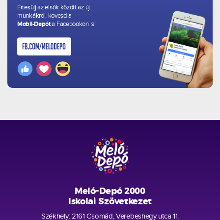
Értesülj az elsők között az új
munkákról, kövesd a
Mobil-Depót
a Facebookon is!
Meló-Depó 2000
Iskolai Szövetkezet
Székhely: 2161 Csomád, Verebeshegy utca 11.