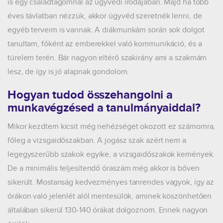
is egy családtagomnál az ügyvédi irodájában. Majd ha több
éves távlatban nézzük, akkor ügyvéd szeretnék lenni, de
egyéb terveim is vannak. A diákmunkám során sok dolgot
tanultam, főként az emberekkel való kommunikáció, és a
türelem terén. Bár nagyon eltérő szakirány ami a szakmám
lesz, de így is jó alapnak gondolom.
Hogyan tudod összehangolni a
munkavégzésed a tanulmányaiddal?
Mikor kezdtem kicsit még nehézséget okozott ez számomra,
főleg a vizsgaidőszakban. A jogász szak azért nem a
legegyszerűbb szakok egyike, a vizsgaidőszakok kemények.
De a minimális teljesítendő óraszám még akkor is bőven
sikerült. Mostanság kedvezményes tanrendes vagyok, így az
órákon való jelenlét alól mentesülök, aminek köszönhetően
általában sikerül 130-140 órákat dolgoznom. Ennek nagyon