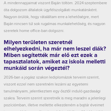
A mindennapjaimat viszont Baján töltöm. 2024 szeptembere
óta dolgozom általatok ügyfélszolgálati munkatársként.
Nagyon örülök, hogy rátaláltam erre a lehetőségre, mert
Baján nincsen túl sok rugalmas munkalehetőség, és nagyon
szeretek home office-ban dolgozni.
Milyen területen szeretnél
elhelyezkedni, ha már nem leszel diák?
Miben segítették már elő ezt ezek a
tapasztalatok, amiket az iskola melletti
munkáid során végeztél?
2026-ban a jogász szakon lediplomázok terveim szerint,
viszont ezzel nem szeretném lezárni az egyetemi
tanulmányaim, jelentkeztem egy ősztől induló gazdasági
szakra. Terveim szerint szeretnék is meg maradni a jelenlegi
pozíciómban, illetve mellette elkezdeném a bojtár éveimet