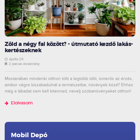
Zöld a négy fal között? - útmutató kezdő lakás-
kertészeknek
április 29.
2 perces olvasmány
Mostanában mindenki otthon tölti a legtöbb időt, ismerős az érzés,
amikor végre kiszabadulnál a természetbe, növények közé? Ehhez
még a lábadat sem kell kitenned, nevelj szobanövényeket otthon!
Elolvasom
Mobil Depó