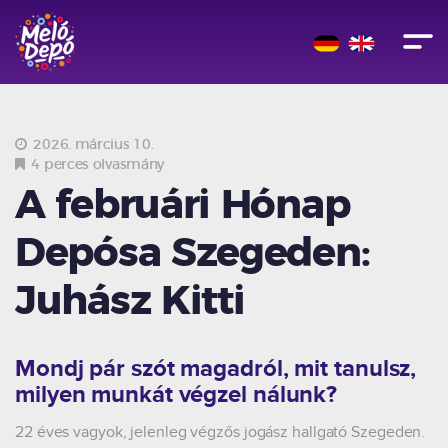
2026. március 10.
4 perces olvasmány
A februári Hónap
Depósa Szegeden:
Juhász Kitti
Mondj pár szót magadról, mit tanulsz,
milyen munkát végzel nálunk?
22 éves vagyok, jelenleg végzős jogász hallgató Szegeden.