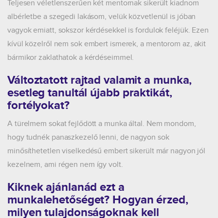
Teljesen véletlenszerűen két mentornak sikerült kiadnom
albérletbe a szegedi lakásom, velük közvetlenül is jóban
vagyok emiatt, sokszor kérdésekkel is fordulok feléjük. Ezen
kívül közelről nem sok embert ismerek, a mentorom az, akit
bármikor zaklathatok a kérdéseimmel.
Változtatott rajtad valamit a munka,
esetleg tanultál újabb praktikát,
fortélyokat?
A türelmem sokat fejlődött a munka által. Nem mondom,
hogy tudnék panaszkezelő lenni, de nagyon sok
minősíthetetlen viselkedésű embert sikerült már nagyon jól
kezelnem, ami régen nem így volt.
Kiknek ajánlanád ezt a
munkalehetőséget? Hogyan érzed,
milyen tulajdonságoknak kell