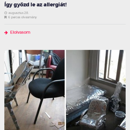
Így győzd le az allergiát!
augusztus 28.
6 perces olvasmány
Elolvasom