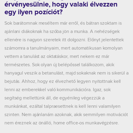
érvényesülnie, hogy valaki élvezzen
egy ilyen pozíciót?
Sok barátomnak meséltem már erről, és bátran szoktam is
ajánlani diákoknak ha szóba jön a munka. A nehézségek
ellenére is nagyon szeretek itt dolgozni. Előnyt jelentettek
számomra a tanulmányaim, mert automatikusan komolyan
vettem a tanulást az oktatáskor, mert nekem ez már
természetes. Sok olyan új belépőssel találkozom, akik
hanyagul veszik a betanulást, majd sokaknak nem is sikerül a
bejutás. Ahhoz, hogy ez élvezhető legyen nyitottnak kell
lenni az emberekkel való kommunikációra. Igaz, sok
segítség mellettünk áll, de egyénileg végezzük a
munkánkat, ezáltal talpraesettnek is kell lenni valamilyen
szinten. Nem ajánlanám azoknak, akik semmilyen motivációt
nem éreznek az önálló, home office-os munkavégzésre.