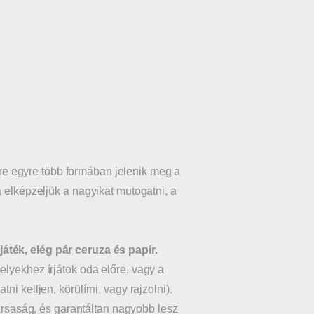
vre egyre több formában jelenik meg a
a elképzeljük a nagyikat mutogatni, a
ték, elég pár ceruza és papír.
elyekhez írjátok oda előre, vagy a
i kelljen, körülírni, vagy rajzolni).
társaság, és garantáltan nagyobb lesz