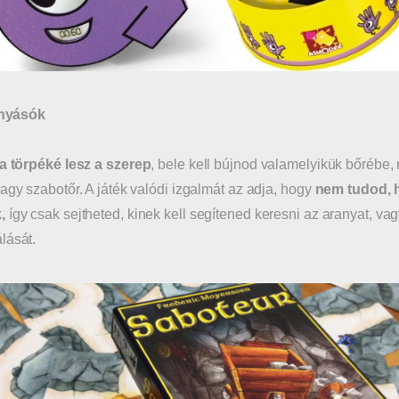
nyásók
a törpéké lesz a szerep
, bele kell bújnod valamelyikük bőrébe
vagy szabotőr. A játék valódi izgalmát az adja, hogy
nem tudod, 
,
így csak sejtheted, kinek kell segítened keresni az aranyat, v
lását.