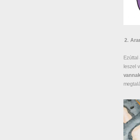
2.
Ara
Ezúttal
leszel 
vannak
megtalá