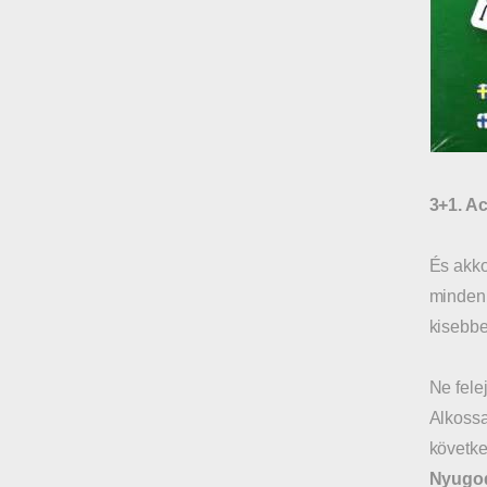
3+1. Ac
És akk
minden 
kisebbek
Ne fele
Alkossa
követke
Nyugod