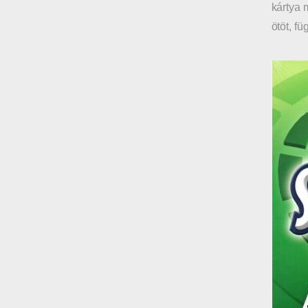
kártya 
ötöt, f