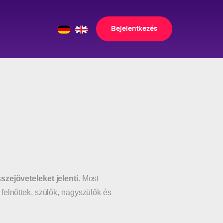
Bejelentkezés
zejöveteleket jelenti.
Most
, felnőttek, szülők, nagyszülők és