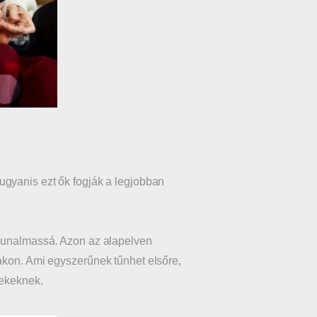
 ugyanis ezt ők fogják a legjobban
n unalmassá. Azon az alapelven
ákon. Ami egyszerűnek tűnhet elsőre,
rekeknek.