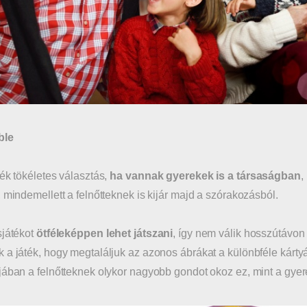
ble
ték tökéletes választás,
ha vannak gyerekek is a társaságban
,
, mindemellett a felnőtteknek is kijár majd a szórakozásból.
sjátékot
ötféleképpen lehet játszani
, így nem válik hosszútávo
 a játék, hogy megtaláljuk az azonos ábrákat a különbféle kárty
jában a felnőtteknek olykor nagyobb gondot okoz ez, mint a gye