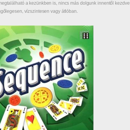
megtalálható a kezünkben is, nincs más dolgunk innentől kezdve m
üggőlegesen, vízszintesen vagy átlóban.