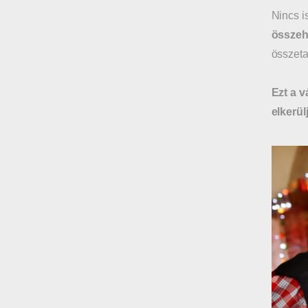
Nincs i
összeh
összeta
Ezt a v
elkerül