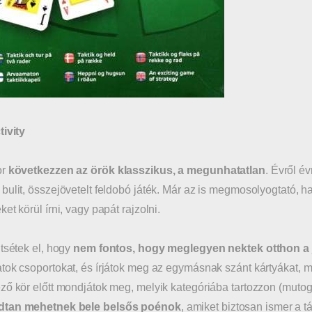
tivity
or
következzen az örök klasszikus, a megunhatatlan
. Évről é
bulit, összejövetelt feldobó játék. Már az is megmosolyogtató, h
et körül írni, vagy papát rajzolni.
jtsétek el, hogy
nem fontos, hogy meglegyen nektek otthon a já
tok csoportokat, és írjátok meg az egymásnak szánt kártyákat, m
ző kör előtt mondjátok meg, melyik kategóriába tartozzon (mutogatn
tan mehetnek bele belsős poénok
, amiket biztosan ismer a 