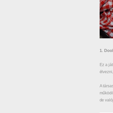
1.
Doo
Ez a já
élvezni
A társa
működik
de való