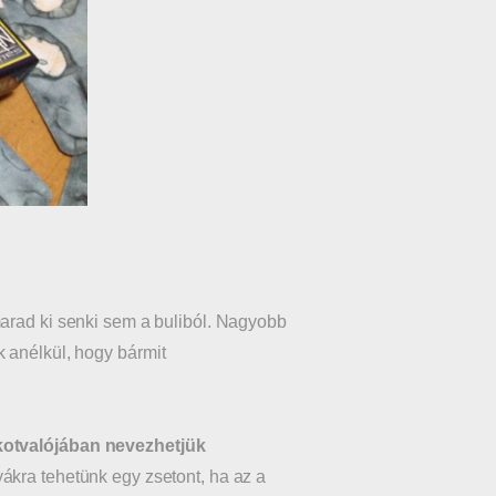
rad ki senki sem a buliból. Nagyobb
 anélkül, hogy bármit
ékotvalójában nevezhetjük
yákra tehetünk egy zsetont, ha az a