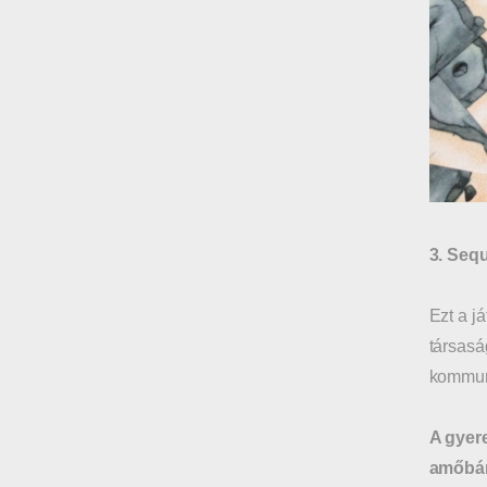
3. Seq
Ezt a j
társasá
kommuni
A gyere
amőbán