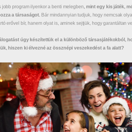
s jobb program ilyenkor a benti melegben
, mint egy kis játék, 
ozza a társaságot.
Bár mindannyian tudjuk, hogy nemcsak olyan 
rtó erővel bír, hanem olyat is, aminek sejtjük, hogy garantáltan 
álogatást úgy készítettük el a különböző társasjátékokból, ho
jük, hiszen ki élvezné az össznépi veszekedést a fa alatt?