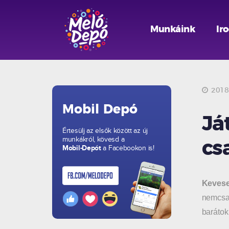
Munkáink
Ir
2018.
Mobil Depó
Já
Értesülj az elsők között az új
munkákról, kövesd a
cs
Mobil-Depót
a Facebookon is!
Keveseb
nemcsak
barátok