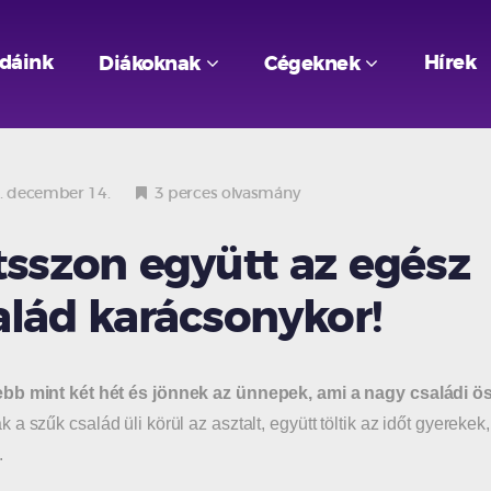
odáink
Hírek
Diákoknak
Cégeknek
 december 14.
3 perces olvasmány
tsszon együtt az egész
alád karácsonykor!
b mint két hét és jönnek az ünnepek, ami a nagy családi öss
 a szűk család üli körül az asztalt, együtt töltik az időt gyerekek
.