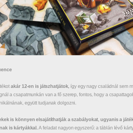
uence
átékot
akár 12-en is játszhatjátok,
így egy nagy családnál sem ma
gnál a csapatmunkán van a fő szerep, fontos, hogy a csapattagok
kálnának, együtt tudjanak dolgozni.
kek is könnyen elsajátíthatják a szabályokat, ugyanis a ját
ak is kártyákkal.
A feladat nagyon egyszerű: a táblán lévő kárt