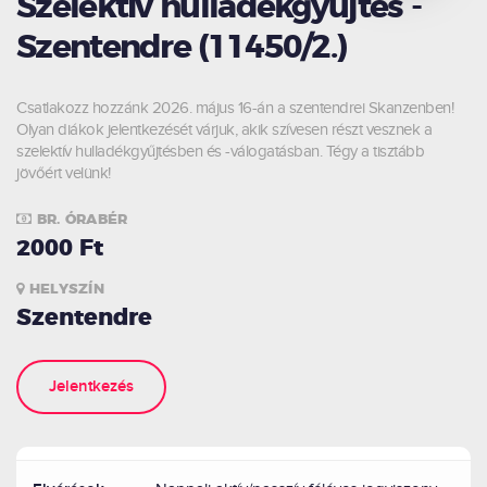
Szelektív hulladékgyűjtés -
Szentendre (11450/2.)
Csatlakozz hozzánk 2026. május 16-án a szentendrei Skanzenben!
Olyan diákok jelentkezését várjuk, akik szívesen részt vesznek a
szelektív hulladékgyűjtésben és -válogatásban. Tégy a tisztább
jövőért velünk!
BR. ÓRABÉR
2000 Ft
HELYSZÍN
Szentendre
Jelentkezés