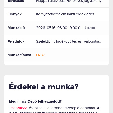
Elvárások
Nappali aktív/passzív féléves jogviszony.
Előnyök
Környezetvédelem iránti érdeklődés.
Munkaidő
2026. 05.16. 08:00-19:00 óra között.
Feladatok
Szelektív hulladékgyűjtés és -válogatás.
Munka típusa
Fizikai
Érdekel a munka?
Még nincs Depó felhasználód?
, és töltsd ki a formban szereplő adatokat. A
Jelentkezz