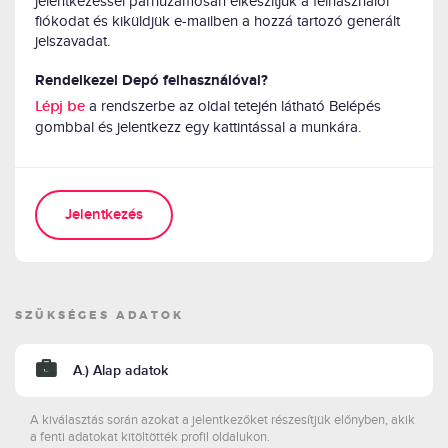
jelentkezéssel párhuzamosan elkészítjük a felhasználói
fiókodat és kiküldjük e-mailben a hozzá tartozó generált
jelszavadat.
Rendelkezel Depó felhasználóval?
a rendszerbe az oldal tetején látható Belépés
Lépj be
gombbal és jelentkezz egy kattintással a munkára.
Jelentkezés
SZÜKSÉGES ADATOK
A.) Alap adatok
A kiválasztás során azokat a jelentkezőket részesítjük előnyben, akik
a fenti adatokat kitöltötték profil oldalukon.