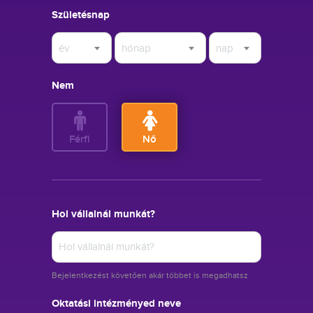
Születésnap
év
hónap
nap
Nem
Férfi
Nő
Hol vállalnál munkát?
Bejelentkezést követően akár többet is megadhatsz
Oktatási intézményed neve