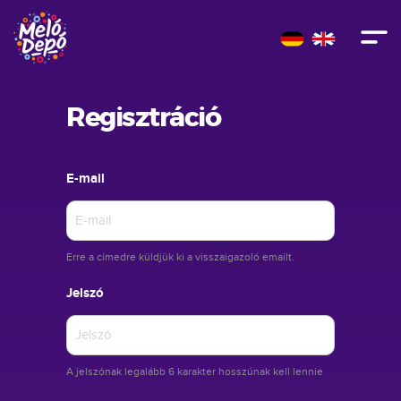
Regisztráció
E-mail
Erre a címedre küldjük ki a visszaigazoló emailt.
Jelszó
A jelszónak legalább 6 karakter hosszúnak kell lennie