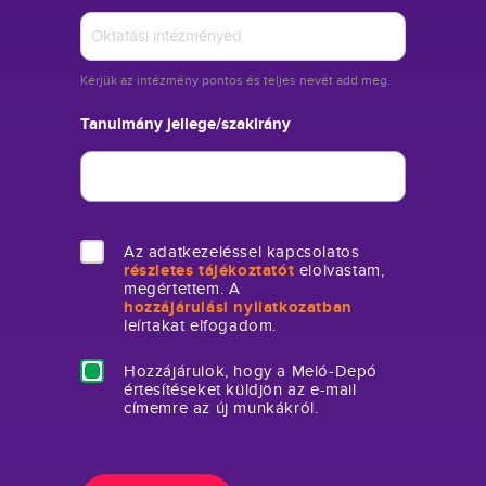
Kérjük az intézmény pontos és teljes nevét add meg.
Tanulmány jellege/szakirány
Az adatkezeléssel kapcsolatos
részletes tájékoztatót
elolvastam,
megértettem. A
hozzájárulási nyilatkozatban
leírtakat elfogadom.
Hozzájárulok, hogy a Meló-Depó
értesítéseket küldjön az e-mail
címemre az új munkákról.