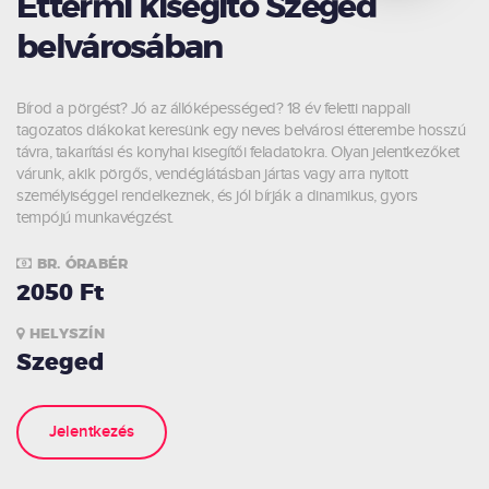
Éttermi kisegítő Szeged
belvárosában
Bírod a pörgést? Jó az állóképességed? 18 év feletti nappali
tagozatos diákokat keresünk egy neves belvárosi étterembe hosszú
távra, takarítási és konyhai kisegítői feladatokra. Olyan jelentkezőket
várunk, akik pörgős, vendéglátásban jártas vagy arra nyitott
személyiséggel rendelkeznek, és jól bírják a dinamikus, gyors
tempójú munkavégzést.
BR. ÓRABÉR
2050 Ft
HELYSZÍN
Szeged
Jelentkezés