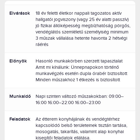
Elvárások
18 év feletti életkor nappali tagozatos aktív
hallgatói jogviszony (vagy 25 év alatti passzív)
jó fizikai állóképesség megbízhatóság pörgős,
vendéglátós szemléletű személyiség minimum
3 műszak vállalása hetente havonta 2 hétvégi
ráérés
Előnyök
Hasonló munkakörben szerzett tapasztalat
Amit mi kínálunk: Ünnepnapokon történő
munkavégzés esetén dupla órabér biztosított
Minden műszakhoz 1 étkezés is biztosított
Munkaidő
Napi szinten változó műszakokban: 09:00–
16:00 16:00–22:00 16:00–23:00
Feladatok
Az étterem konyhájának és vendégtérhez
kapcsolódó belső területeinek tisztán tartása,
mosogatás, takarítás, valamint alap konyhai
kisegítői feladatok ellátása.