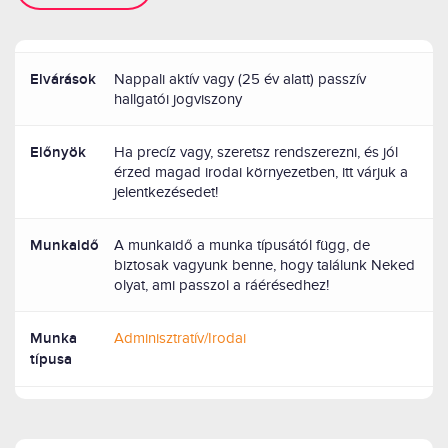
Elvárások
Nappali aktív vagy (25 év alatt) passzív
hallgatói jogviszony
Előnyök
Ha precíz vagy, szeretsz rendszerezni, és jól
érzed magad irodai környezetben, itt várjuk a
jelentkezésedet!
Munkaidő
A munkaidő a munka típusától függ, de
biztosak vagyunk benne, hogy találunk Neked
olyat, ami passzol a ráérésedhez!
Munka
Adminisztratív/Irodai
típusa