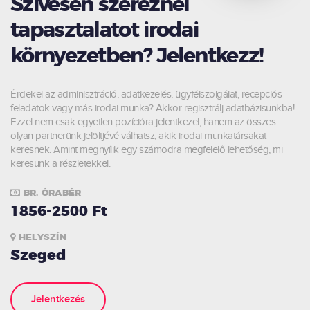
Szívesen szereznél
tapasztalatot irodai
környezetben? Jelentkezz!
Érdekel az adminisztráció, adatkezelés, ügyfélszolgálat, recepciós
feladatok vagy más irodai munka? Akkor regisztrálj adatbázisunkba!
Ezzel nem csak egyetlen pozícióra jelentkezel, hanem az összes
olyan partnerünk jelöltjévé válhatsz, akik irodai munkatársakat
keresnek. Amint megnyílik egy számodra megfelelő lehetőség, mi
keresünk a részletekkel.
BR. ÓRABÉR
1856-2500 Ft
HELYSZÍN
Szeged
Jelentkezés