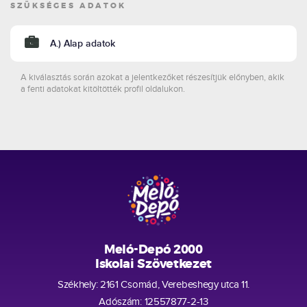
SZÜKSÉGES ADATOK
A.) Alap adatok
A kiválasztás során azokat a jelentkezőket részesítjük előnyben, akik
a fenti adatokat kitöltötték profil oldalukon.
Meló-Depó 2000
Iskolai Szövetkezet
Székhely: 2161 Csomád, Verebeshegy utca 11.
Adószám: 12557877-2-13