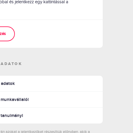
al és jelentkezz egy kattintással a
zés
 ADATOK
p adatok
. munkavállalói
. tanulmányi
rán azokat a jelentkezőket részesítjük előnyben, akik a