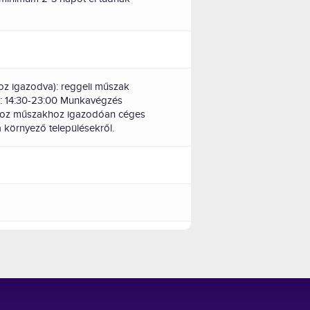
oz igazodva): reggeli műszak
k: 14:30-23:00 Munkavégzés
áshoz műszakhoz igazodóan céges
a környező településekről.