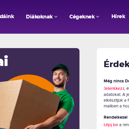
odáink
Hírek
Diákoknak
Cégeknek
Érdek
Még nincs D
, 
Jelentkezz
adatokat. A 
elkészítjük a 
mailben a hoz
Rendelkezel 
a ren
Lépj be