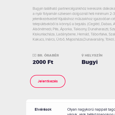
Bugyin található partnercégünkhöz keresünk diákok
a nyár folyamán szívesen dolgoznál heti minimum 2-3 
jelentkezésedet! Kijutáshoz műszakhoz igazodóan cég
településekből is könnyű a bejutás. (Cegléd, Dabas, A
Alsónémedi, Pilis, Áporka, Taksony, Dunaharaszti, S
Kiskunlacháza, Ladánybene, Hernád, Táborfalva, Szal
Kakucs, Inárcs, Ürbő, Majosháza,Dunavarsány, Tököl,
BR. ÓRABÉR
HELYSZÍN
2000 Ft
Bugyi
Jelentkezés
Elvárások
Olyan nagykorú nappali tago
várjuk, akik hétköznapokon