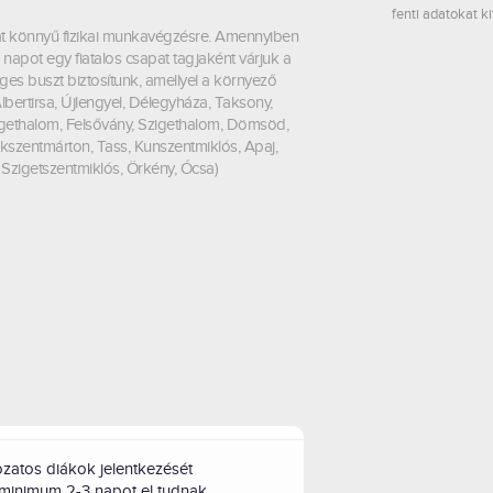
fenti adatokat ki
at könnyű fizikai munkavégzésre. Amennyiben
napot egy fiatalos csapat tagjaként várjuk a
es buszt biztosítunk, amellyel a környező
lbertirsa, Újlengyel, Délegyháza, Taksony,
zigethalom, Felsővány, Szigethalom, Dömsöd,
kszentmárton, Tass, Kunszentmiklós, Apaj,
 Szigetszentmiklós, Örkény, Ócsa)
zatos diákok jelentkezését
 minimum 2-3 napot el tudnak