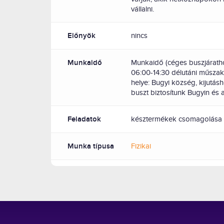
vállalni.
Előnyök
nincs
Munkaidő
Munkaidő (céges buszjárath
06:00-14:30 délutáni műsza
helye: Bugyi község, kijut
buszt biztosítunk Bugyin és 
Feladatok
késztermékek csomagolása
Munka típusa
Fizikai