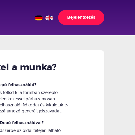
Bejelentkezés
el a munka?
epó felhasználód?
és töltsd ki a formban szereplő
jelentkezéssel párhuzamosan
felhasználói fiókodat és kiküldjük e-
zá tartozó generált jelszavadat.
Depó felhasználóval?
dszerbe az oldal tetején látható