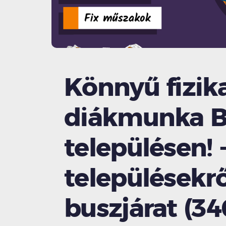
Könnyű fizik
diákmunka B
településen! 
településekr
buszjárat (34