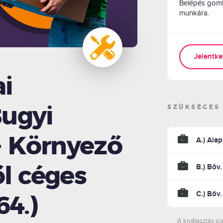
Belépés gombb
munkára.
Jelentke
ai
SZÜKSÉGES
ugyi
- Környező
A.) Ala
B.) Bőv
ől céges
C.) Bőv
64.)
A kiválasztás so