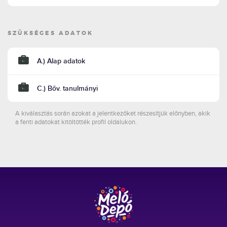
SZÜKSÉGES ADATOK
A.) Alap adatok
C.) Bőv. tanulmányi
A kiválasztás során azokat a jelentkezőket részesítjük előnyben, akik
a fenti adatokat kitöltötték profil oldalukon.