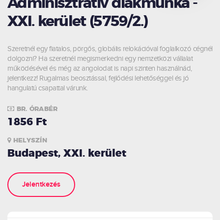
Adminisztratív diákmunka -
XXI. kerület (5759/2.)
Szeretnél egy fiatalos, pörgős, globális relokációval foglalkozó cégnél
dolgozni? Ha szeretnél megismerkedni egy nemzetközi vállalat
működésével és még az angolodat is napi szinten használnád,
jelentkezz! Rugalmas beosztással, fejlődési lehetőséggel és jó
hangulatú csapattal várunk.
BR. ÓRABÉR
1856 Ft
HELYSZÍN
Budapest, XXI. kerület
Jelentkezés