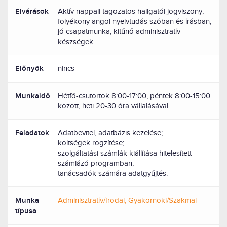
Elvárások
Aktív nappali tagozatos hallgatói jogviszony;
folyékony angol nyelvtudás szóban és írásban;
jó csapatmunka; kitűnő adminisztratív
készségek.
Előnyök
nincs
Munkaidő
Hétfő-csütörtök 8:00-17:00, péntek 8:00-15:00
között, heti 20-30 óra vállalásával.
Feladatok
Adatbevitel, adatbázis kezelése;
költségek rögzítése;
szolgáltatási számlák kiállítása hitelesített
számlázó programban;
tanácsadók számára adatgyűjtés.
Munka
Adminisztratív/Irodai, Gyakornoki/Szakmai
típusa