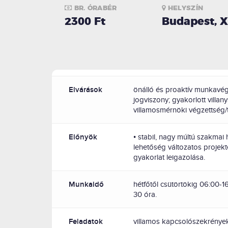
BR. ÓRABÉR
HELYSZÍN
2300 Ft
Budapest, X
Elvárások
önálló és proaktív munkavég
jogviszony; gyakorlott villany
villamosmérnöki végzettség
Előnyök
• stabil, nagy múltú szakmai h
lehetőség változatos projekt
gyakorlat leigazolása.
Munkaidő
hétfőtől csütörtökig 06:00-1
30 óra.
Feladatok
villamos kapcsolószekrénye