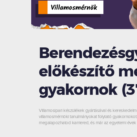
Berendezésgy
előkészítő m
gyakornok (3
Villamosipari készülékek gyártásával és kereskedel
villamosmérnöki tanulmányokat folytató gyakornokot.
megalapozhatod karriered, és már az egyetemi évek 