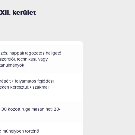
XII. kerület
zés; nappali tagozatos hallgatói
szerelői, technikusi, vagy
/tanulmányok.
áttér; • folyamatos fejlődési
eken keresztül; • szakmai
6:30 között rugalmasan heti 20-
k műhelyben történő