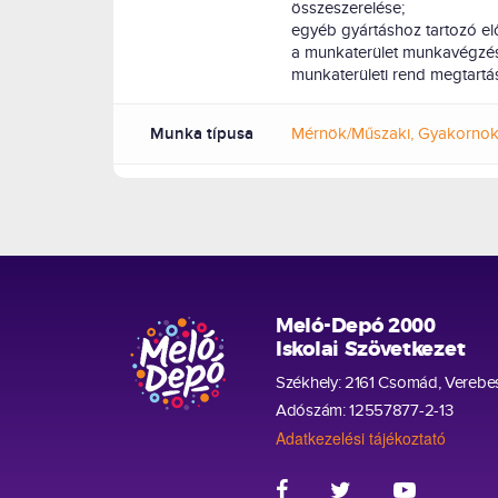
összeszerelése;
egyéb gyártáshoz tartozó el
a munkaterület munkavégzésr
munkaterületi rend megtartá
Munka típusa
Mérnök/Műszaki, Gyakornok
Meló-Depó 2000
Iskolai Szövetkezet
Székhely: 2161 Csomád, Verebes
Adószám: 12557877-2-13
Adatkezelési tájékoztató