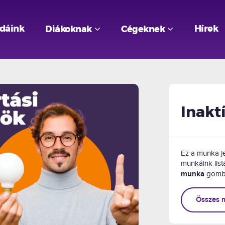
odáink
Hírek
Diákoknak
Cégeknek
Inakt
Ez a munka je
munkáink listá
munka
gomb
Összes 