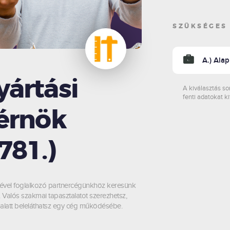
SZÜKSÉGES
A.) Ala
ártási
A kiválasztás so
fenti adatokat ki
érnök
781.)
mével foglalkozó partnercégünkhöz keresünk
 Valós szakmai tapasztalatot szerezhetsz,
alatt beleláthatsz egy cég működésébe.