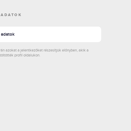
 ADATOK
p adatok
rán azokat a jelentkezőket részesítjük előnyben, akik a
töltötték profil oldalukon.