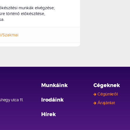
őkészítési munkák elvégzése;
e történő előkészítése,
sa.
i/Szakmai
Munkáink
Cégeknek
Cégünkről
hegy utca 11.
Irodáink
Árajánlat
Hírek