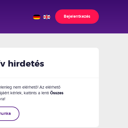
Bejelentkezés
ív hirdetés
lenleg nem elérhető! Az elérhető
jáért kérlek, kattints a lenti
Összes
ra!
munka