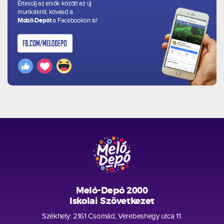
Értesülj az elsők között az új
munkákról, kövesd a
Mobil-Depót
a Facebookon is!
Meló-Depó 2000
Iskolai Szövetkezet
Székhely: 2161 Csomád, Verebeshegy utca 11.