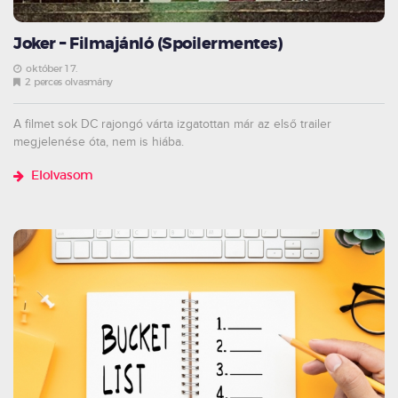
Joker – Filmajánló (Spoilermentes)
október 17.
2 perces olvasmány
A filmet sok DC rajongó várta izgatottan már az első trailer
megjelenése óta, nem is hiába.
Elolvasom