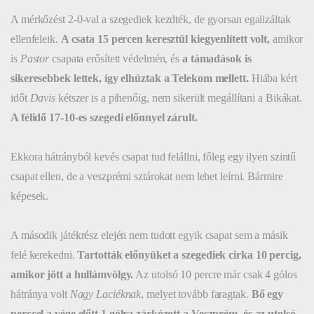
A mérkőzést 2-0-val a szegediek kezdték, de gyorsan egalizáltak
ellenfeleik.
A csata 15 percen keresztül kiegyenlített volt,
amikor
is
Pastor
csapata erősített védelmén, és
a támadások is
sikeresebbek lettek, így elhúztak a Telekom mellett.
Hiába kért
időt
Davis
kétszer is a pihenőig, nem sikerült megállítani a Bikákat.
A félidő 17-10-es szegedi előnnyel zárult.
Ekkora hátrányból kevés csapat tud felállni, főleg egy ilyen szintű
csapat ellen, de a veszprémi sztárokat nem lehet leírni. Bármire
képesek.
A második játékrész elején nem tudott egyik csapat sem a másik
felé kerekedni.
Tartották előnyüket a szegediek cirka 10 percig,
amikor jött a hullámvölgy.
Az utolsó 10 percre már csak 4 gólos
hátránya volt
Nagy Laciéknak
, melyet tovább faragtak.
Bő egy
perccel a vége előtt 1 gólra zárkózott a Veszprém, és az utolsó