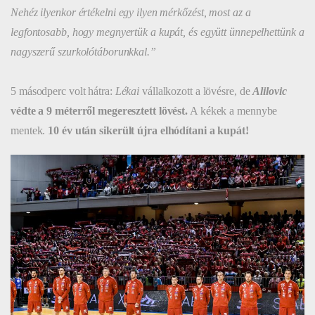
Nehéz ilyenkor értékelni egy ilyen mérkőzést, most az a
legfontosabb, hogy megnyertük a kupát, és együtt ünnepelhettünk a
nagyszerű szurkolótáborunkkal.”
5 másodperc volt hátra:
Lékai
vállalkozott a lövésre, de
Alilovic
védte a 9 méterről megeresztett lövést.
A kékek a mennybe
mentek.
10 év után sikerült újra elhódítani a kupát!