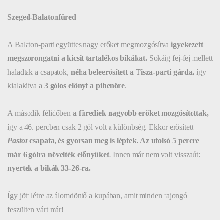
Szeged-Balatonfüred
A Balaton-parti együttes nagy erőket megmozgósítva
igyekezett
megszorongatni a kicsit tartalékos bikákat.
Sokáig fej-fej mellett
haladtak a csapatok,
néha beleerősített a Tisza-parti gárda,
így
kialakítva a
3 gólos előnyt a pihenőre
.
A második félidőben
a fürediek nagyobb erőket mozgósítottak,
így a 46. percben csak 2 gól volt a különbség. Ekkor erősített
Pastor
csapata, és gyorsan meg is léptek. Az utolsó 5 percre
már 6 gólra növelték
előnyüket.
Innen már nem volt visszaút:
nyertek a bikák 33-26-ra.
Így jött létre az álomdöntő a kupában, amit minden rajongó
feszülten várt már!