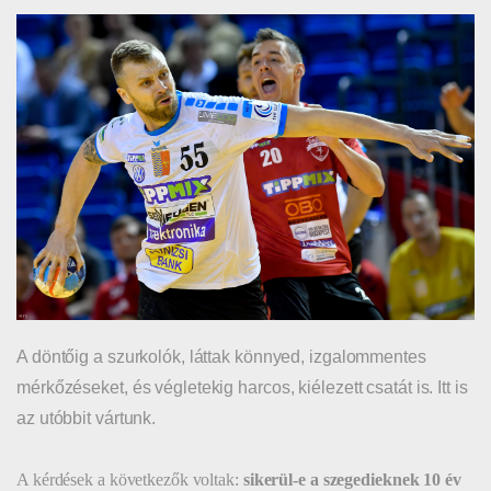
A döntőig a szurkolók, láttak könnyed, izgalommentes
mérkőzéseket, és végletekig harcos, kiélezett csatát is. Itt is
az utóbbit vártunk.
A kérdések a következők voltak:
sikerül-e a szegedieknek 10 év