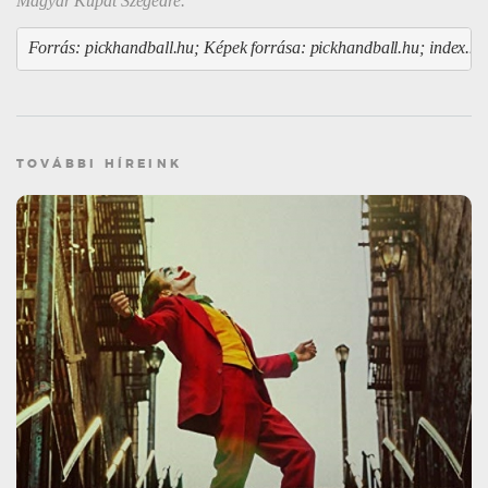
Magyar Kupát Szegedre.”
Forrás: pickhandball.hu; 
Képek forrása: 
pickhandball.hu; index.hu
TOVÁBBI HÍREINK