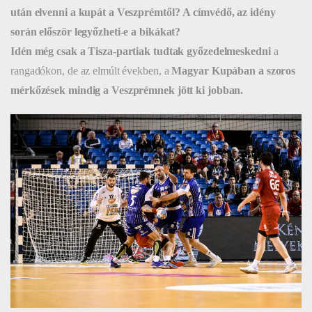
után elvenni a kupát a Veszprémtől?
A címvédő, az idény
során először legyőzheti-e a bikákat?
Idén még csak a Tisza-partiak tudtak győzedelmeskedni
a
rangadókon, de az elmúlt években, a
Magyar Kupában a szoros
mérkőzések mindig a Veszprémnek jött ki jobban.