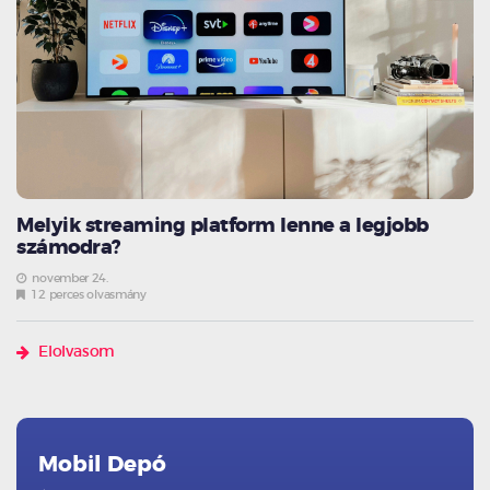
Melyik streaming platform lenne a legjobb
számodra?
november 24.
12 perces olvasmány
Elolvasom
Mobil Depó