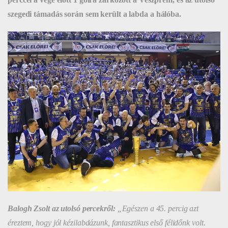
szegedi támadás során sem került a labda a hálóba.
Balogh Zsolt az utolsó percekről:
„Egészen a 45. percig azt
éreztem, hogy jól kézilabdázunk, fantasztikus első félidőnk volt.