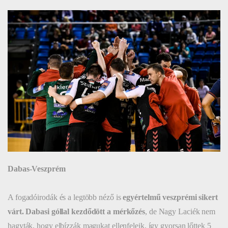
Dabas-Veszprém
A fogadóirodák és a legtöbb néző is
egyértelmű veszprémi sikert
várt.
Dabasi góllal kezdődött a mérkőzés
, de Nagy Laciék nem
hagyták, hogy elbízzák magukat ellenfeleik, így gyorsan lőttek 5