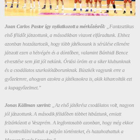
Juan Carlos Pastor így nyilatkozott a mérkőzésről:
„Fantasztikus
első félidőt játszottunk, a másodikban viszont elfáradtunk. Ehhez
azonban hozzátartozik, hogy több játékosunk is sérülése ellenére
játszott ezen a hétvégén és a döntőben, valamint Bánhidi Bence
elvesztése sem jött jól nekünk. Óriási öröm ez a siker klubunknak
és a csodálatos szurkolótáborunknak. Büszkék vagyunk erre a
győzelemre, ahogyan azokra a játékosokra is, akik kiharcolták ezt
a kupagyőzelmet.”
Jonas Källman szerint:
„Az első játékrész csodálatos volt, nagyon
jól játszottunk. A második félidőben többet hibáztunk, emiatt
felzárkózott a Veszprém. A legfontosabb azonban, hogy még ekkor
is kontrollálni tudtuk a pályán történteket, és hazahozhattuk a