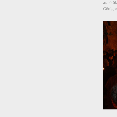
az örök
Görögor