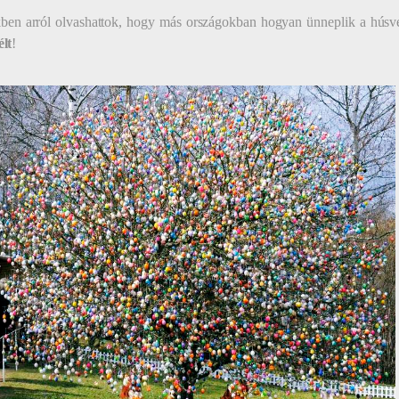
ben arról olvashattok, hogy más országokban hogyan ünneplik a húsvé
élt
!