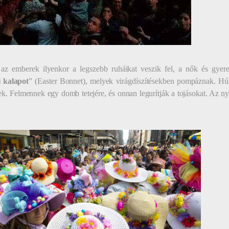
 az emberek ilyenkor a legszebb ruháikat veszik fel, a nők és gyer
i kalapot
” (Easter Bonnet), melyek virágdíszítésekben pompáznak. Hú
k. Felmennek egy domb tetejére, és onnan legurítják a tojásokat. Az nyer,
.