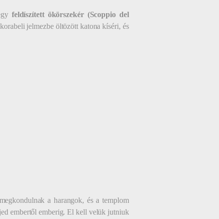
 egy
feldíszített ökörszekér (Scoppio del
korabeli jelmezbe öltözött katona kíséri, és
r megkondulnak a harangok, és a templom
rjed embertől emberig. El kell velük jutniuk