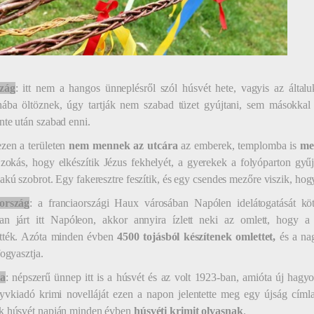
zág
: itt nem a hangos ünneplésről szól húsvét hete, vagyis az általu
hába öltöznek, úgy tartják nem szabad tüzet gyújtani, sem másokkal 
te után szabad enni.
ezen a területen
nem mennek az utcára
az emberek, templomba is
me
Szokás, hogy elkészítik Jézus fekhelyét, a gyerekek a folyóparton gyű
akú szobrot. Egy fakeresztre feszítik, és egy csendes mezőre viszik, h
ország
: a franciaországi Haux városában Napólen idelátogatását kö
ban járt itt Napóleon, akkor annyira ízlett neki az omlett, hogy a 
tték. Azóta minden évben
4500 tojásból készítenek omlettet,
és a na
fogyasztja.
ia
: népszerű ünnep itt is a húsvét és az volt 1923-ban, amióta új h
vkiadó krimi novelláját ezen a napon jelentette meg egy újság címlap
k húsvét napján minden évben
húsvéti krimit olvasnak
.