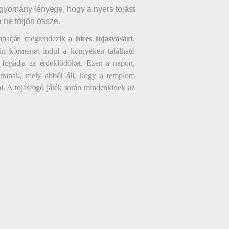
agyomány lényege, hogy a nyers tojást
a ne törjön össze.
mbatján megrendezik a
híres tojásvásárt
.
án körmenet indul a környéken található
r fogadja az érdeklődőket. Ezen a napon,
artanak, mely abból áll, hogy a templom
álni. A tojásfogó játék során mindenkinek az