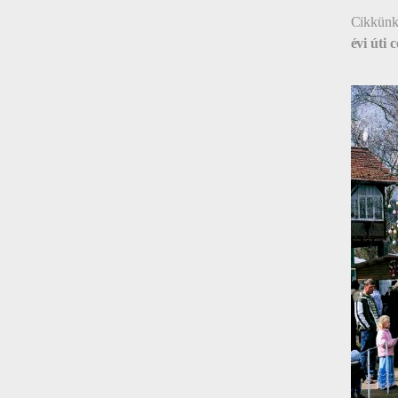
Cikkünk
évi úti c