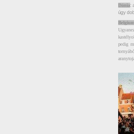
Dánia
:
úgy dob
Belgiu
Ugyanez
kastély
pedig m
tornyábó
aranytoj