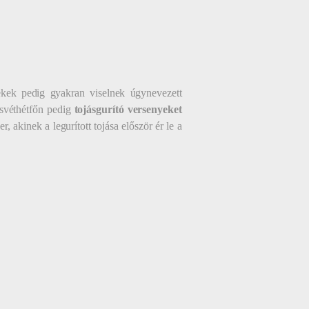
ekek pedig gyakran viselnek úgynevezett
svéthétfőn pedig
tojásgurító versenyeket
 akinek a legurított tojása először ér le a