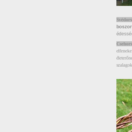
Svédors
boszor
édesség
Csehor
elfeneke
életerőn
szalagok