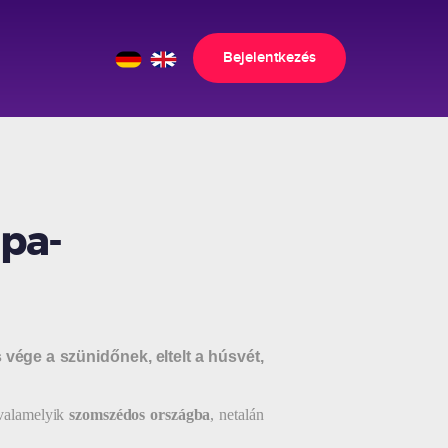
Bejelentkezés
ópa-
s vége a szünidőnek, eltelt a húsvét,
k valamelyik
szomszédos országba
, netalán