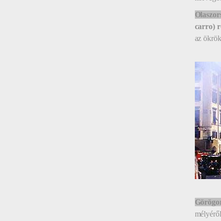
Olaszor
carro) 
az ökröke
Görögo
mélyéről