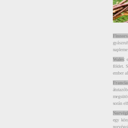
Finnors
gyászru
naplemen
Wales
: 
földet. 
ember al
Francia
átutazó
megsütö
során el
Norvég
egy köny
norvégo