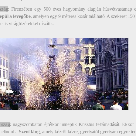
szág
: Firenzében egy 500 éves hagyomány alapján húsvétvasárnap
repül a levegőbe
, amelyen egy 9 méteres kosár található. A szekeret 150 
t is virágfüzérekkel díszítik.
rszág
: nagyszombaton éjfélkor ünneplik Krisztus feltámadását. Ekko
 elindul a
Szent láng
, amely kézről kézre, gyertyától gyertyára egyre te