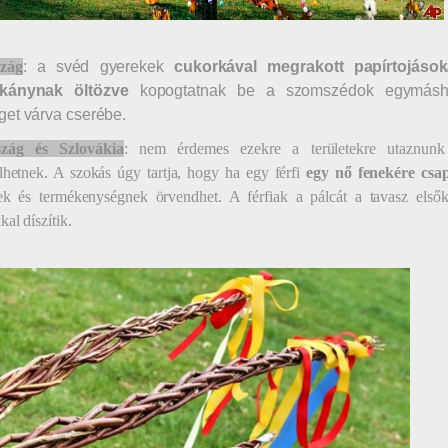
zág
: a svéd gyerekek
cukorkával megrakott papírtojások
kánynak öltözve
kopogtatnak be a szomszédok egymáshoz
et várva cserébe.
szág és Szlovákia
: nem érdemes ezekre a területekre utaznunk
lhetnek. A szokás úgy tartja, hogy ha egy férfi
egy nő fenekére csa
ek és termékenységnek örvendhet. A férfiak a pálcát a tavasz elsőké
kal díszítik.