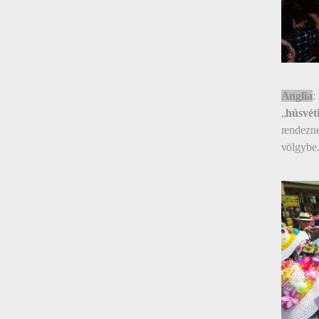
Anglia
:
„
húsvét
rendezne
völgybe