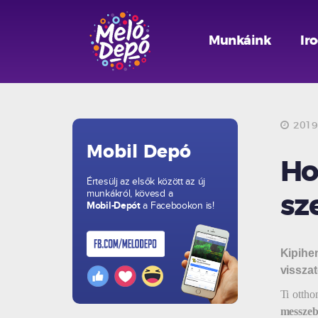
Munkáink
Ir
2019. 
Mobil Depó
Ho
Értesülj az elsők között az új
munkákról, kövesd a
sz
Mobil-Depót
a Facebookon is!
Kipihe
vissza
Ti ottho
messzeb