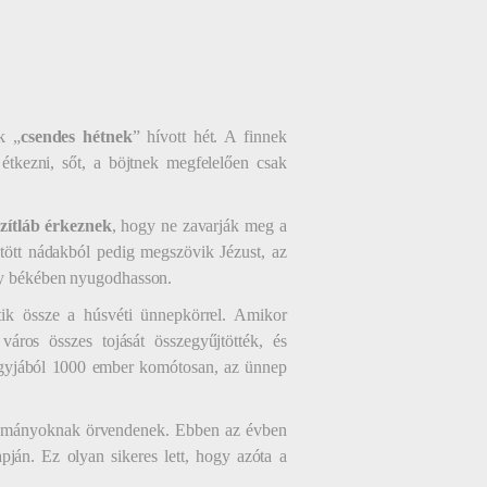
k „
csendes hétnek
” hívott hét. A finnek
étkezni, sőt, a böjtnek megfelelően csak
zítláb érkeznek
, hogy ne zavarják meg a
jtött nádakból pedig megszövik Jézust, az
ogy békében nyugodhasson.
tik össze a húsvéti ünnepkörrel. Amikor
város összes tojását összegyűjtötték, és
gyjából 1000 ember komótosan, az ünnep
agyományoknak örvendenek. Ebben az évben
ján. Ez olyan sikeres lett, hogy azóta a