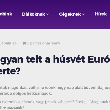
odáink
Hírek
Diákoknak
Cégeknek
április 23.
5 perces olvasmány
gyan telt a húsvét Eur
erte?
ntük magunkat
, volt is rá időnk négy nap alatt bőven! Sajno
tértek a dolgos hétköznapok.
n élveztétek a pihenést, vagy jártatok valamerre? Esetleg ellátogattato
bre utaztatok
?