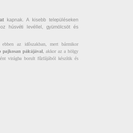
at
kapnak. A kisebb településeken
 húsvéti levéllel, gyümölcsöt és
 ebben az időszakban, mert bármikor
p pajkosan pálcájával
, akkor az a hölgy
nt virágba borult fűzfájából készítik és