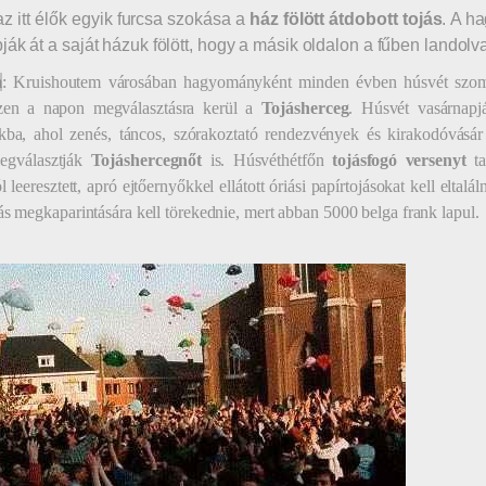
 az itt élők egyik furcsa szokása a
ház fölött átdobott tojás
. A h
ják át a saját házuk fölött, hogy a másik oldalon a fűben landolv
m
: Kruishoutem városában hagyományként minden évben húsvét szo
en a napon megválasztásra kerül a
Tojásherceg
. Húsvét vasárnapj
okba, ahol zenés, táncos, szórakoztató rendezvények és kirakodóvásá
egválasztják
Tojáshercegnőt
is. Húsvéthétfőn
tojásfogó versenyt
t
l leeresztett, apró ejtőernyőkkel ellátott óriási papírtojásokat kell eltal
ás megkaparintására kell törekednie, mert abban 5000 belga frank lapul.