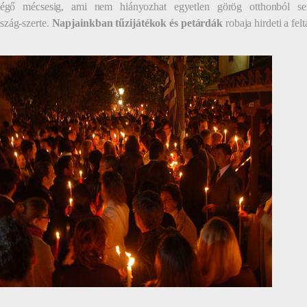
égő mécsesig, ami nem hiányozhat egyetlen görög otthonból sem
szág-szerte.
Napjainkban tűzijátékok és petárdák
robaja hirdeti a fe