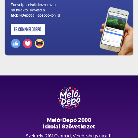
Értesülj az elsők között az új
munkákról, kövesd a
Mobil-Depót
a Facebookon is!
Meló-Depó 2000
Iskolai Szövetkezet
Székhely: 2161 Csomád, Verebeshegy utca 11.