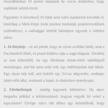
összeállításban 10 pontot mutatunk be vicces köntösben, hogy
segítsünk nektek kicsit.
Figyelem! A következő 10 hibát nem valós karakterek követték el,
kizárólag a Meló-Depó iroda piszkos fantáziájú projektvezetőinek
szüleményei, a valósággal történő bármilyen egyezés a véletlen
műve.
1. Jó fénykép
– ez azt jelenti, hogy ne olyan szelfiket küldj, amit a
Facebookról lőttél, és puszit küldesz rajta a nagyvilágnak. Továbbá
az sem kifizetődő, ha egy féloldalas fekete-fehér tablóképről
mosolyogsz, ami bár anno szép volt, egy önéletrajzban már túlzás.
Egy olyan kép kell, ami belefér egy 3x3-as négyzetbe, semleges
háttér előtt állsz, rendezett a hajad, és diszkréten mosolyogsz.
2. Elérhetőségek
– mindig legyenek feltüntetve. Ha nincs
megadva például a telefonszámod, hogyan vegyék fel veled a
kapcsolatot? Elvégre nincs rád állítva egy kémműhold, hogy