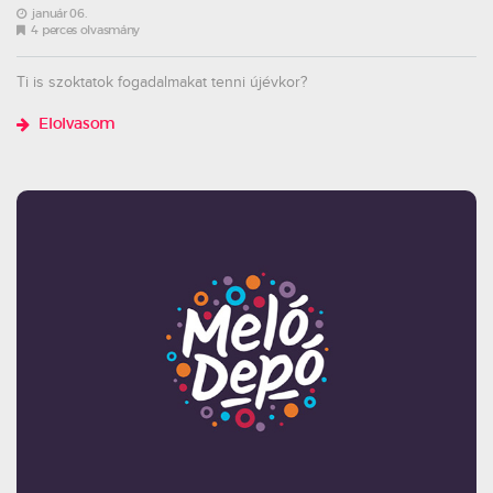
január 06.
4 perces olvasmány
Ti is szoktatok fogadalmakat tenni újévkor?
Elolvasom