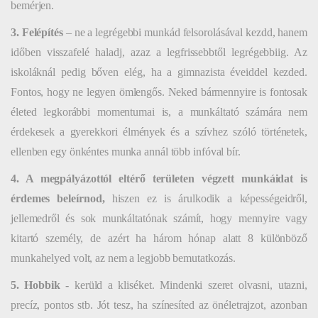
bemérjen.
3. Felépítés
– ne a legrégebbi munkád felsorolásával kezdd, hanem
időben visszafelé haladj, azaz a legfrissebbtől legrégebbiig. Az
iskoláknál pedig bőven elég, ha a gimnazista éveiddel kezded.
Fontos, hogy ne legyen ömlengős. Neked bármennyire is fontosak
életed legkorábbi momentumai is, a munkáltató számára nem
érdekesek a gyerekkori élmények és a szívhez szóló történetek,
ellenben egy önkéntes munka annál több infóval bír.
4. A megpályázottól eltérő területen végzett munkáidat is
érdemes beleírnod,
hiszen ez is árulkodik a képességeidről,
jellemedről és sok munkáltatónak számít, hogy mennyire vagy
kitartó személy, de azért ha három hónap alatt 8 különböző
munkahelyed volt, az nem a legjobb bemutatkozás.
5. Hobbik
- kerüld a kliséket. Mindenki szeret olvasni, utazni,
precíz, pontos stb. Jót tesz, ha színesíted az önéletrajzot, azonban