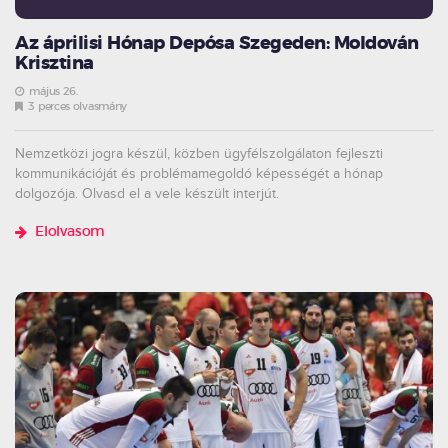
Az áprilisi Hónap Depósa Szegeden: Moldován
Krisztina
május 26.
3 perces olvasmány
Nemzetközi jogra készül, közben ügyfélszolgálaton fejleszti
kommunikációját és problémamegoldó képességét a hónap
dolgozója. Olvasd el a vele készült interjút.
Elolvasom