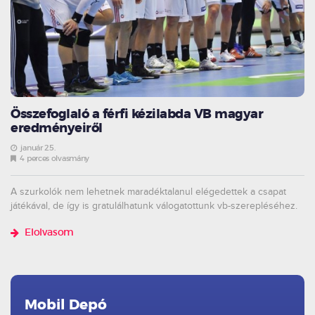
Összefoglaló a férfi kézilabda VB magyar
eredményeiről
január 25.
4 perces olvasmány
A szurkolók nem lehetnek maradéktalanul elégedettek a csapat
játékával, de így is gratulálhatunk válogatottunk vb-szerepléséhez.
Elolvasom
Mobil Depó