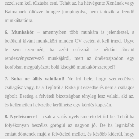
ezzel sem kell túlzásba esni. Tehát az, ha hétvégente Xenának vagy
Batmannek öltözve bungee jumpingolsz, nem tartozik a leendő
munkáltatódra.
6. Munkakör
– amennyiben több munkára is jelentkezel, a
betölteni kívánt munkakört minden CV esetén át kell írnod. Ugye
te sem szeretnéd, ha azért csúsznál le például álmaid
rendezvényszervező munkájáról, mert az önéletrajzodon egy
korábban megpályázott bolti kisegítő munkakör szerepel?
7. Soha ne állíts valótlant!
Ne írd bele, hogy szenvedélyes
csillagász vagy, ha a Tejútról a Riska jut eszedbe és nem a csillagos
égbolt. Esetleg a felvételi bizottságban tényleg lesz valaki, aki az,
és kellemetlen helyzetbe kerülhetsz egy kérdés kapcsán.
8. Nyelvismeret
– csak a valós nyelvismeretedet írd be. Tehát ha
folyékonyan beszélsz görögül az nagyon jó. De ha leginkább
emiatt döntenek majd a felvételed mellett, és később kiderül, hogy