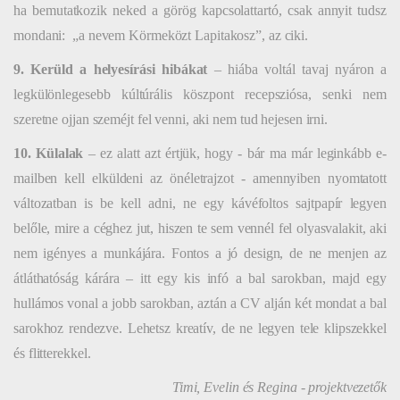
ha bemutatkozik neked a görög kapcsolattartó, csak annyit tudsz
mondani:
„a nevem
Körmeközt Lapitakosz”
, az ciki.
9. Kerüld a helyesírási hibákat
– hiába voltál tavaj nyáron a
legkülönlegesebb kúltúrális köszpont recepsziósa, senki nem
szeretne ojjan szeméjt fel venni, aki nem tud hejesen irni.
10. Külalak
– ez alatt azt értjük, hogy - bár ma már leginkább e-
mailben kell elküldeni az önéletrajzot - amennyiben nyomtatott
változatban is be kell adni, ne egy kávéfoltos sajtpapír legyen
belőle, mire a céghez jut, hiszen te sem vennél fel olyasvalakit, aki
nem igényes a munkájára. Fontos a jó design, de ne menjen az
átláthatóság kárára – itt egy kis infó a bal sarokban, majd egy
hullámos vonal a jobb sarokban, aztán a CV alján két mondat a bal
sarokhoz rendezve. Lehetsz kreatív, de ne legyen tele klipszekkel
és flitterekkel.
Timi, Evelin és Regina - projektvezetők