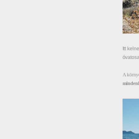
Itt kel
óvatosa
A környe
mindenki