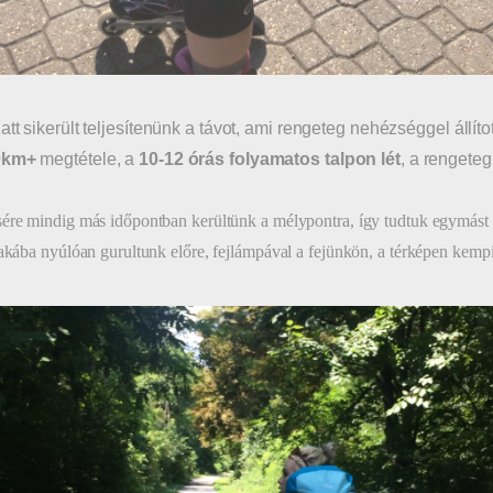
att sikerült teljesítenünk a távot, ami rengeteg nehézséggel állít
0km+
megtétele, a
10-12 órás folyamatos talpon lét
, a rengete
ére mindig más időpontban kerültünk a mélypontra, így tudtuk egymást 
zakába nyúlóan gurultunk előre, fejlámpával a fejünkön, a térképen kemp