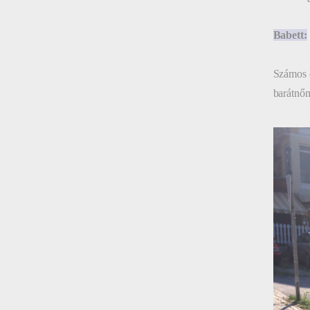
Babett:
Számos c
barátnőm