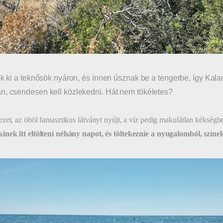
nek ki a teknősök nyáron, és innen úsznak be a tengerbe, így Kala
n, csendesen kell közlekedni. Hát nem tökéletes?
zet, az öböl fantasztikus látványt nyújt, a víz pedig makulátlan kékségb
nek itt eltölteni néhány napot, és töltekeznie a nyugalomból, színekb