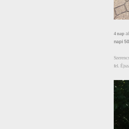
4
nap
al
napi 5
Szerencs
fel. Éjs