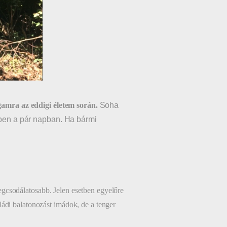
amra az eddigi életem során.
Soha
bben a pár napban. Ha bármi
gcsodálatosabb. Jelen esetben egyelőre
ádi balatonozást imádok, de a tenger