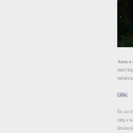
Azon a 
nem fog
nehézsé
Lilla:
Én azt m
még a ta
látványá