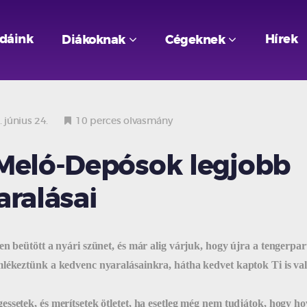
odáink
Hírek
Diákoknak
Cégeknek
 június 24.
10 perces olvasmány
Meló-Depósok legjobb
aralásai
en beütött a nyári szünet, és már alig várjuk, hogy újra a tengerpar
mlékeztünk a kedvenc nyaralásainkra, hátha kedvet kaptok Ti is va
essetek, és merítsetek ötletet, ha esetleg még nem tudjátok, hogy h