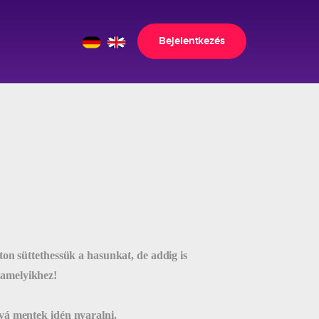
Bejelentkezés
ton süttethessük a hasunkat, de addig is
lamelyikhez!
ová mentek idén nyaralni.