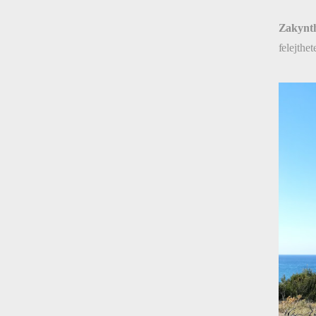
Zakynth
felejthet