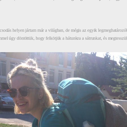
sodás helyen jártam már a világban, de mégis az egyik legmeghatározó
mel úgy döntöttük, hogy felkötjük a hátunkra a sátrunkat, és megtessz