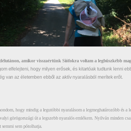
délutánon, amikor visszaértünk Siófokra voltam a legbüszkébb mag
om elfelejteni, hogy milyen erősek, és kitartóak tudtunk lenni e
g van az életemben ebből az aktív nyaralásból merítek erőt.
ondom, hogy mindig a legutóbbi nyaralásom a legmeghatározóbb és a le
valyi görögországi út a legszebb nyaralós emlékem. Nyilván minden csal
t semmi sem pótolhatja.