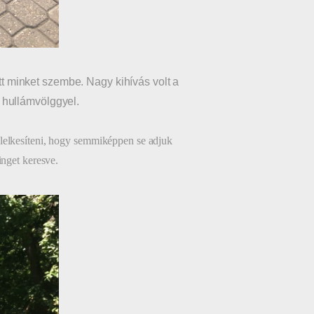
ott minket szembe. Nagy kihívás volt a
g hullámvölggyel.
lelkesíteni, hogy semmiképpen se adjuk
inget keresve.