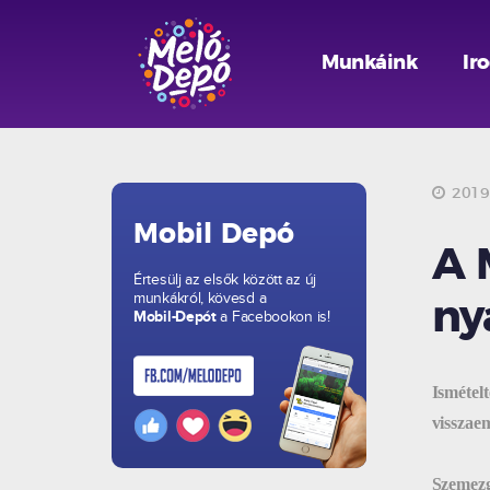
Munkáink
Ir
2019.
Mobil Depó
A 
Értesülj az elsők között az új
munkákról, kövesd a
ny
Mobil-Depót
a Facebookon is!
Ismételt
visszae
Szemezg