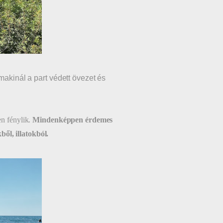
makinál a part védett övezet és
en fénylik.
Mindenképpen érdemes
ől, illatokból.