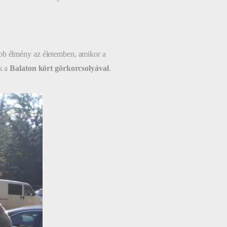
bb élmény az életemben, amikor a
ük a
Balaton kört görkorcsolyával
.