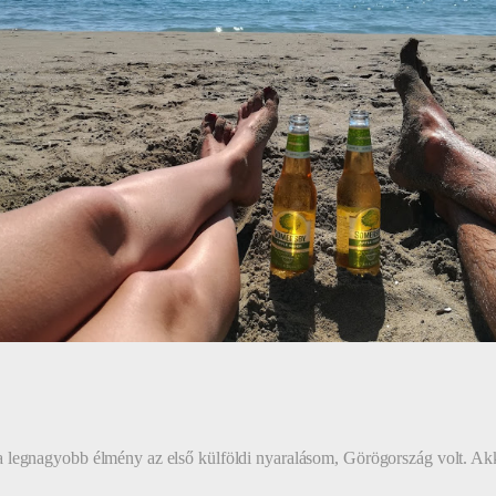
legnagyobb élmény az első külföldi nyaralásom, Görögország volt. Akko