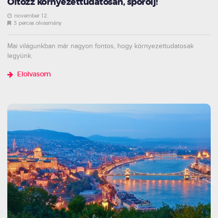
Öltözz környezettudatosan, spórolj!
november 12.
3 perces olvasmány
Mai világunkban már nagyon fontos, hogy környezettudatosak
legyünk.
Elolvasom