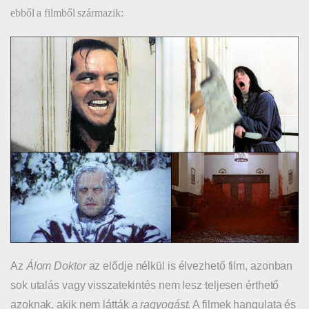
ebből a filmből származik:
Az
Álom Doktor
az elődje nélkül is élvezhető film, azonban
sok utalás vagy visszatekintés nem lesz teljesen érthető
azoknak, akik nem látták
a
ragyogást
. A filmek hangulata és