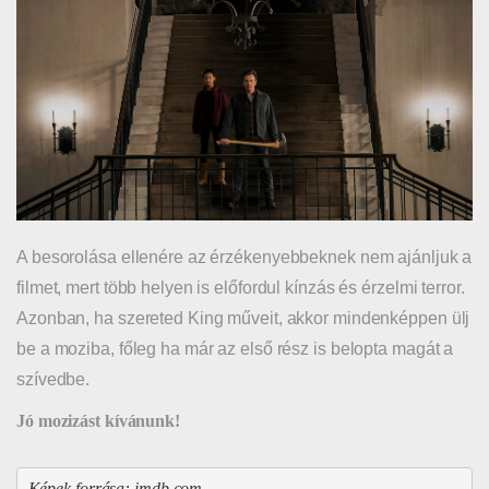
A besorolása ellenére az érzékenyebbeknek nem ajánljuk a
filmet, mert több helyen is előfordul kínzás és érzelmi terror.
Azonban, ha szereted King műveit, akkor mindenképpen ülj
be a moziba, főleg ha már az első rész is belopta magát a
szívedbe.
Jó mozizást kívánunk!
Képek forrása: imdb.com