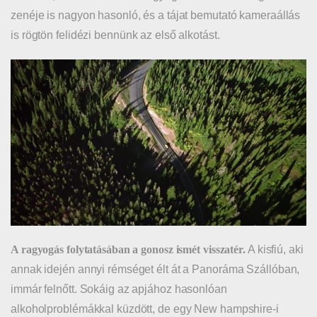
zenéje is nagyon hasonló, és a tájat bemutató kameraállás
is rögtön felidézi bennünk az első alkotást.
A ragyogás folytatásában a gonosz ismét visszatér.
A kisfiú, aki
annak idején annyi rémséget élt át a Panoráma Szállóban,
immár felnőtt. Sokáig az apjához hasonlóan
alkoholproblémákkal küzdött, de egy New hampshire-i