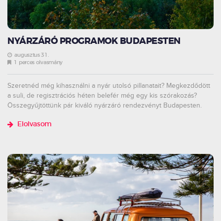
NYÁRZÁRÓ PROGRAMOK BUDAPESTEN
augusztus 31.
1 perces olvasmány
Szeretnéd még kihasználni a nyár utolsó pillanatait? Megkezdődött
a suli, de regisztrációs héten belefér még egy kis szórakozás?
Összegyűjtöttünk pár kiváló nyárzáró rendezvényt Budapesten.
Elolvasom