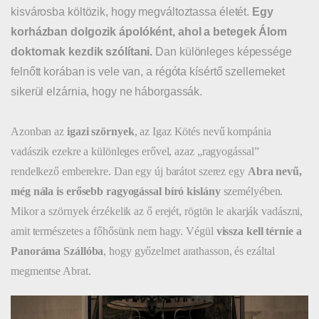
kisvárosba költözik, hogy megváltoztassa életét.
Egy
korházban dolgozik ápolóként, ahol a betegek Álom
doktornak kezdik szólítani.
Dan különleges képessége
felnőtt korában is vele van, a régóta kísértő szellemeket
sikerül elzárnia, hogy ne háborgassák.
Azonban az
igazi szörnyek
, az Igaz Kötés nevű kompánia
vadászik ezekre a különleges erővel, azaz „ragyogással”
rendelkező emberekre. Dan egy új barátot szerez egy
Abra nevű,
még nála is erősebb ragyogással bíró kislány
személyében.
Mikor a szörnyek érzékelik az ő erejét, rögtön le akarják vadászni,
amit természetes a főhősünk nem hagy. Végül
vissza kell térnie a
Panoráma Szállóba
, hogy győzelmet arathasson, és ezáltal
megmentse Abrat.