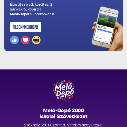
Értesülj az elsők között az új
munkákról, kövesd a
Mobil-Depót
a Facebookon is!
Meló-Depó 2000
Iskolai Szövetkezet
Székhely: 2161 Csomád, Verebeshegy utca 11.