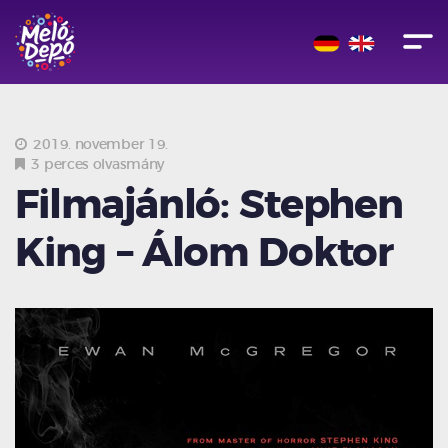
2019. november 19.
3 perces olvasmány
Filmajánló: Stephen
King – Álom Doktor