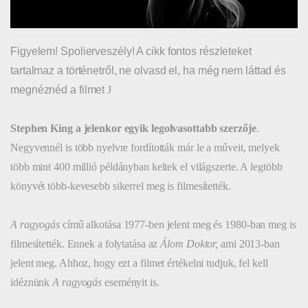
Figyelem! Spolierveszély! A cikk fontos részleteket
tartalmaz a történetről, ne olvasd el, ha még nem láttad és
megnéznéd a filmet
J
Stephen King a jelenkor egyik legolvasottabb szerzője
.
Negyvennél is több nyelvre fordították már le a műveit, melyek
több mint 400 millió példányban keltek el világszerte. A legtöbb
könyvét több-kevesebb sikerrel meg is filmesítették.
A ragyogás
című alkotása 1977-ben jelent meg és 1980-ban meg is
filmesítették. Ennek a folytatása az
Álom Doktor,
ami 2013-ban
jelent meg. Ahhoz, hogy ezt a filmet értékelni tudjuk, fel kell
idéznünk
A ragyogás
eseményit is.