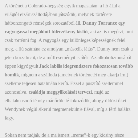
A történet a Colorado-hegység egyik magaslatán, a hó által a
világtól elzárt szállodájában játszódik, melynek története
hátborzongató rémségek sorozatából áll.
Danny Torrance egy
ragyogással megáldott túlérzékeny kisfiú
, aki azt is megérzi, ami
csak történni fog. A ragyogás egy különleges képességnek felel
meg, a fiú számára ez amolyan „második látás”. Danny nem csak a
jelen borzalmait, de a múlt eseményit is átéli. Az alkoholizmusából
éppen kigyógyult
Jack labilis idegrendszere fokozatosan tovább
bomlik
, mígnem a szálloda (amelynek történetét meg akarja írni)
szelleme teljesen hatalmába keríti. Ezzel a pusztító szellemmel
azonosulva,
családja meggyilkolását tervezi
, majd az
elhatalmasodó téboly már őrületté fokozódik, ahogy üldözi őket.
Wendynek végül sikerül megmenekülnie fiával, míg a férfi halálra
fagy.
Sokan nem tudják, de a ma ismert „meme”-k egy kicsiny része