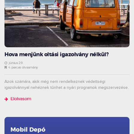
Hova menjünk oltási igazolvány nélkül?
június 29.
4 perces olvasmány
Azok számára, akik még nem rendelkeznek védettségi
igazolvánnyal nehéznek tűnhet a nyári programok megszervezése.
Elolvasom
Mobil Depó