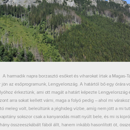
adik napra borzasztó esőket és viharokat írtak a Magas-Tá
r jön az esőprogramunk, Lengyelország. A határtól bő egy órára vo
lyóhoz érkeztünk, ami ott magát a határt képezte Lengyelország és
iszont arra sokat kellett várni, maga a folyó pedig – ahol mi várak
tó meleg volt, beleültünk a jéghideg vízbe, amíg nem jött a mi tuta
a kapitány sokszor csak a kanyarodás miatt nyúlt bele, és mi is kip
ány összeeszkábált fából állt, hanem inkább hasonlított öt, össze