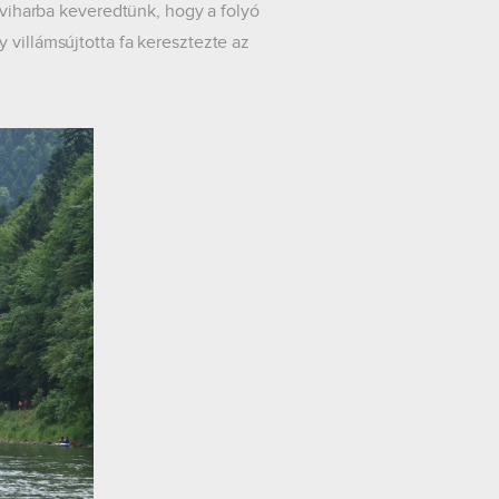
a viharba keveredtünk, hogy a folyó
 villámsújtotta fa keresztezte az