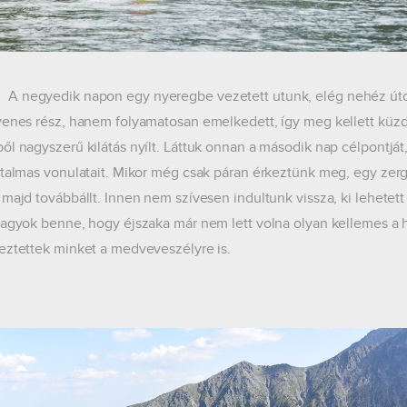
edik napon egy nyeregbe vezetett utunk, elég nehéz úton, 
yenes rész, hanem folyamatosan emelkedett, így meg kellett küzde
ől nagyszerű kilátás nyílt. Láttuk onnan a második nap célpontját,
atalmas vonulatait. Mikor még csak páran érkeztünk meg, egy zergé
 majd továbbállt. Innen nem szívesen indultunk vissza, ki lehetett
vagyok benne, hogy éjszaka már nem lett volna olyan kellemes a h
eztettek minket a medveveszélyre is.