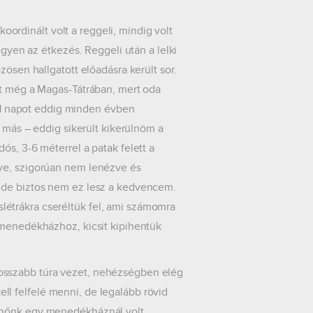
inált volt a reggeli, mindig volt
egyen az étkezés. Reggeli után a lelki
zösen hallgatott előadásra került sor.
tt még a Magas-Tátrában, mert oda
 1-1 napot eddig minden évben
t más – eddig sikerült kikerülnöm a
s, 3-6 méterrel a patak felett a
dve, szigorúan nem lenézve és
, de biztos nem ez lesz a kedvencem.
étrákra cseréltük fel, ami számomra
 menedékházhoz, kicsit kipihentük
szabb túra vezet, nehézségben elég
l felfelé menni, de legalább rövid
enőnk egy menedékháznál volt,