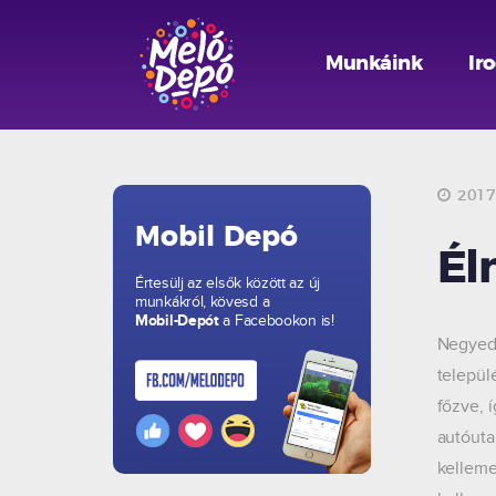
Munkáink
Ir
2017.
Mobil Depó
Él
Értesülj az elsők között az új
munkákról, kövesd a
Mobil-Depót
a Facebookon is!
Negyedi
települ
főzve, 
autóuta
kelleme