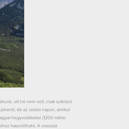
nk, ott hó nem volt, csak szikrázó
s pihenő, de az utolsó napon, amikor
 magyar hegyvidékekre (1200 méter
nihoz hasonlítható. A visszaút