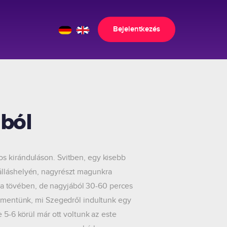
Bejelentkezés
ból
os kiránduláson. Svitben, egy kisebb
álláshelyén, nagyrészt magunkra
átra tövében, de nagyjából 30-60 perces
re mentünk, mi Szegedről indultunk egy
 5-6 körül már ott voltunk az este