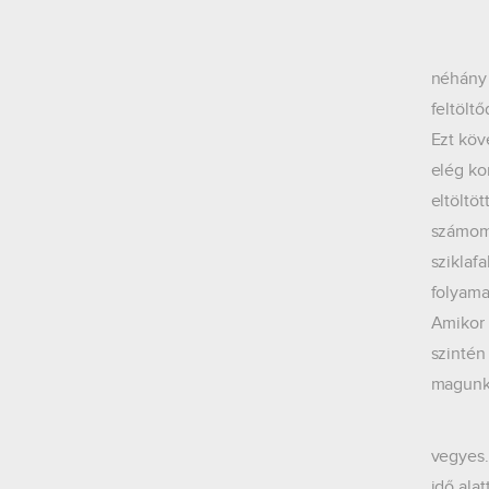
Első na
néhány 
feltölt
Ezt köv
elég ko
eltöltö
számomr
sziklaf
folyama
Amikor 
szintén
magunka
A máso
vegyes.
idő ala