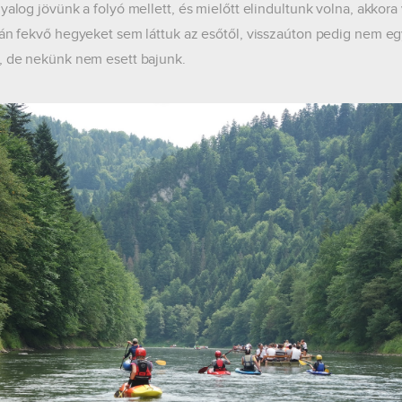
gyalog jövünk a folyó mellett, és mielőtt elindultunk volna, akkor
lán fekvő hegyeket sem láttuk az esőtől, visszaúton pedig nem egy
, de nekünk nem esett bajunk.