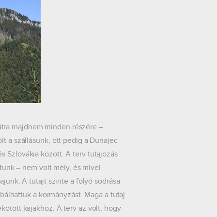
tra majdnem minden részére –
lt a szállásunk, ott pedig a Dunajec
 Szlovákia között. A terv tutajozás
oztunk – nem volt mély, és mivel
junk. A tutajt szinte a folyó sodrása
róbálhattuk a kormányzást. Maga a tutaj
kötött kajakhoz. A terv az volt, hogy