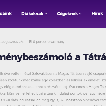
odáink
Hírek
Diákoknak
Cégeknek
 augusztus 24.
6 perces olvasmány
ménybeszámoló a Tátrá
k éve vettem részt Szlovákiában, a Magas-Tátrában zajló csoport
ésen szoktunk megszállni egy koleszben és lelkészlak emeleti sz
így elég olcsó szokott lenni a részvételi díj. Svit nincs a Magas-T
kkal könnyen el lehet jutni a túra kiindulási pontokhoz. Egy hét
s 10-11 órás indulással, de még így is, 2-3 hosszabb pihenővel este