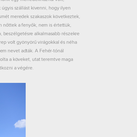
úgyis szállást kivenni, hogy ilyen
 ismét meredek szakaszok következtek,
 nőttek a fenyők, nem is értettük,
, beszélgetésre alkalmasabb részekre
erep volt gyönyörű virágokkal és néha
em nevet adták. A Fehér-tónál
olta a köveket, utat teremtve maga
tkozni a végére.