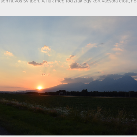
sen hűvös Svitben. A fiúk még fociztak egy kört vacsora előtt, h