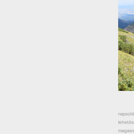
Utolsó 
napsüté
lehetős
magasra