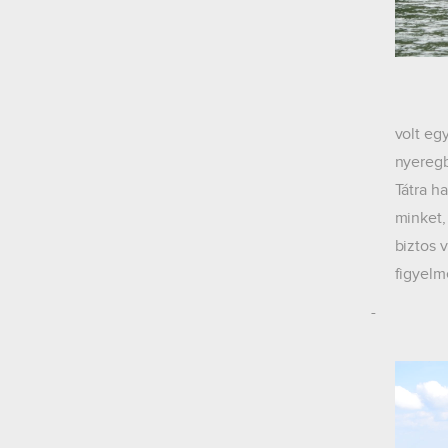
A negy
volt eg
nyeregb
Tátra h
minket,
biztos 
figyelm
-