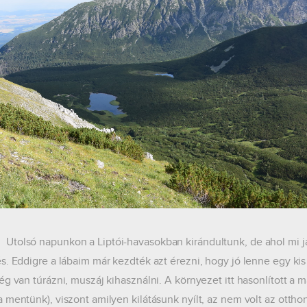
napunkon a Liptói-havasokban kirándultunk, de ahol mi jártu
s. Eddigre a lábaim már kezdték azt érezni, hogy jó lenne egy ki
ég van túrázni, muszáj kihasználni. A környezet itt hasonlított a
 mentünk), viszont amilyen kilátásunk nyílt, az nem volt az ottho