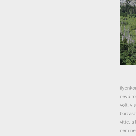
A harm
ilyenko
nevű fo
volt, v
borzasz
vitte, 
nem néh