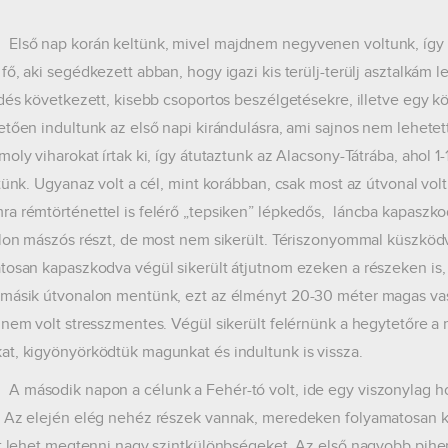
p korán keltünk, mivel majdnem negyvenen voltunk, így koord
fő, aki segédkezett abban, hogy igazi kis terülj-terülj asztalkám l
ődés következett, kisebb csoportos beszélgetésekre, illetve egy kö
etően indultunk az első napi kirándulásra, ami sajnos nem lehete
moly viharokat írtak ki, így átutaztunk az Alacsony-Tátrába, ahol
ttünk. Ugyanaz volt a cél, mint korábban, csak most az útvonal vol
a rémtörténettel is felérő „tepsiken” lépkedős, láncba kapaszkodó
alon mászós részt, de most nem sikerült. Tériszonyommal küszkö
tosan kapaszkodva végül sikerült átjutnom ezeken a részeken is
másik útvonalon mentünk, ezt az élményt 20-30 méter magas vasl
 nem volt stresszmentes. Végül sikerült felérnünk a hegytetőre a
t, kigyönyörködtük magunkat és indultunk is vissza.
dik napon a célunk a Fehér-tó volt, ide egy viszonylag hos
 Az elején elég nehéz részek vannak, meredeken folyamatosan kel
tt lehet megtenni nagy szintkülönbségeket. Az első nagyobb pih