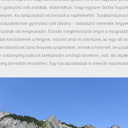
 gyönyörű volt a kilátás, eldöntöttük, hogy egyszer biztos fogunk 
elyen, kis faházikóból nézhessük a napfelkeltét. Továbbindulva
 visszatekintve gyönyörű volt látvány – borzasztó meredek hegyen
tudnak ott megmaradni. Ezután megérkeztünk végre a nyugisabb
dalt körülölelnek a hegyek, viszont ahol mi mentünk, az egy sík t
endezettnek tűnő fenyves-szigetekkel, ennek a helynek Jeruzsál
 a közepéig tudtunk belépkedni a kilógó köveken, volt, aki átpak
 még bentebbi részekhez. Egy kacsacsaláddal is sikerült összebará