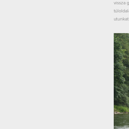
vissza 
túlolda
utunkat