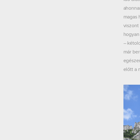
ahonnan
magas h
viszont
hogyan 
– kétol
már ber
egészen
előtt a