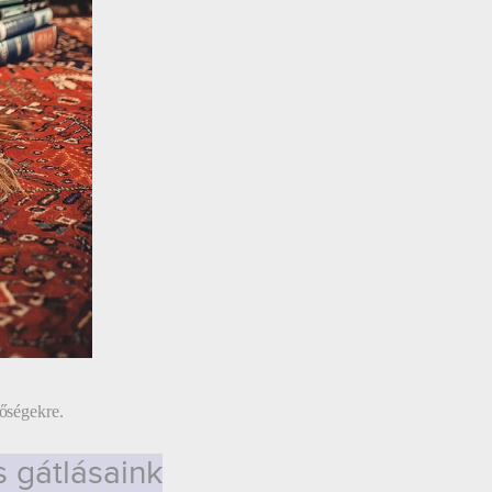
tőségekre.
s gátlásaink