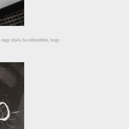
 nagy lépés, ha eldöntöttük, hogy