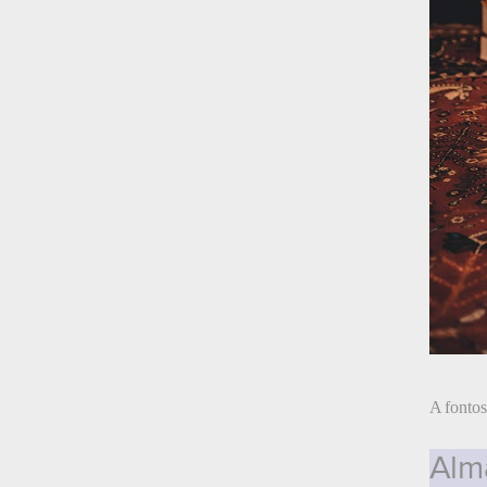
A fontos
Almá