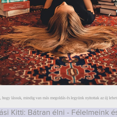
, hogy lássuk, mindig van más megoldás és legyünk nyitottak az új lehe
si Kitti: Bátran élni - Félelmeink é