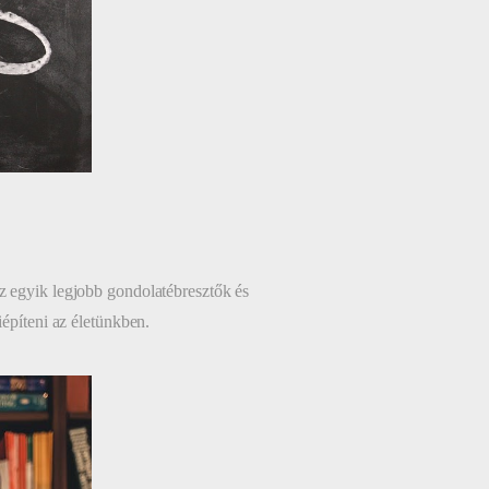
z egyik legjobb gondolatébresztők és
iépíteni az életünkben.