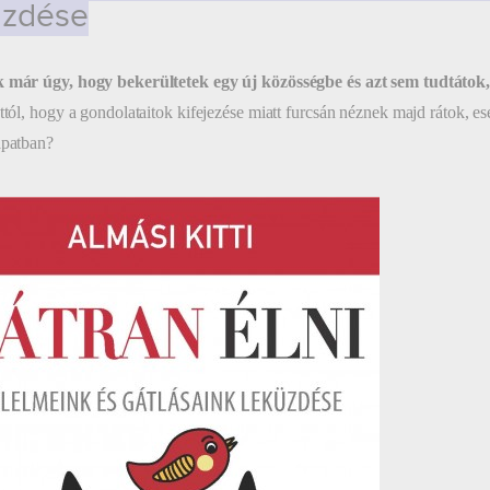
üzdése
k már úgy, hogy bekerültetek egy új közösségbe és azt sem tudtáto
attól, hogy a gondolataitok kifejezése miatt furcsán néznek majd rátok, es
apatban?