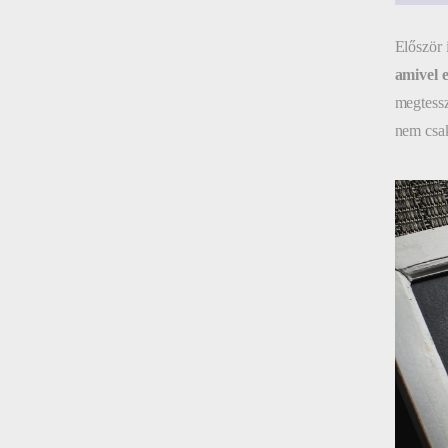
Először 
amivel 
megtessz
nem csak