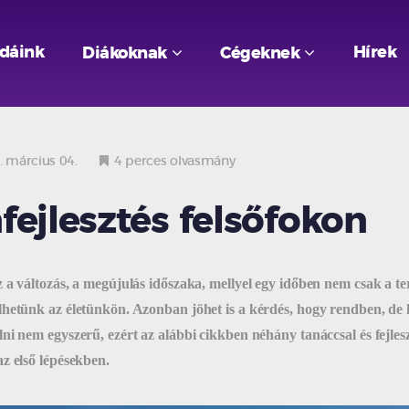
odáink
Hírek
Diákoknak
Cégeknek
 március 04.
4 perces olvasmány
fejlesztés felsőfokon
z a változás, a megújulás időszaka, mellyel egy időben nem csak a t
lhetünk az életünkön. Azonban jöhet is a kérdés, hogy rendben, de
lni nem egyszerű, ezért az alábbi cikkben néhány tanáccsal és fejle
z első lépésekben.