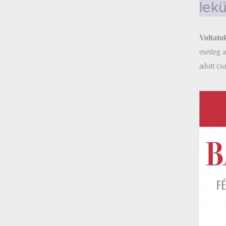
lek
Voltato
esetleg 
adott cs