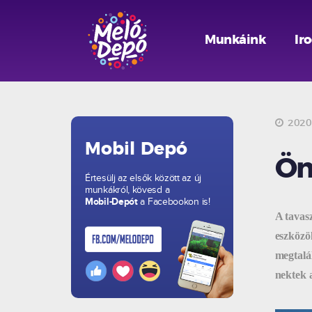
Munkáink
Ir
2020.
Mobil Depó
Ön
Értesülj az elsők között az új
munkákról, kövesd a
Mobil-Depót
a Facebookon is!
A tavas
eszközö
megtalá
nektek a