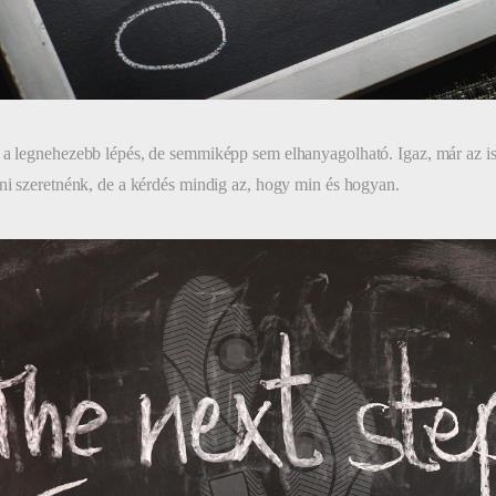
 a legnehezebb lépés, de semmiképp sem elhanyagolható. Igaz, már az is
tni szeretnénk, de a kérdés mindig az, hogy min és hogyan.