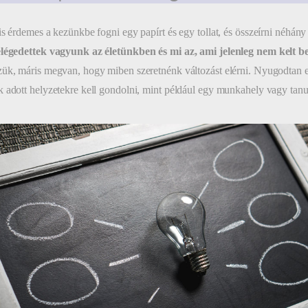
is érdemes a kezünkbe fogni egy papírt és egy tollat, és összeírni néhány
elégedettek vagyunk az életünkben és mi az, ami jelenleg nem kelt b
ük, máris megvan, hogy miben szeretnénk változást elérni. Nyugodtan 
 adott helyzetekre kell gondolni, mint például egy munkahely vagy ta