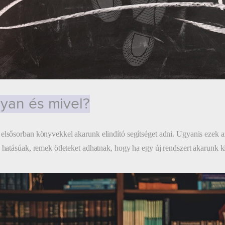
yan és mivel?
elsősorban könyvekkel akarunk elindító segítséget adni. Ugyanis ezek a
ó hatásúak, remek ötleteket adhatnak, hogy ha egy új rendszert akarunk k