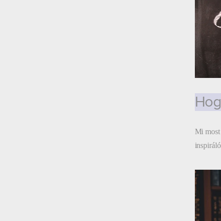
Hog
Mi most 
inspirál