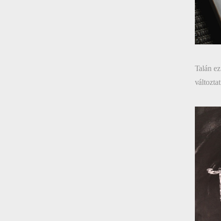
Talán ez
változta