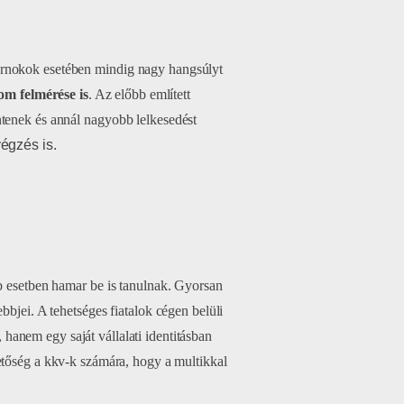
ornokok esetében mindig nagy hangsúlyt
om felmérése is
. Az előbb említett
ntenek és annál nagyobb lelkesedést
gzés is.
bb esetben hamar be is tanulnak. Gyorsan
bbjei. A tehetséges fiatalok cégen belüli
, hanem egy saját vállalati identitásban
etőség a kkv-k számára, hogy a multikkal