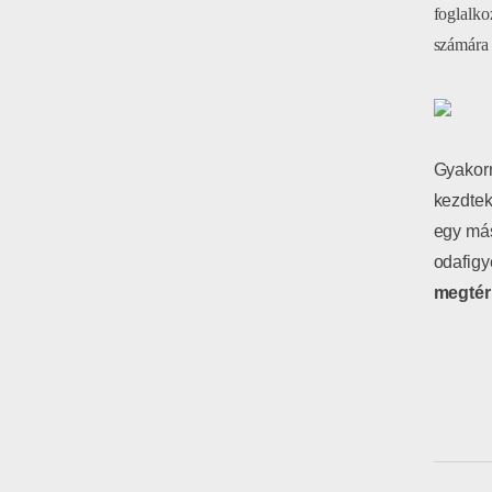
foglalko
számára 
Gyakorn
kezdtek
egy más
odafigy
megtér