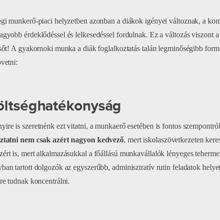
egi munkerő-piaci helyzetben azonban a diákok igényei változnak, a k
agyobb érdeklődéssel és lelkesedéssel fordulnak. Ez a változás viszont a 
 sőt! A gyakornoki munka a diák foglalkoztatás talán legminőségibb formá
övetni:
Költséghatékonyság
ire is szeretnénk ezt vitatni, a munkaerő esetében is fontos szempontr
oztatni nem csak azért nagyon kedvező
, mert iskolaszövetkezeten kere
ért is, mert alkalmazásukkal a főállású munkavállalók lényeges tehermen
ban tartott dolgozók az egyszerűbb, adminisztratív rutin feladatok hely
kre tudnak koncentrálni.