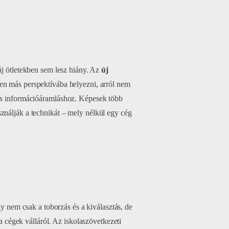
új ötletekben sem lesz hiány. Az
új
en más perspektívába helyezni, arról nem
ors információáramláshoz. Képesek több
ználják a technikát – mely nélkül egy cég
ly nem csak a toborzás és a kiválasztás, de
 a cégek válláról. Az iskolaszövetkezeti