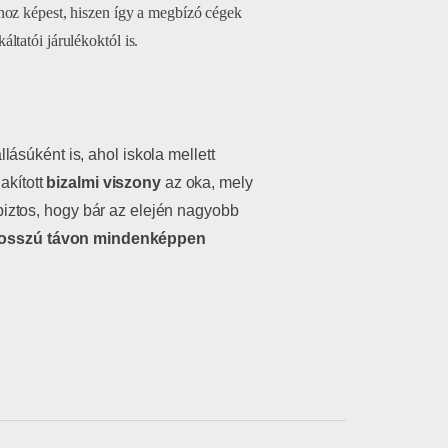
hoz képest, hiszen így a megbízó cégek
ltatói járulékoktól is.
ásúként is, ahol iskola mellett
akított
bizalmi viszony
az oka, mely
iztos, hogy bár az elején nagyobb
osszú távon mindenképpen