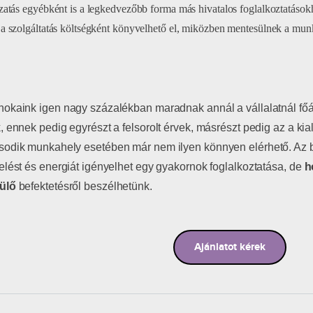
zatás egyébként is a legkedvezőbb forma más hivatalos foglalkoztatások
a szolgáltatás költségként könyvelhető el, miközben mentesülnek a munká
okaink igen nagy százalékban maradnak annál a vállalatnál főáll
, ennek pedig egyrészt a felsorolt érvek, másrészt pedig az a kial
odik munkahely esetében már nem ilyen könnyen elérhető. Az b
elést és energiát igényelhet egy gyakornok foglalkoztatása, de
h
ülő
befektetésről beszélhetünk.
Ajánlatot kérek