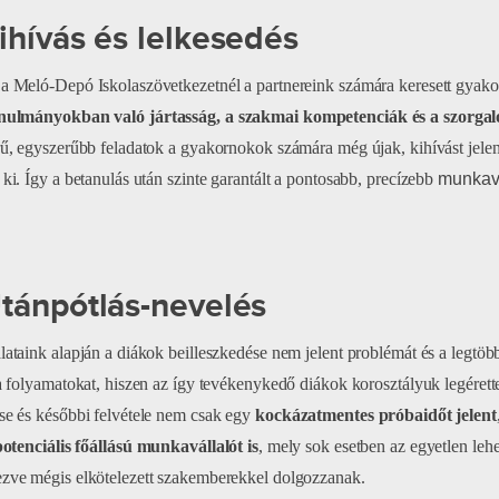
Kihívás és lelkesedés
a Meló-Depó Iskolaszövetkezetnél a partnereink számára keresett gyak
nulmányokban való jártasság, a szakmai kompetenciák és a szorgal
rű, egyszerűbb feladatok a gyakornokok számára még újak, kihívást jele
 ki. Így a betanulás után szinte garantált a pontosabb, precízebb
munkavé
Utánpótlás-nevelés
lataink alapján a diákok beilleszkedése nem jelent problémát és a legtö
 a folyamatokat, hiszen az így tevékenykedő diákok korosztályuk legérette
se és későbbi felvétele nem csak egy
kockázatmentes próbaidőt jelent
potenciális főállású munkavállalót is
, mely sok esetben az egyetlen leh
zve mégis elkötelezett szakemberekkel dolgozzanak.