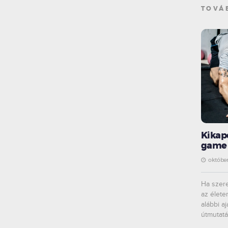
TOVÁ
Kikap
game 
október
Ha szer
az élete
alábbi a
útmutatá