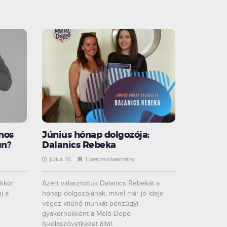
nos
Június hónap dolgozója:
ún?
Dalanics Rebeka
július 16.
1 perces olvasmány
akkor
Azért választottuk Dalanics Rebekát a
j a
hónap dolgozójának, mivel már jó ideje
végez kitűnő munkát pénzügyi
gyakornokként a Meló-Depó
Iskolaszövetkezet által.