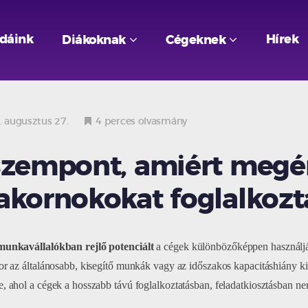
odáink
Hírek
Diákoknak
Cégeknek
 augusztus 27.
4 perces olvasmány
szempont, amiért megé
akornokokat foglalkozt
munkavállalókban rejlő potenciált
a cégek különbözőképpen használjá
or az általánosabb, kisegítő munkák vagy az időszakos kapacitáshiány k
, ahol a cégek a hosszabb távú foglalkoztatásban, feladatkiosztásban 