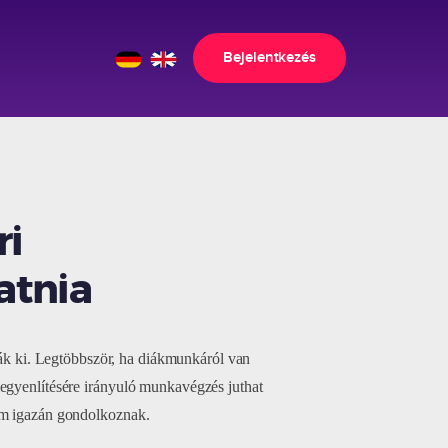
Bejelentkezés
ri
atnia
k ki. Legtöbbször, ha diákmunkáról van
iegyenlítésére irányuló munkavégzés juthat
nem igazán gondolkoznak.