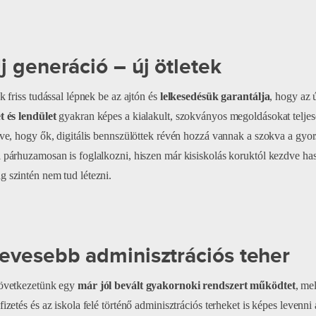
j generáció – új ötletek
ok friss tudással lépnek be az ajtón és
lelkesedésük garantálja
, hogy az 
t és lendület
gyakran képes a kialakult, szokványos megoldásokat teljes
lve, hogy ők, digitális bennszülöttek révén hozzá vannak a szokva a gy
 párhuzamosan is foglalkozni, hiszen már kisiskolás koruktól kezdve has
 szintén nem tud létezni.
Kevesebb adminisztrációs teher
zövetkezetünk egy
már jól bevált gyakornoki rendszert működtet
, me
fizetés és az iskola felé történő adminisztrációs terheket is képes levenni