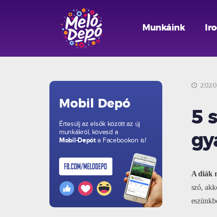
Munkáink
Ir
2020.
Mobil Depó
5 
Értesülj az elsők között az új
munkákról, kövesd a
gy
Mobil-Depót
a Facebookon is!
A diák 
szó, akk
eszünkbe