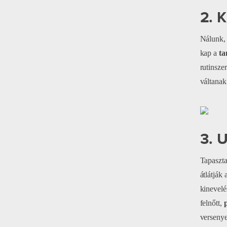
2. 
Nálunk, 
kap a
ta
rutinsze
váltanak
3. 
Tapaszta
átlátják
kinevelé
felnőtt,
versenye