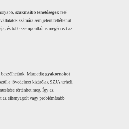
omolyabb,
szakmaibb lehetőségek
felé
vállalatok számára sem jelent feltétlenül
ja, és több szempontból is megéri ezt az
ól beszélhetünk. Márpedig
gyakornokot
sztül a jövedelmet kizárólag SZJA terheli,
tesítése történhet meg. Így az
ett az elhanyagolt vagy problémásabb