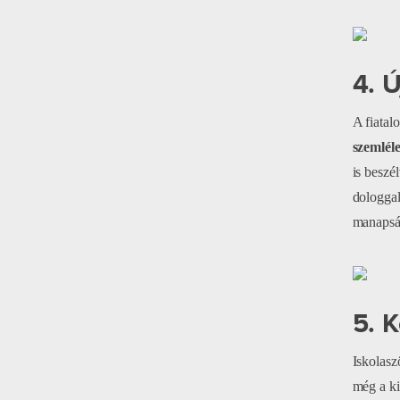
4. Ú
A fiatal
szemléle
is beszé
dologgal
manapság
5. 
Iskolas
még a ki