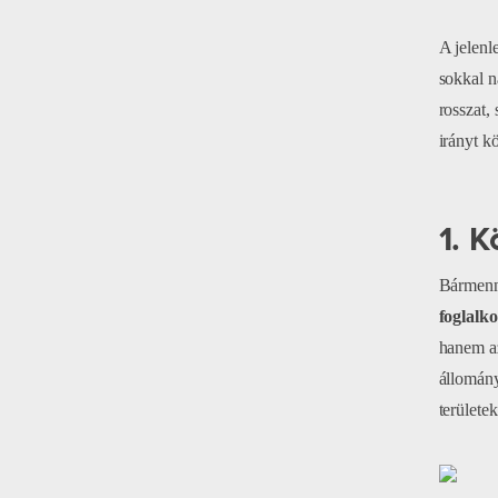
A jelenl
sokkal n
rosszat,
irányt k
1. 
Bármenny
foglalk
hanem az
állomány
területe