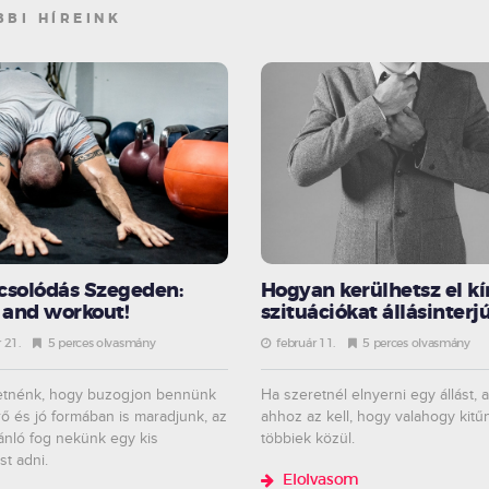
BBI HÍREINK
csolódás Szegeden:
Hogyan kerülhetsz el kí
and workout!
szituációkat állásinterj
 21.
5 perces olvasmány
február 11.
5 perces olvasmány
etnénk, hogy buzogjon bennünk
Ha szeretnél elnyerni egy állást, 
rő és jó formában is maradjunk, az
ahhoz az kell, hogy valahogy kitűn
jánló fog nekünk egy kis
többiek közül.
st adni.
Elolvasom