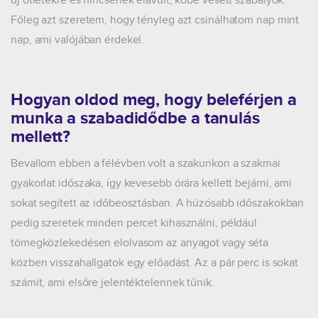
új ötletekre és nincsenek elavult, kőbe vésett szabályok.
Főleg azt szeretem, hogy tényleg azt csinálhatom nap mint
nap, ami valójában érdekel.
Hogyan oldod meg, hogy beleférjen a
munka a szabadidődbe a tanulás
mellett?
Bevallom ebben a félévben volt a szakunkon a szakmai
gyakorlat időszaka, így kevesebb órára kellett bejárni, ami
sokat segített az időbeosztásban. A húzósabb időszakokban
pedig szeretek minden percet kihasználni, például
tömegközlekedésen elolvasom az anyagot vagy séta
közben visszahallgatok egy előadást. Az a pár perc is sokat
számít, ami elsőre jelentéktelennek tűnik.