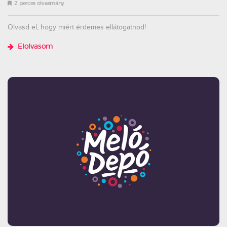
2 perces olvasmány
Olvasd el, hogy miért érdemes ellátogatnod!
Elolvasom