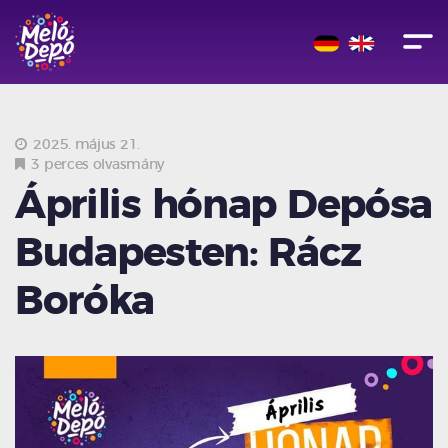
2025. május 21.
3 perces olvasmány
Április hónap Depósa
Budapesten: Rácz
Boróka