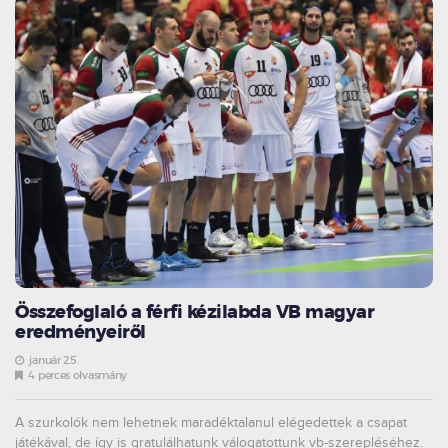
Összefoglaló a férfi kézilabda VB magyar
eredményeiről
január 25.
4 perces olvasmány
A szurkolók nem lehetnek maradéktalanul elégedettek a csapat
játékával, de így is gratulálhatunk válogatottunk vb-szerepléséhez.