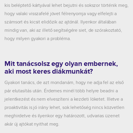
kis beléptető kártyával lehet bejutni és sokszor történik meg,
hogy valaki visszafelé jövet félrenyomja vagy elfelejti a
számsort és kicsit elidőzik az ajtónál. Ilyenkor általában
mindig van, aki az illető segítségére siet, de szórakoztató,
hogy milyen gyakori a probléma.
Mit tanácsolsz egy olyan embernek,
aki most keres diákmunkát?
Gyakori tanács, de azt mondanám, hogy ne adja fel az első
pár elutasítás után. Érdemes minél több helyre beadni a
jelentkezést és nem elveszíteni a kezdeti löketet. Illetve a
proaktivitás is jó irány lehet, sok lehetőség nincs közvetlen
meghirdetve és ilyenkor egy határozott, udvarias üzenet
akár új ajtókat nyithat meg.