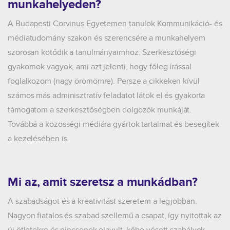
munkahelyeden?
A Budapesti Corvinus Egyetemen tanulok Kommunikáció- és
médiatudomány szakon és szerencsére a munkahelyem
szorosan kötődik a tanulmányaimhoz. Szerkesztőségi
gyakornok vagyok, ami azt jelenti, hogy főleg írással
foglalkozom (nagy örömömre). Persze a cikkeken kívül
számos más adminisztratív feladatot látok el és gyakorta
támogatom a szerkesztőségben dolgozók munkáját.
Továbbá a közösségi médiára gyártok tartalmat és besegítek
a kezelésében is.
Mi az, amit szeretsz a munkádban?
A szabadságot és a kreativitást szeretem a legjobban.
Nagyon fiatalos és szabad szellemű a csapat, így nyitottak az