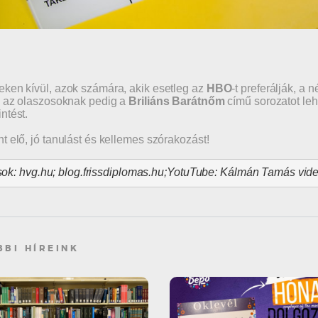
ken kívül, azok számára, akik esetleg az
HBO
-t preferálják, 
, az olaszosoknak pedig a
Briliáns Barátnőm
című sorozatot leh
ntést.
t elő, jó tanulást és kellemes szórakozást!
ok: hvg.hu; blog.frissdiplomas.hu;
YotuTube: Kálmán Tamás videó
BBI HÍREINK