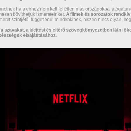
rnetnek hála ehhez nem kell feltétlen más országokba látogatunk
esen bővíthetjük ismereteinket.
A filmek és sorozatok rendkí
meret szintjétől függetlenül mindenkinek, hiszen nincs olyan, ho
 a szavakat, a kiejtést és eltérő szövegkörnyezetben látni ő
készségek elsajátításához
.