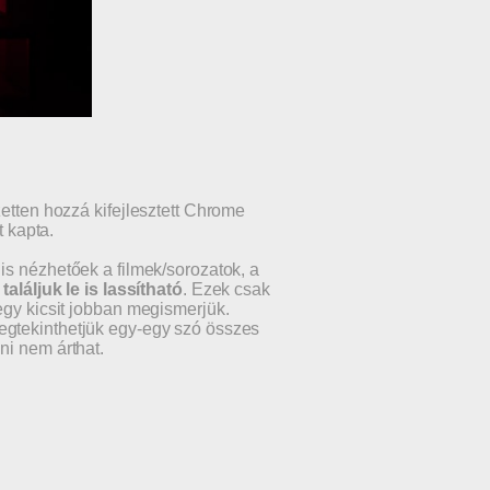
zetten hozzá kifejlesztett Chrome
 kapta.
is nézhetőek a filmek/sorozatok, a
találjuk le is lassítható
. Ezek csak
egy kicsit jobban megismerjük.
megtekinthetjük egy-egy szó összes
lni nem árthat.