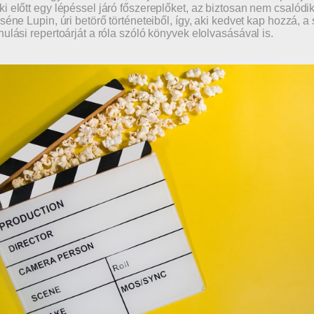
i előtt egy lépéssel járó főszereplőket, az biztosan nem csalódik
rséne Lupin, úri betörő történeteiből, így, aki kedvet kap hozzá, a
nulási repertoárját a róla szóló könyvek elolvasásával is.