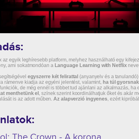
adás:
ix az egyik leghíresebb platform, melyhez használható egy kifeje
ény, ami sokatmondóan a
Language Learning with Netflix
nevet
segítségével
egyszerre két felirattal
(anyanyelv és a tanulandó) 
a rámenve kiadja az egyéni jelentést, valamint,
ha túl gyorsnak 
funkciók, de még ennél is többet tud ajánlani az alkalmazás, ha 
at menthetünk el
, színek szerint koordinálhatjuk őket és akár 
ulását is az adott műben.
Az alapverzió ingyenes
, ezért kipróbá
nlatok:
ol: The Crown - A korona