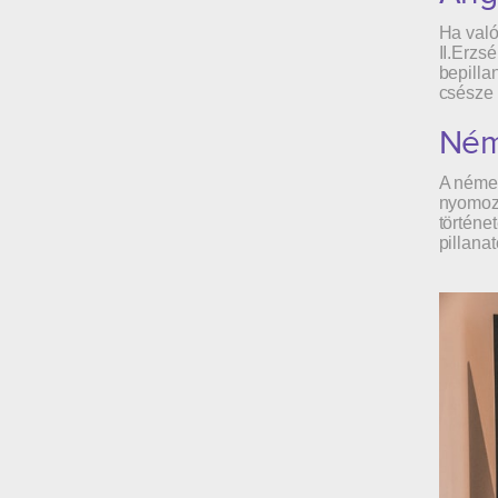
Ha való
II.Erzs
bepilla
csésze 
Ném
A német
nyomozá
történe
pillana