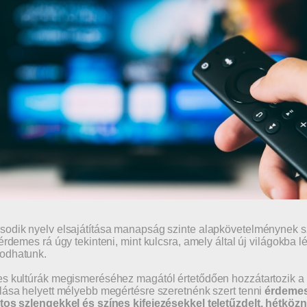
odik nyelv elsajátítása manapság szinte alapkövetelménynek s
 érdemes rá úgy tekinteni, mint kulcsra, amely által új világokb
odhatunk.
s kultúrák megismeréséhez magától értetődően hozzátartozik a ny
lása helyett mélyebb megértésre szeretnénk szert tenni
érdeme
tos szlengekkel és színes kifejezésekkel teletűzdelt, hétközn