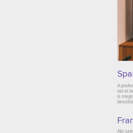
Spa
A profe
ezt el k
is megi
beszédr
Fran
Aki sze