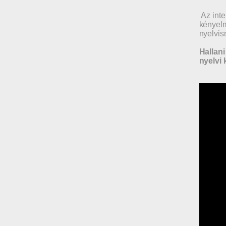
Az inte
kényelm
nyelvis
Hallani
nyelvi 