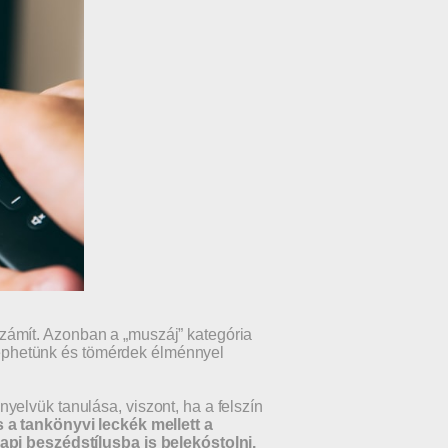
zámít. Azonban a „muszáj” kategória
a léphetünk és tömérdek élménnyel
elvük tanulása, viszont, ha a felszín
s
a tankönyvi leckék mellett a
api beszédstílusba is belekóstolni.