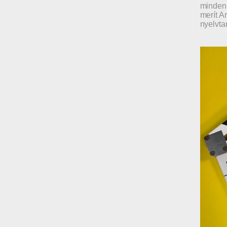
mindenk
merít A
nyelvta