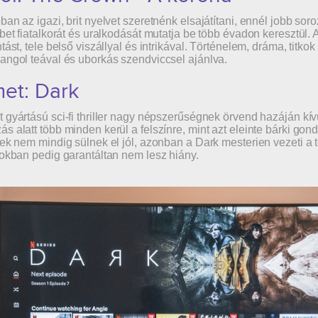
ban az igazi, brit nyelvet szeretnénk elsajátítani, ennél jobb soro
ébet fiatalkorát és uralkodását mutatja be több évadon keresztül. A
ntást, tele belső viszállyal és intrikával. Történelem, dráma, titk
angol teával és uborkás szendviccsel ajánlva.
et: Dark
 gyártású sci-fi thriller nagy népszerűségnek örvend hazáján kív
s alatt több minden kerül a felszínre, mint azt eleinte bárki gon
tek nem mindig sülnek el jól, azonban a Dark mesterien vezeti a 
tokban pedig garantáltan nem lesz hiány.