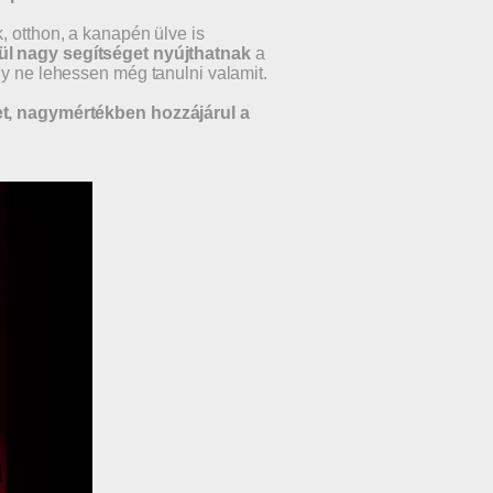
, otthon, a kanapén ülve is
vül nagy segítséget nyújthatnak
a
gy ne lehessen még tanulni valamit.
ket, nagymértékben hozzájárul a