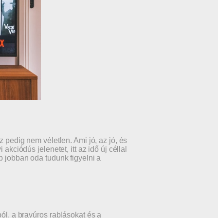
z pedig nem véletlen. Ami jó, az jó, és
akciódús jelenetet, itt az idő új céllal
b jobban oda tudunk figyelni a
ból, a bravúros rablásokat és a