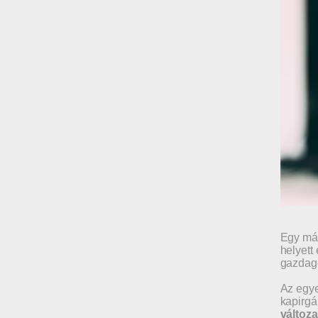
Egy más
helyett
gazdag
Az egye
kapirgá
változa