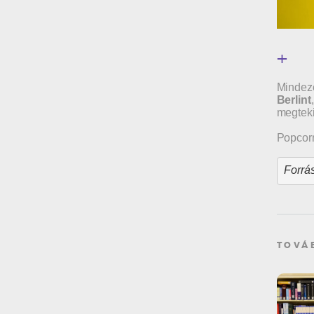
+
Mindeze
Berlint
megteki
Popcorn
Forrás
TOVÁ