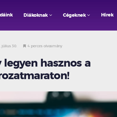
odáink
Hírek
Diákoknak
Cégeknek
 július 30.
4 perces olvasmány
y legyen hasznos a
rozatmaraton!