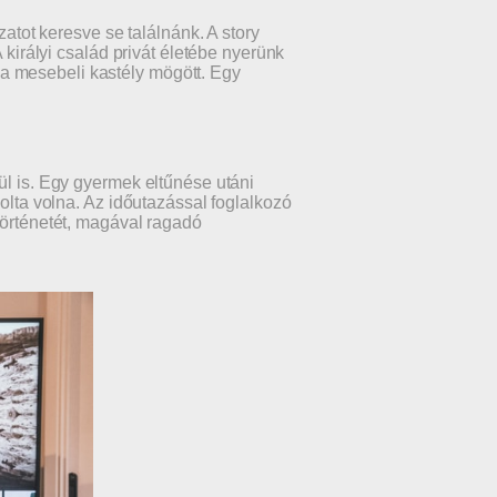
zatot keresve se találnánk. A story
 királyi család privát életébe nyerünk
ok a mesebeli kastély mögött. Egy
ül is. Egy gyermek eltűnése utáni
dolta volna. Az időutazással foglalkozó
történetét, magával ragadó