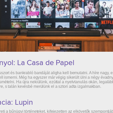
nyol: La Casa de Papel
sszort és bankrabló bandáját aligha kell bemutatni. A híre nagy, e
ell ismerni. Még ha egyszer már végig sikerült ülni a négy évadnyi 
smételni. Ha újra nekiülünk, ezúttal a nyelvtanulás okán, legaláb
e, s talán kevésbé merülünk el a sztori adta izgalmakban.
cia: Lupin
reti a bűnügyi történeteket, kifejezetten az elkövetők szempontjá