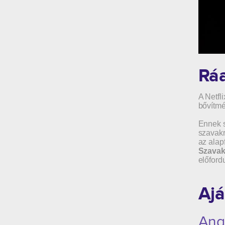
Rá
A Netfl
bővítm
Ennek 
szavakr
az alap
Szavak
előford
Ajá
Ang