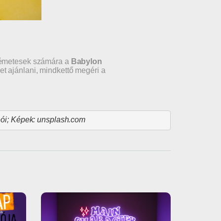
a németesek számára a
Babylon
et ajánlani, mindkettő megéri a
i; 
Képek: unsplash.com