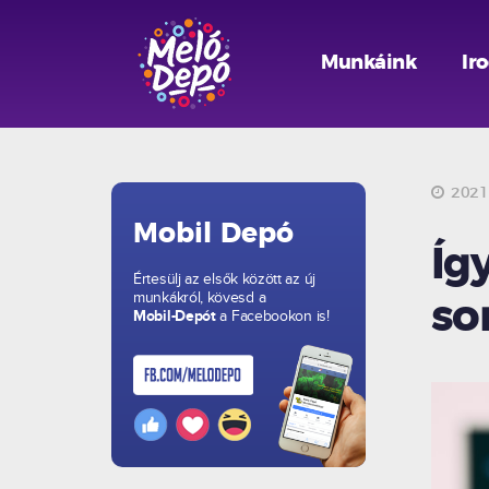
Munkáink
Ir
2021.
Mobil Depó
Íg
Értesülj az elsők között az új
munkákról, kövesd a
so
Mobil-Depót
a Facebookon is!