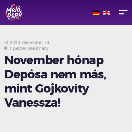
2023. december 18.
3 perces olvasmány
November hónap
Depósa nem más,
mint Gojkovity
Vanessza!