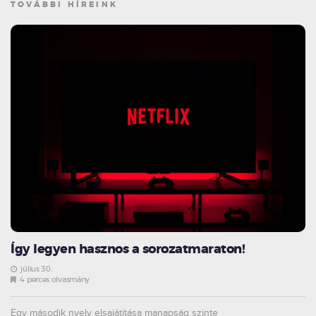
TOVÁBBI HÍREINK
Így legyen hasznos a sorozatmaraton!
július 30.
4 perces olvasmány
Egy második nyelv elsajátítása manapság szinte