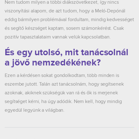
Nem tudom milyen a többi diákszövetkezet, így nincs
viszonyítási alapom, de azt tudom, hogy a Meló-Depónál
eddig bármilyen problémával fordultam, mindig kedvességet
és segítő készséget kaptam, sosem számonkérést. Csak
pozitív tapasztalataim vannak velük kapcsolatban.
És egy utolsó, mit tanácsolnál
a jövő nemzedékének?
Ezen a kérdésen sokat gondolkodtam, több minden is
eszembe jutott. Talán azt tanácsolnám, hogy segítsenek
azoknak, akiknek szükségük van rá és ők is merjenek
segítséget kérni, ha úgy adódik. Nem kell, hogy mindig
egyedül legyünk a világban.