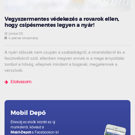
Vegyszermentes védekezés a rovarok ellen,
hogy csípésmentes legyen a nyár!
június 30.
4 perces olvasmány
A nyári időszak nem csupán a szabadságról, a strandolásról és a
fesztiválokról szól, ellenben megvan ennek is a maga árnyoldala:
tombol a hőség, ellepnek mindent a bogarak, megjelennek a
vérszívók.
Elolvasom
Mobil Depó
Értesülj az elsők között az új
munkákról, kövesd a
Mobil-Depót
a Facebookon is!