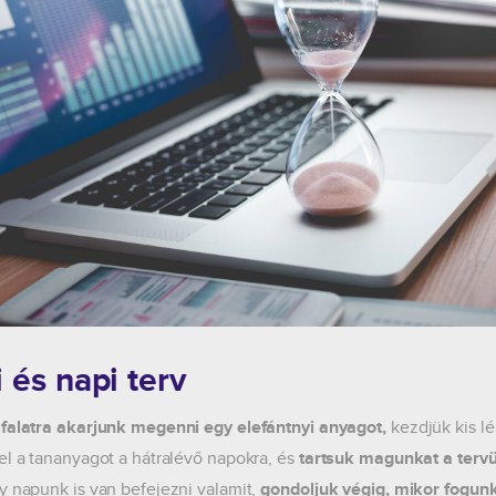
 és napi terv
falatra akarjunk megenni egy elefántnyi anyagot,
kezdjük kis l
el a tananyagot a hátralévő napokra, és
tartsuk magunkat a terv
y napunk is van befejezni valamit,
gondoljuk végig, mikor fogunk