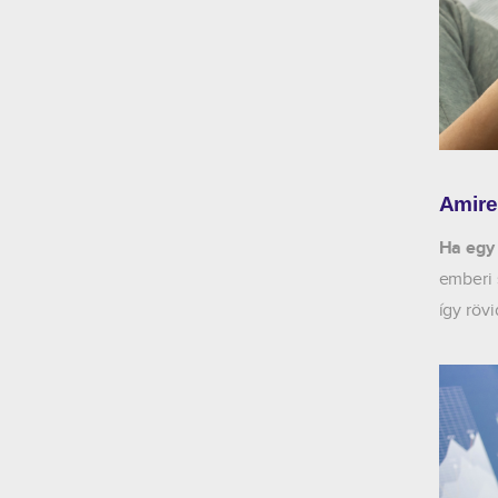
Amire
Ha egy 
emberi 
így röv