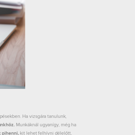
épésekben. Ha vizsgára tanulunk,
ünkhöz.
Munkáknál ugyanígy, még ha
 pihenni,
kit lehet felhívni délelőtt,