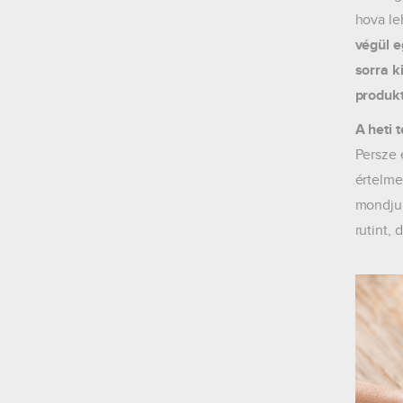
hova le
végül 
sorra k
produkt
A heti 
Persze 
értelme
mondjuk
rutint, 