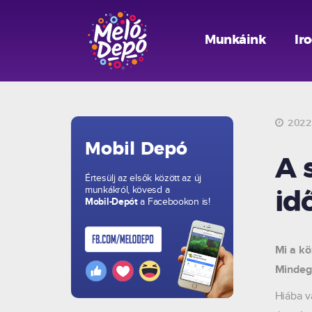
Munkáink
Ir
2022.
Mobil Depó
A 
Értesülj az elsők között az új
munkákról, kövesd a
id
Mobil-Depót
a Facebookon is!
Mi a k
Mindegy
Hiába v