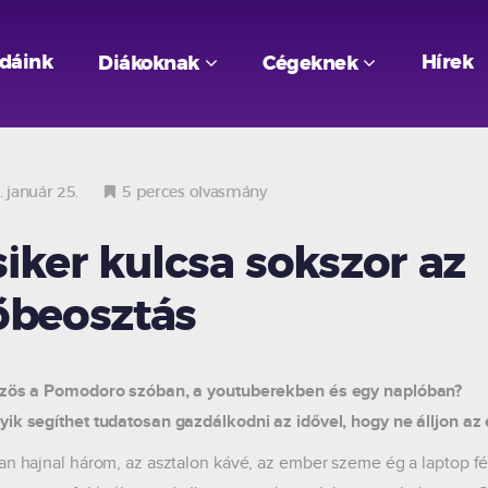
odáink
Hírek
Diákoknak
Cégeknek
 január 25.
5 perces olvasmány
siker kulcsa sokszor az
őbeosztás
özös a Pomodoro szóban, a youtuberekben és egy naplóban?
ik segíthet tudatosan gazdálkodni az idővel, hogy ne álljon az
an hajnal három, az asztalon kávé, az ember szeme ég a laptop fén