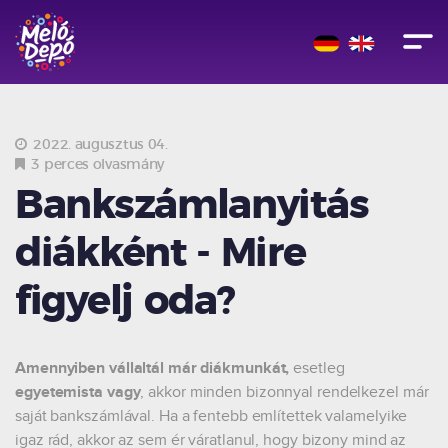
2022. augusztus 04.
3 perces olvasmány
Bankszámlanyitás
diákként - Mire
figyelj oda?
Amennyiben vállaltál már diákmunkát,
esetleg
egyetemista vagy
, akkor minden bizonnyal rendelkezel már
saját bankszámlával. Ha a fentebb említettek valamelyike
igaz rád, akkor az sem ér váratlanul, hogy bizony mind az