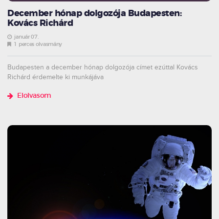
December hónap dolgozója Budapesten:
Kovács Richárd
január 07.
1 perces olvasmány
Budapesten a december hónap dolgozója címet ezúttal Kovács
Richárd érdemelte ki munkájáva
Elolvasom