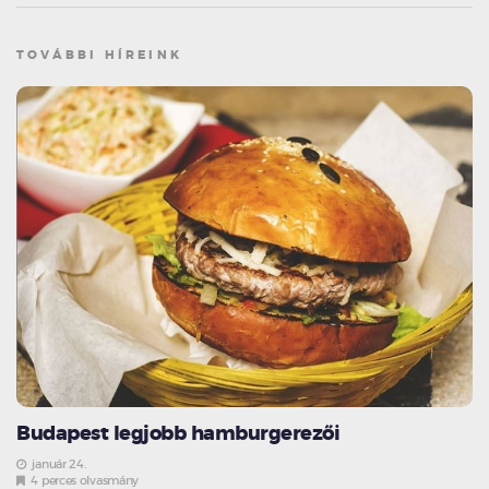
TOVÁBBI HÍREINK
Budapest legjobb hamburgerezői
január 24.
4 perces olvasmány