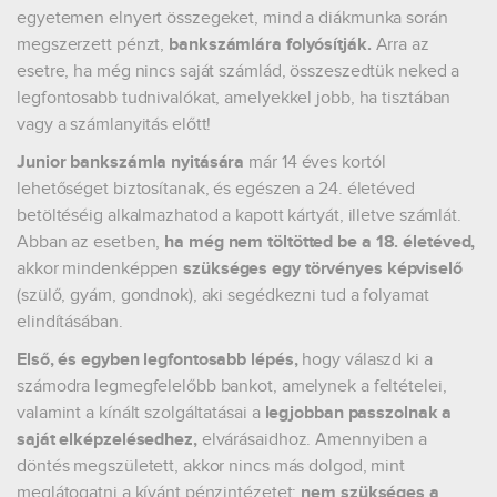
egyetemen elnyert összegeket, mind a diákmunka során
megszerzett pénzt,
bankszámlára folyósítják.
Arra az
esetre, ha még nincs saját számlád, összeszedtük neked a
legfontosabb tudnivalókat, amelyekkel jobb, ha tisztában
vagy a számlanyitás előtt!
Junior bankszámla nyitására
már 14 éves kortól
lehetőséget biztosítanak, és egészen a 24. életéved
betöltéséig alkalmazhatod a kapott kártyát, illetve számlát.
Abban az esetben,
ha még nem töltötted be a 18. életéved,
akkor mindenképpen
szükséges egy törvényes képviselő
(szülő, gyám, gondnok), aki segédkezni tud a folyamat
elindításában.
Első, és egyben legfontosabb lépés,
hogy válaszd ki a
számodra legmegfelelőbb bankot, amelynek a feltételei,
valamint a kínált szolgáltatásai a
legjobban passzolnak a
saját elképzelésedhez,
elvárásaidhoz. Amennyiben a
döntés megszületett, akkor nincs más dolgod, mint
meglátogatni a kívánt pénzintézetet:
nem szükséges a