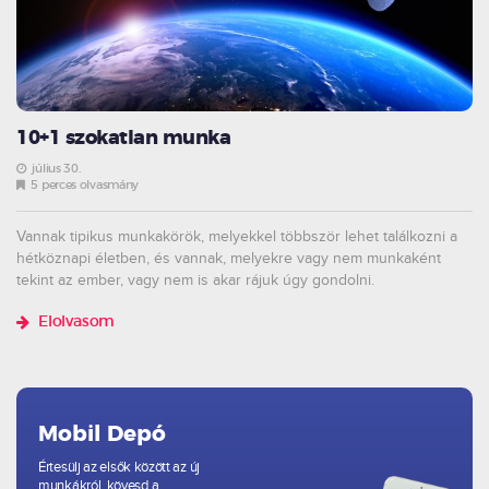
10+1 szokatlan munka
július 30.
5 perces olvasmány
Vannak tipikus munkakörök, melyekkel többször lehet találkozni a
hétköznapi életben, és vannak, melyekre vagy nem munkaként
tekint az ember, vagy nem is akar rájuk úgy gondolni.
Elolvasom
Mobil Depó
Értesülj az elsők között az új
munkákról, kövesd a