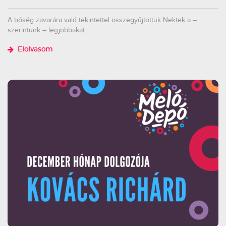
A bőség zavarára való tekintettel összegyűjtöttük Nektek a –
szerintünk – legjobbakat.
Elolvasom