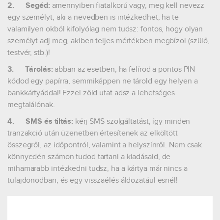
2.
Segéd:
amennyiben fiatalkorú vagy, meg kell nevezz
egy személyt, aki a nevedben is intézkedhet, ha te
valamilyen okból kifolyólag nem tudsz: fontos, hogy olyan
személyt adj meg, akiben teljes mértékben megbízol (szülő,
testvér, stb.)!
3.
Tárolás:
abban az esetben, ha felírod a pontos PIN
kódod egy papírra, semmiképpen ne tárold egy helyen a
bankkártyáddal! Ezzel zöld utat adsz a lehetséges
megtalálónak.
4.
SMS és tiltás:
kérj SMS szolgáltatást, így minden
tranzakció után üzenetben értesítenek az elköltött
összegről, az időpontról, valamint a helyszínről. Nem csak
könnyedén számon tudod tartani a kiadásaid, de
mihamarabb intézkedni tudsz, ha a kártya már nincs a
tulajdonodban, és egy visszaélés áldozatául esnél!